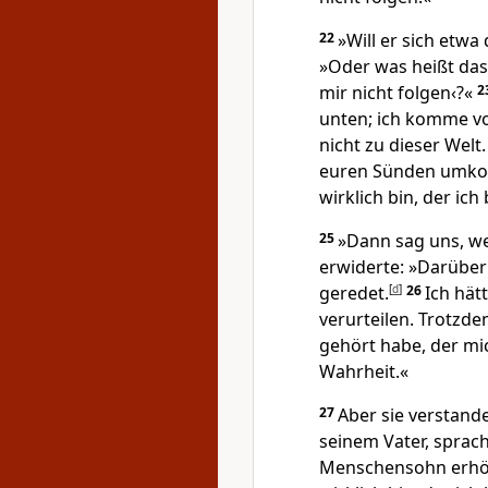
22
»Will er sich etwa
»Oder was heißt das
mir nicht folgen‹?«
2
unten; ich komme vo
nicht zu dieser Welt
euren Sünden umkom
wirklich bin, der ich 
25
»Dann sag uns, wer
erwiderte: »Darüber
geredet.
[
d
]
26
Ich hät
verurteilen. Trotzde
gehört habe, der mic
Wahrheit.«
27
Aber sie verstand
seinem Vater, sprac
Menschensohn erhö