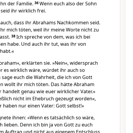
hn der Familie.
36
Wenn euch also der Sohn
eid ihr wirklich frei.
h auch, dass ihr Abrahams Nachkommen seid.
hr mich töten, weil ihr meine Worte nicht zu
asst.
38
Ich spreche von dem, was ich bei
n habe. Und auch ihr tut, was ihr von
habt.«
Abraham«, erklärten sie. »Nein«, widersprach
r es wirklich wäre, würdet ihr auch so
h sage euch die Wahrheit, die ich von Gott
n wollt ihr mich töten. Das hätte Abraham
hr handelt genau wie euer wirklicher Vater.«
ießlich nicht im Ehebruch gezeugt worden«,
r haben nur einen Vater: Gott selbst!«
nete ihnen: »Wenn es tatsächlich so wäre,
 lieben. Denn ich bin ja von Gott zu euch
 Auftrag und nicht aus eigenem Entschluss.