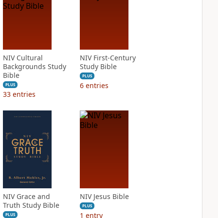
NIV Cultural
NIV First-Century
Backgrounds Study
Study Bible
Bible
PLUS
6
entries
PLUS
33
entries
NIV Grace and
NIV Jesus Bible
Truth Study Bible
PLUS
1
entry
PLUS