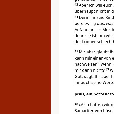
43
Aber ich will euch
überhaupt nicht in d
44
Denn ihr seid Kind
bereitwillig das, wa
Anfang an ein Mörde
denn sie ist ihm völl
der Lügner schlechth
45
Mir aber glaubt ih
kann mir einer von 
nachweisen? Wenn ic
mir dann nicht?
47
We
Gott sagt. Ihr aber 
ihr auch seine Worte
Jesus, ein Gottesläst
48
»Also hatten wir d
Samariter, von böse