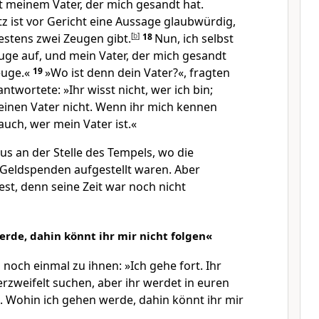
 meinem Vater, der mich gesandt hat.
 ist vor Gericht eine Aussage glaubwürdig,
stens zwei Zeugen gibt.
[
b
]
18
Nun, ich selbst
euge auf, und mein Vater, der mich gesandt
euge.«
19
»Wo ist denn dein Vater?«, fragten
antwortete: »Ihr wisst nicht, wer ich bin;
einen Vater nicht. Wenn ihr mich kennen
auch, wer mein Vater ist.«
sus an der Stelle des Tempels, wo die
 Geldspenden aufgestellt waren. Aber
st, denn seine Zeit war noch nicht
rde, dahin könnt ihr mir nicht folgen«
 noch einmal zu ihnen: »Ich gehe fort. Ihr
rzweifelt suchen, aber ihr werdet in euren
ohin ich gehen werde, dahin könnt ihr mir