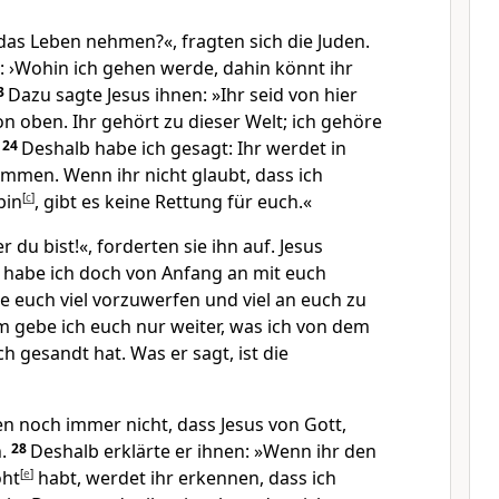
 das Leben nehmen?«, fragten sich die Juden.
: ›Wohin ich gehen werde, dahin könnt ihr
3
Dazu sagte Jesus ihnen: »Ihr seid von hier
n oben. Ihr gehört zu dieser Welt; ich gehöre
.
24
Deshalb habe ich gesagt: Ihr werdet in
men. Wenn ihr nicht glaubt, dass ich
bin
[
c
]
, gibt es keine Rettung für euch.«
 du bist!«, forderten sie ihn auf. Jesus
 habe ich doch von Anfang an mit euch
te euch viel vorzuwerfen und viel an euch zu
m gebe ich euch nur weiter, was ich von dem
h gesandt hat. Was er sagt, ist die
en noch immer nicht, dass Jesus von Gott,
h.
28
Deshalb erklärte er ihnen: »Wenn ihr den
ht
[
e
]
habt, werdet ihr erkennen, dass ich