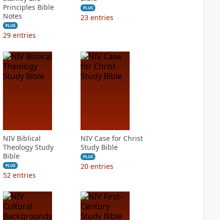
Principles Bible
PLUS
Notes
23
entries
PLUS
29
entries
NIV Biblical
NIV Case for Christ
Theology Study
Study Bible
Bible
PLUS
20
entries
PLUS
52
entries