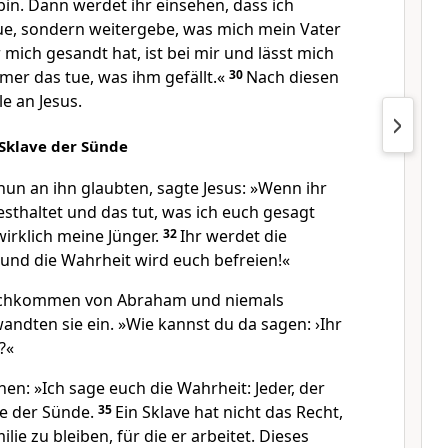
 bin. Dann werdet ihr einsehen, dass ich
tue, sondern weitergebe, was mich mein Vater
r mich gesandt hat, ist bei mir und lässt mich
immer das tue, was ihm gefällt.«
30
Nach diesen
e an Jesus.
 Sklave der Sünde
nun an ihn glaubten, sagte Jesus: »Wenn ihr
sthaltet und das tut, was ich euch gesagt
wirklich meine Jünger.
32
Ihr werdet die
und die Wahrheit wird euch befreien!«
achkommen von Abraham und niemals
andten sie ein. »Wie kannst du da sagen: ›Ihr
?«
nen: »Ich sage euch die Wahrheit: Jeder, der
ave der Sünde.
35
Ein Sklave hat nicht das Recht,
lie zu bleiben, für die er arbeitet. Dieses