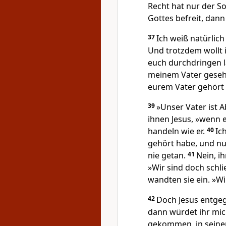
Recht hat nur der So
Gottes befreit, dann s
37
Ich weiß natürlic
Und trotzdem wollt i
euch durchdringen l
meinem Vater gesehe
eurem Vater gehört 
39
»Unser Vater ist 
ihnen Jesus, »wenn e
handeln wie er.
40
Ic
gehört habe, und nu
nie getan.
41
Nein, i
»Wir sind doch schl
wandten sie ein. »Wi
42
Doch Jesus entgeg
dann würdet ihr mich
gekommen, in seinem