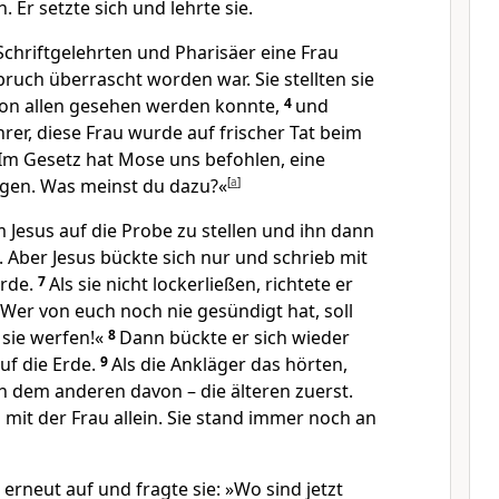
 Er setzte sich und lehrte sie.
Schriftgelehrten und Pharisäer eine Frau
ruch überrascht worden war. Sie stellten sie
 von allen gesehen werden konnte,
4
und
hrer, diese Frau wurde auf frischer Tat beim
Im Gesetz hat Mose uns befohlen, eine
nigen. Was meinst du dazu?«
[
a
]
m Jesus auf die Probe zu stellen und ihn dann
 Aber Jesus bückte sich nur und schrieb mit
Erde.
7
Als sie nicht lockerließen, richtete er
»Wer von euch noch nie gesündigt hat, soll
 sie werfen!«
8
Dann bückte er sich wieder
uf die Erde.
9
Als die Ankläger das hörten,
h dem anderen davon – die älteren zuerst.
s mit der Frau allein. Sie stand immer noch an
h erneut auf und fragte sie: »Wo sind jetzt