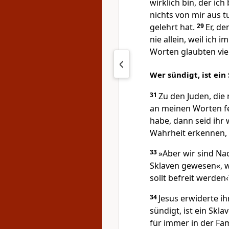
wirklich bin, der ich
nichts von mir aus 
gelehrt hat.
29
Er, de
nie allein, weil ich 
Worten glaubten viel
Wer sündigt, ist ein
31
Zu den Juden, die 
an meinen Worten fe
habe, dann seid ihr 
Wahrheit erkennen, 
33
»Aber wir sind N
Sklaven gewesen«, w
sollt befreit werden‹
34
Jesus erwiderte ih
sündigt, ist ein Skl
für immer in der Fami