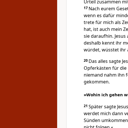
Urteil zusammen mit
17
Nach eurem Gesetz
wenn es dafür minde
trete für mich als Z
hat, ist auch mein Z
sie daraufhin. Jesus 
deshalb kennt ihr m
würdet, wüsstet ihr 
20
Das alles sagte Je
Opferkästen für die
niemand nahm ihn fe
gekommen.
»Wohin ich gehen we
21
Später sagte Jesus
werdet mich dann ve
Sünden umkommen. W
nicht folgen.«