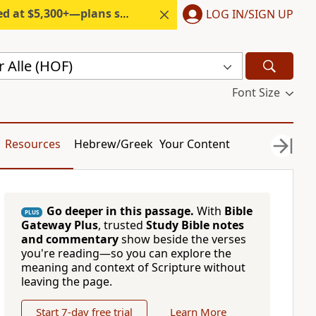
300+—plans start under $6/month.
LOG IN/SIGN UP
 Alle (HOF)
Font Size
Resources
Hebrew/Greek
Your Content
Go deeper in this passage.
With
Bible
PLUS
Gateway Plus
, trusted
Study Bible notes
and commentary
show beside the verses
you're reading—so you can explore the
meaning and context of Scripture without
leaving the page.
Start 7-day free trial
Learn More