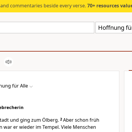
s and commentaries beside every verse.
70+ resources valued at $5,
Hoffnung für
nung für Alle
hebrecherin
 Stadt und ging zum Ölberg.
2
Aber schon früh
 war er wieder im Tempel. Viele Menschen