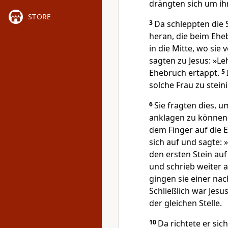
drängten sich um ihn.
STORE
3
Da schleppten die 
heran, die beim Eheb
in die Mitte, wo sie
sagten zu Jesus: »Le
Ehebruch ertappt.
5
solche Frau zu stei
6
Sie fragten dies, u
anklagen zu können.
dem Finger auf die 
sich auf und sagte: 
den ersten Stein auf
und schrieb weiter a
gingen sie einer nac
Schließlich war Jesu
der gleichen Stelle.
10
Da richtete er sic