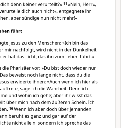
dich denn keiner verurteilt?«
11
»Nein, Herr«,
 verurteile dich auch nicht«, entgegnete ihr
ehen, aber sündige nun nicht mehr!«
Leben führt
agte Jesus zu den Menschen: »Ich bin das
er mir nachfolgt, wird nicht in der Dunkelheit
er hat das Licht, das ihn zum Leben führt.«
 die Pharisäer vor: »Du bist doch wieder nur
Das beweist noch lange nicht, dass du die
Jesus erwiderte ihnen: »Auch wenn ich hier als
uftrete, sage ich die Wahrheit. Denn ich
me und wohin ich gehe; aber ihr wisst das
eilt über mich nach dem äußeren Schein. Ich
den.
16
Wenn ich aber doch über jemanden
dann beruht es ganz und gar auf der
ichte nicht allein, sondern ich spreche das