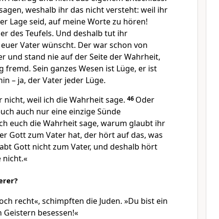
 sagen, weshalb ihr das nicht versteht: weil ihr
er Lage seid, auf meine Worte zu hören!
er des Teufels. Und deshalb tut ihr
s euer Vater wünscht. Der war schon von
r und stand nie auf der Seite der Wahrheit,
ig fremd. Sein ganzes Wesen ist Lüge, er ist
in – ja, der Vater jeder Lüge.
r nicht, weil ich die Wahrheit sage.
46
Oder
euch auch nur eine einzige Sünde
h euch die Wahrheit sage, warum glaubt ihr
r Gott zum Vater hat, der hört auf das, was
habt Gott nicht zum Vater, und deshalb hört
 nicht.«
erer?
och recht«, schimpften die Juden. »Du bist ein
n Geistern besessen!«