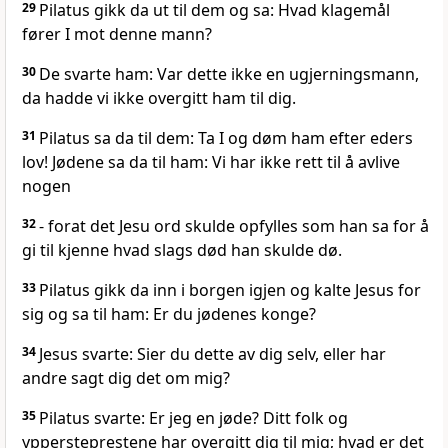
29
Pilatus gikk da ut til dem og sa: Hvad klagemål
fører I mot denne mann?
30
De svarte ham: Var dette ikke en ugjerningsmann,
da hadde vi ikke overgitt ham til dig.
31
Pilatus sa da til dem: Ta I og døm ham efter eders
lov! Jødene sa da til ham: Vi har ikke rett til å avlive
nogen
32
- forat det Jesu ord skulde opfylles som han sa for å
gi til kjenne hvad slags død han skulde dø.
33
Pilatus gikk da inn i borgen igjen og kalte Jesus for
sig og sa til ham: Er du jødenes konge?
34
Jesus svarte: Sier du dette av dig selv, eller har
andre sagt dig det om mig?
35
Pilatus svarte: Er jeg en jøde? Ditt folk og
yppersteprestene har overgitt dig til mig; hvad er det