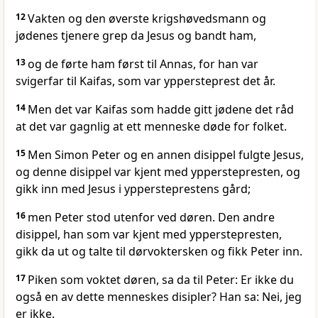
12
Vakten og den øverste krigshøvedsmann og
jødenes tjenere grep da Jesus og bandt ham,
13
og de førte ham først til Annas, for han var
svigerfar til Kaifas, som var yppersteprest det år.
14
Men det var Kaifas som hadde gitt jødene det råd
at det var gagnlig at ett menneske døde for folket.
15
Men Simon Peter og en annen disippel fulgte Jesus,
og denne disippel var kjent med ypperstepresten, og
gikk inn med Jesus i yppersteprestens gård;
16
men Peter stod utenfor ved døren. Den andre
disippel, han som var kjent med ypperstepresten,
gikk da ut og talte til dørvoktersken og fikk Peter inn.
17
Piken som voktet døren, sa da til Peter: Er ikke du
også en av dette menneskes disipler? Han sa: Nei, jeg
er ikke.