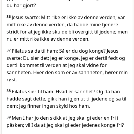
du har gjort?
36
Jesus svarte: Mitt rike er ikke av denne verden; var
mitt rike av denne verden, da hadde mine tjenere
stridt for at jeg ikke skulde bli overgitt til jødene; men
nu er mitt rike ikke av denne verden.
37
Pilatus sa da til ham: Så er du dog konge? Jesus
svarte: Du sier det; jeg er konge. Jeg er dertil født og
dertil kommet til verden at jeg skal vidne for
sannheten. Hver den som er av sannheten, hører min
røst.
38
Pilatus sier til ham: Hvad er sannhet? Og da han
hadde sagt dette, gikk han igjen ut til jødene og sa til
dem: Jeg finner ingen skyld hos ham.
39
Men I har jo den skikk at jeg skal gi eder en fri i
påsken; vil I da at jeg skal gi eder jødenes konge fri?