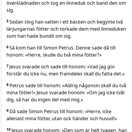
överklädnaden och tog en linneduk och band den om
sig.
5
Sedan slog han vatten i ett bäcken och begynte två
lärjungarnas fötter och torkade dem med linneduken
som han hade bundit om sig.
6
Så kom han till Simon Petrus. Denne sade då till
honom: »Herre, skulle du två mina fötter?»
7
Jesus svarade och sade till honom: »Vad jag gör
förstår du icke nu, men framdeles skall du fatta det.»
8
Petrus sade till honom: »Aldrig någonsin skall du två
mina fötter!» Jesus svarade honom: »Om jag icke tvår
dig, så har du ingen del med mig.»
9
Då sade Simon Petrus till honom: »Herre, icke
allenast mina fötter, utan ock händer och huvud!»
10
Jesus svarade honom: »Den som är helt tvagen, han