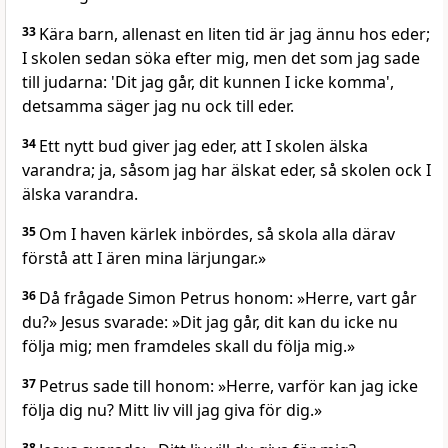
33
Kära barn, allenast en liten tid är jag ännu hos eder;
I skolen sedan söka efter mig, men det som jag sade
till judarna: 'Dit jag går, dit kunnen I icke komma',
detsamma säger jag nu ock till eder.
34
Ett nytt bud giver jag eder, att I skolen älska
varandra; ja, såsom jag har älskat eder, så skolen ock I
älska varandra.
35
Om I haven kärlek inbördes, så skola alla därav
förstå att I ären mina lärjungar.»
36
Då frågade Simon Petrus honom: »Herre, vart går
du?» Jesus svarade: »Dit jag går, dit kan du icke nu
följa mig; men framdeles skall du följa mig.»
37
Petrus sade till honom: »Herre, varför kan jag icke
följa dig nu? Mitt liv vill jag giva för dig.»
38