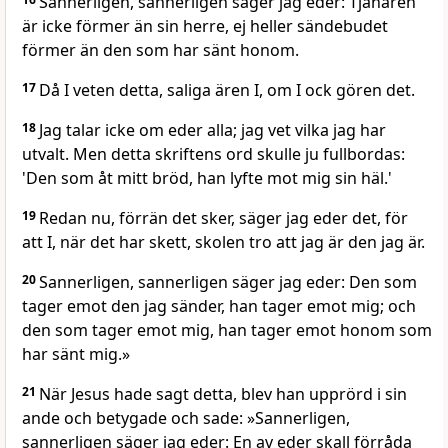
Sannerligen, sannerligen säger jag eder: Tjänaren
är icke förmer än sin herre, ej heller sändebudet
förmer än den som har sänt honom.
17
Då I veten detta, saliga ären I, om I ock gören det.
18
Jag talar icke om eder alla; jag vet vilka jag har
utvalt. Men detta skriftens ord skulle ju fullbordas:
'Den som åt mitt bröd, han lyfte mot mig sin häl.'
19
Redan nu, förrän det sker, säger jag eder det, för
att I, när det har skett, skolen tro att jag är den jag är.
20
Sannerligen, sannerligen säger jag eder: Den som
tager emot den jag sänder, han tager emot mig; och
den som tager emot mig, han tager emot honom som
har sänt mig.»
21
När Jesus hade sagt detta, blev han upprörd i sin
ande och betygade och sade: »Sannerligen,
sannerligen säger jag eder: En av eder skall förråda