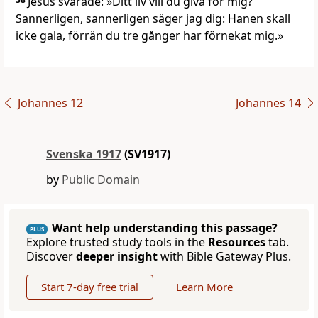
Jesus svarade: »Ditt liv vill du giva för mig?
Sannerligen, sannerligen säger jag dig: Hanen skall
icke gala, förrän du tre gånger har förnekat mig.»
Johannes 12
Johannes 14
Svenska 1917
(SV1917)
by
Public Domain
Want help understanding this passage?
PLUS
Explore trusted study tools in the
Resources
tab.
Discover
deeper insight
with Bible Gateway Plus.
Start 7-day free trial
Learn More