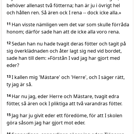
behöver allenast två fötterna; han är ju i övrigt hel
och hållen ren. Så ären ock I rena -- dock icke alla.»
11
Han visste nämligen vem det var som skulle förråda
honom; därför sade han att de icke alla voro rena.
12
Sedan han nu hade tvagit deras fötter och tagit på
sig överklädnaden och åter lagt sig ned vid bordet,
sade han till dem: »Förstån I vad jag har gjort med
eder?
13
I kallen mig 'Mästare' och 'Herre', och I säger rätt,
ty jag är så.
14
Har nu jag, eder Herre och Mästare, tvagit edra
fötter, så ären ock I pliktiga att två varandras fötter.
15
Jag har ju givit eder ett föredöme, för att I skolen
göra såsom jag har gjort mot eder.
16