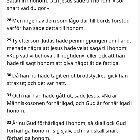
Satan in i honom. Och Jesus sade till honom: »Gör
snart vad du gör.»
28
Men ingen av dem som lågo där till bords förstod
varför han sade detta till honom.
29
Ty eftersom Judas hade penningpungen om hand,
menade några att Jesus hade velat säga till honom:
»Köp vad vi behöva till högtiden», eller ock att han
hade tillsagt honom att giva något åt de fattiga.
30
Då han nu hade tagit emot brödstycket, gick han
strax ut; och det var natt.
31
Och när han hade gått ut, sade Jesus: »Nu är
Människosonen förhärligad, och Gud är förhärligad i
honom.
32
Är nu Gud förhärligad i honom, så skall ock Gud
förhärliga honom i sig själv, och han skall snart
förhärliga honom.