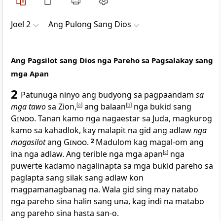
Joel 2
Ang Pulong Sang Dios
Ang Pagsilot sang Dios nga Pareho sa Pagsalakay sang
mga Apan
2
Patunuga ninyo ang budyong sa pagpaandam
sa
mga tawo
sa Zion,
[
a
]
ang balaan
[
b
]
nga bukid sang
Ginoo
. Tanan kamo nga nagaestar sa Juda, magkurog
kamo sa kahadlok, kay malapit na gid ang adlaw
nga
magasilot
ang
Ginoo
.
2
Madulom kag magal-om ang
ina nga adlaw. Ang terible nga mga apan
[
c
]
nga
puwerte kadamo nagalinapta sa mga bukid pareho sa
paglapta sang silak sang adlaw kon
magpamanagbanag na. Wala gid sing may natabo
nga pareho sina halin sang una, kag indi na matabo
ang pareho sina hasta san-o.