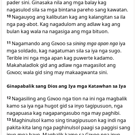
pader sini. Ginasaka nila ang mga balay kag
nagasulod sila sa mga bintana pareho sang kawatan.
10
Nagauyog ang kalibutan kag ang kalangitan sa ila
nga pag-abot. Kag nagadulom ang adlaw kag ang
bulan kag wala na nagasiga ang mga bituon.
11
Nagamando ang
Ginoo
sa
sining mga apan nga
iya
mga soldado, kag nagatuman sila sa iya nga sugo.
Terible ini nga mga apan kag puwerte kadamo.
Makahaladlok gid ang adlaw nga magasilot ang
Ginoo
; wala gid sing may makaagwanta sini.
Ginapabalik sang Dios ang Iya mga Katawhan sa Iya
12
Nagasiling ang
Ginoo
nga tion na ini nga magbalik
kamo sa iya nga hugot gid sa inyo tagipusuon, nga
nagapuasa kag nagapangasubo nga may paghibi.
13
Maghinulsol kamo sing tinagipusuon kag indi nga
pakita-kita lang nga paghinulsol paagi sa paggisi sang
inyo mga bayo. Magbalik kamo sa
Ginoo
nga inyo