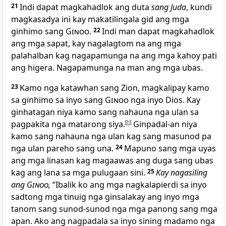
21
Indi dapat magkahadlok ang duta
sang Juda
, kundi
magkasadya ini kay makatilingala gid ang mga
ginhimo sang
Ginoo
.
22
Indi man dapat magkahadlok
ang mga sapat, kay nagalagtom na ang mga
palahalban kag nagapamunga na ang mga kahoy pati
ang higera. Nagapamunga na man ang mga ubas.
23
Kamo nga katawhan sang Zion, magkalipay kamo
sa ginhimo sa inyo sang
Ginoo
nga inyo Dios. Kay
ginhatagan niya kamo sang nahauna nga ulan sa
pagpakita nga matarong siya.
[
h
]
Ginpadal-an niya
kamo sang nahauna nga ulan kag sang masunod pa
nga ulan pareho sang una.
24
Mapuno sang mga uyas
ang mga linasan kag magaawas ang duga sang ubas
kag ang lana sa mga pulugaan sini.
25
Kay nagasiling
ang
Ginoo
,
“Ibalik ko ang mga nagkalapierdi sa inyo
sadtong mga tinuig nga ginsalakay ang inyo mga
tanom sang sunod-sunod nga mga panong sang mga
apan. Ako ang nagpadala sa inyo sining madamo nga