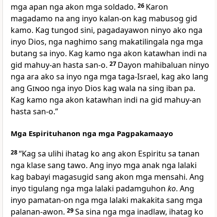
mga apan nga akon mga soldado.
26
Karon
magadamo na ang inyo kalan-on kag mabusog gid
kamo. Kag tungod sini, pagadayawon ninyo ako nga
inyo Dios, nga naghimo sang makatilingala nga mga
butang sa inyo. Kag kamo nga akon katawhan indi na
gid mahuy-an hasta san-o.
27
Dayon mahibaluan ninyo
nga ara ako sa inyo nga mga taga-Israel, kag ako lang
ang
Ginoo
nga inyo Dios kag wala na sing iban pa.
Kag kamo nga akon katawhan indi na gid mahuy-an
hasta san-o.”
Mga Espirituhanon nga mga Pagpakamaayo
28
“Kag sa ulihi ihatag ko ang akon Espiritu sa tanan
nga klase sang tawo. Ang inyo mga anak nga lalaki
kag babayi magasugid sang akon mga mensahi. Ang
inyo tigulang nga mga lalaki padamguhon
ko
. Ang
inyo pamatan-on nga mga lalaki makakita sang mga
palanan-awon.
29
Sa sina nga mga inadlaw, ihatag ko