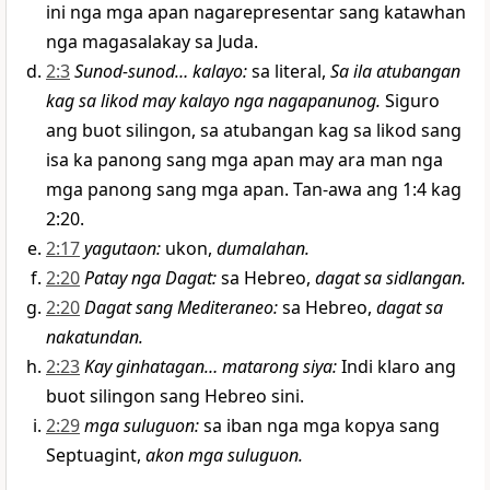
ini nga mga apan nagarepresentar sang katawhan
nga magasalakay sa Juda.
2:3
Sunod-sunod… kalayo
:
sa literal,
Sa ila atubangan
kag sa likod may kalayo nga nagapanunog.
Siguro
ang buot silingon, sa atubangan kag sa likod sang
isa ka panong sang mga apan may ara man nga
mga panong sang mga apan. Tan-awa ang 1:4 kag
2:20.
2:17
yagutaon
:
ukon,
dumalahan.
2:20
Patay nga Dagat
:
sa Hebreo,
dagat sa sidlangan.
2:20
Dagat sang Mediteraneo
:
sa Hebreo,
dagat sa
nakatundan.
2:23
Kay ginhatagan… matarong siya
:
Indi klaro ang
buot silingon sang Hebreo sini.
2:29
mga suluguon
:
sa iban nga mga kopya sang
Septuagint,
akon mga suluguon.