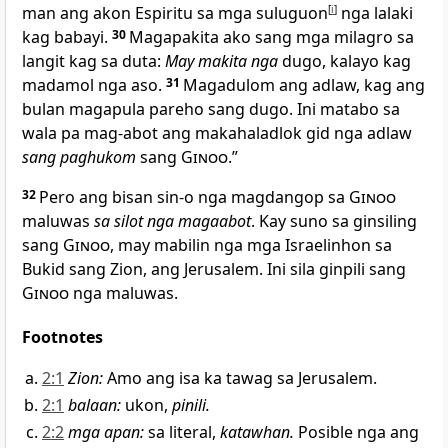
man ang akon Espiritu sa mga suluguon
[
i
]
nga lalaki
kag babayi.
30
Magapakita ako sang mga milagro sa
langit kag sa duta:
May makita nga
dugo, kalayo kag
madamol nga aso.
31
Magadulom ang adlaw, kag ang
bulan magapula pareho sang dugo. Ini matabo sa
wala pa mag-abot ang makahaladlok gid nga adlaw
sang paghukom
sang
Ginoo
.”
32
Pero ang bisan sin-o nga magdangop sa
Ginoo
maluwas
sa silot nga magaabot
. Kay suno sa ginsiling
sang
Ginoo
, may mabilin nga mga Israelinhon sa
Bukid sang Zion, ang Jerusalem. Ini sila ginpili sang
Ginoo
nga maluwas.
Footnotes
2:1
Zion
:
Amo ang isa ka tawag sa Jerusalem.
2:1
balaan
:
ukon,
pinili.
2:2
mga apan
:
sa literal,
katawhan.
Posible nga ang