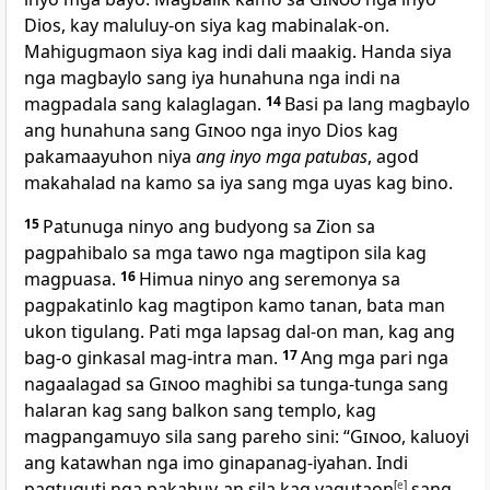
Dios, kay maluluy-on siya kag mabinalak-on.
Mahigugmaon siya kag indi dali maakig. Handa siya
nga magbaylo sang iya hunahuna nga indi na
magpadala sang kalaglagan.
14
Basi pa lang magbaylo
ang hunahuna sang
Ginoo
nga inyo Dios kag
pakamaayuhon niya
ang inyo mga patubas
, agod
makahalad na kamo sa iya sang mga uyas kag bino.
15
Patunuga ninyo ang budyong sa Zion sa
pagpahibalo sa mga tawo nga magtipon sila kag
magpuasa.
16
Himua ninyo ang seremonya sa
pagpakatinlo kag magtipon kamo tanan, bata man
ukon tigulang. Pati mga lapsag dal-on man, kag ang
bag-o ginkasal mag-intra man.
17
Ang mga pari nga
nagaalagad sa
Ginoo
maghibi sa tunga-tunga sang
halaran kag sang balkon sang templo, kag
magpangamuyo sila sang pareho sini: “
Ginoo
, kaluoyi
ang katawhan nga imo ginapanag-iyahan. Indi
pagtuguti nga pakahuy-an sila kag yagutaon
[
e
]
sang