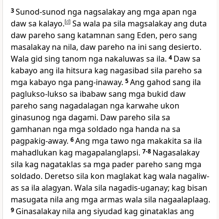
3
Sunod-sunod nga nagsalakay ang mga apan nga
daw sa kalayo.
[
d
]
Sa wala pa sila magsalakay ang duta
daw pareho sang katamnan sang Eden, pero sang
masalakay na nila, daw pareho na ini sang desierto.
Wala gid sing tanom nga nakaluwas sa ila.
4
Daw sa
kabayo ang ila hitsura kag nagasibad sila pareho sa
mga kabayo nga pang-inaway.
5
Ang gahod sang ila
paglukso-lukso sa ibabaw sang mga bukid daw
pareho sang nagadalagan nga karwahe ukon
ginasunog nga dagami. Daw pareho sila sa
gamhanan nga mga soldado nga handa na sa
pagpakig-away.
6
Ang mga tawo nga makakita sa ila
mahadlukan kag magapalanglapsi.
7-8
Nagasalakay
sila kag nagataklas sa mga pader pareho sang mga
soldado. Deretso sila kon maglakat kag wala nagaliw-
as sa ila alagyan. Wala sila nagadis-uganay; kag bisan
masugata nila ang mga armas wala sila nagaalaplaag.
9
Ginasalakay nila ang siyudad kag ginataklas ang