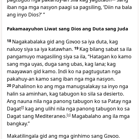
iban nga mga nasyon paagi sa pagsiling, ‘Diin na bala
ang inyo Dios?’ ”
Pakamaayuhon Liwat sang Dios ang Duta sang Juda
18
Nagakabalaka gid ang
Ginoo
sa iya duta, kag
naluoy siya sa iya katawhan.
19
Kag bilang sabat sa ila
pangamuyo magasiling siya sa ila, “Hatagan ko kamo
sang mga uyas, duga sang ubas, kag lana; kag
maayawan gid kamo. Indi ko na pagtugutan nga
pakahuy-an kamo sang iban nga mga nasyon.
20
Pahalinon ko ang mga manugsalakay sa inyo nga
halin sa aminhan, kag tabugon ko sila sa desierto.
Ang nauna nila nga panong tabugon ko sa Patay nga
Dagat
[
f
]
kag ang ulihi nila nga panong tabugon ko sa
Dagat sang Mediteraneo.
[
g
]
Magabalaho ang ila mga
bangkay.”
Makatilingala gid ang mga ginhimo sang
Ginoo
.