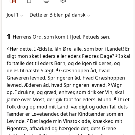
Joel 1
Dette er Biblen på dansk
1
Herrens Ord, som kom til Joel, Petuels søn.
2
Hør dette, I Ældste, lån Øre, alle, som bor i Landet! Er
sligt mon sket i eders eller eders Fædres Dage?
3
I skal
fortælle det til eders Børn, og de igen til deres, og
deles til næste Slægt.
4
Græshoppen åd, hvad
Gnaveren levned, Springeren åd, hvad Græshoppen
levned, Æderen åd, hvad Springeren levned.
5
Vågn
op, I drukne, og græd; enhver, som drikker Vin, skal
jamre over Most, der gik tabt for eders. Mund.
6
Thi et
Folk drog op mod mit Land, vældigt og uden Tal; dets
Tænder er Løvetænder, det har Kindtænder som en
Løvinde.
7
Det lagde min Vinstok øde, knækked mit
Figentræ, afbarked og hærgede det; dets Grene