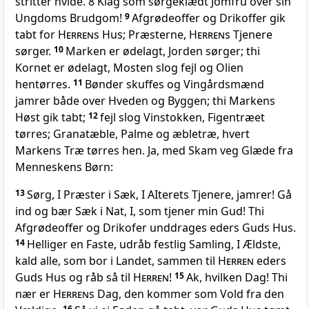
stritter hvide. 8 Klag som sørgeklædt Jomfru over sin
Ungdoms Brudgom!
9
Afgrødeoffer og Drikoffer gik
tabt for
Herren
s Hus; Præsterne,
Herren
s Tjenere
sørger.
10
Marken er ødelagt, Jorden sørger; thi
Kornet er ødelagt, Mosten slog fejl og Olien
hentørres.
11
Bønder skuffes og Vingårdsmænd
jamrer både over Hveden og Byggen; thi Markens
Høst gik tabt;
12
fejl slog Vinstokken, Figentræet
tørres; Granatæble, Palme og æbletræ, hvert
Markens Træ tørres hen. Ja, med Skam veg Glæde fra
Menneskens Børn:
13
Sørg, I Præster i Sæk, I AIterets Tjenere, jamrer! Gå
ind og bær Sæk i Nat, I, som tjener min Gud! Thi
Afgrødeoffer og Drikofer unddrages eders Guds Hus.
14
Helliger en Faste, udråb festlig Samling, I Ældste,
kald alle, som bor i Landet, sammen til
Herren
eders
Guds Hus og råb så til
Herren
!
15
Ak, hvilken Dag! Thi
nær er
Herren
s Dag, den kommer som Vold fra den
16