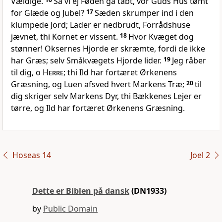
Vældige.
Så vi ej Føden gå tabt, vor Guds Hus tømt
for Glæde og Jubel?
17
Sæden skrumper ind i den
klumpede Jord; Lader er nedbrudt, Forrådshuse
jævnet, thi Kornet er vissent.
18
Hvor Kvæget dog
stønner! Oksernes Hjorde er skræmte, fordi de ikke
har Græs; selv Småkvægets Hjorde lider.
19
Jeg råber
til dig, o
Herre
; thi Ild har fortæret Ørkenens
Græsning, og Luen afsved hvert Markens Træ;
20
til
dig skriger selv Markens Dyr, thi Bækkenes Lejer er
tørre, og Ild har fortæret Ørkenens Græsning.
Hoseas 14
Joel 2
Dette er Biblen på dansk
(DN1933)
by
Public Domain