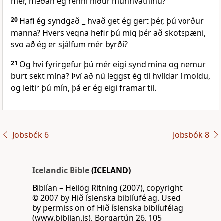
mér, meðan ég renni niður munnvatninu?
20
Hafi ég syndgað _ hvað get ég gert þér, þú vörður
manna? Hvers vegna hefir þú mig þér að skotspæni,
svo að ég er sjálfum mér byrði?
21
Og hví fyrirgefur þú mér eigi synd mína og nemur
burt sekt mína? Því að nú leggst ég til hvíldar í moldu,
og leitir þú mín, þá er ég eigi framar til.
Jobsbók 6
Jobsbók 8
Icelandic Bible
(ICELAND)
Biblían – Heilög Ritning (2007), copyright
© 2007 by Hið íslenska biblíufélag. Used
by permission of Hið íslenska biblíufélag
(www.biblian.is), Borgartún 26, 105