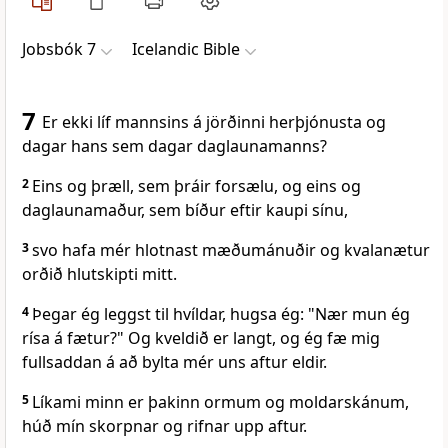
Jobsbók 7
Icelandic Bible
7
Er ekki líf mannsins á jörðinni herþjónusta og
dagar hans sem dagar daglaunamanns?
2
Eins og þræll, sem þráir forsælu, og eins og
daglaunamaður, sem bíður eftir kaupi sínu,
3
svo hafa mér hlotnast mæðumánuðir og kvalanætur
orðið hlutskipti mitt.
4
Þegar ég leggst til hvíldar, hugsa ég: "Nær mun ég
rísa á fætur?" Og kveldið er langt, og ég fæ mig
fullsaddan á að bylta mér uns aftur eldir.
5
Líkami minn er þakinn ormum og moldarskánum,
húð mín skorpnar og rifnar upp aftur.