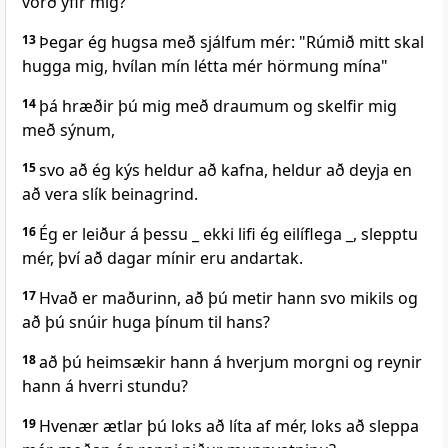
vörð yfir mig?
13
Þegar ég hugsa með sjálfum mér: "Rúmið mitt skal
hugga mig, hvílan mín létta mér hörmung mína"
14
þá hræðir þú mig með draumum og skelfir mig
með sýnum,
15
svo að ég kýs heldur að kafna, heldur að deyja en
að vera slík beinagrind.
16
Ég er leiður á þessu _ ekki lifi ég eilíflega _, slepptu
mér, því að dagar mínir eru andartak.
17
Hvað er maðurinn, að þú metir hann svo mikils og
að þú snúir huga þínum til hans?
18
að þú heimsækir hann á hverjum morgni og reynir
hann á hverri stundu?
19
Hvenær ætlar þú loks að líta af mér, loks að sleppa