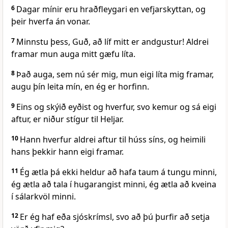
6
Dagar mínir eru hraðfleygari en vefjarskyttan, og
þeir hverfa án vonar.
7
Minnstu þess, Guð, að líf mitt er andgustur! Aldrei
framar mun auga mitt gæfu líta.
8
Það auga, sem nú sér mig, mun eigi líta mig framar,
augu þín leita mín, en ég er horfinn.
9
Eins og skýið eyðist og hverfur, svo kemur og sá eigi
aftur, er niður stígur til Heljar.
10
Hann hverfur aldrei aftur til húss síns, og heimili
hans þekkir hann eigi framar.
11
Ég ætla þá ekki heldur að hafa taum á tungu minni,
ég ætla að tala í hugarangist minni, ég ætla að kveina
í sálarkvöl minni.
12
Er ég haf eða sjóskrímsl, svo að þú þurfir að setja