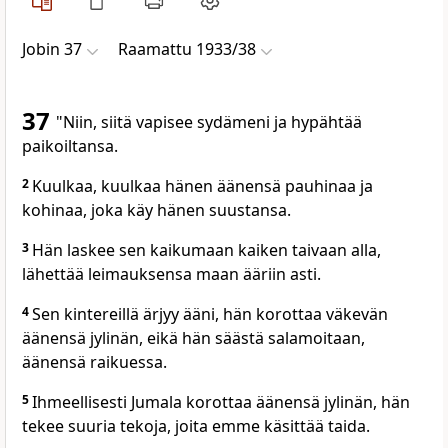
Jobin 37
Raamattu 1933/38
37
"Niin, siitä vapisee sydämeni ja hypähtää
paikoiltansa.
2
Kuulkaa, kuulkaa hänen äänensä pauhinaa ja
kohinaa, joka käy hänen suustansa.
3
Hän laskee sen kaikumaan kaiken taivaan alla,
lähettää leimauksensa maan ääriin asti.
4
Sen kintereillä ärjyy ääni, hän korottaa väkevän
äänensä jylinän, eikä hän säästä salamoitaan,
äänensä raikuessa.
5
Ihmeellisesti Jumala korottaa äänensä jylinän, hän
tekee suuria tekoja, joita emme käsittää taida.