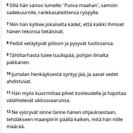
6
Sillä hän sanoo lumelle: 'Putoa maahan', samoin
sadekuurolle, rankkasateittensa ryöpylle.
7
Niin hän kytkee jokaiselta kädet, että kaikki ihmiset
hänen tekonsa tietäisivät.
8
Pedot vetäytyvät piiloon ja pysyvät luolissansa.
9
Tähtitarhasta tulee tuulispää, pohjan ilmalta
pakkanen.
10
Jumalan henkäyksestä syntyy jää, ja aavat vedet
ahdistuvat.
11
Hän myös kuormittaa pilvet kosteudella ja hajottaa
välähtelevät ukkosvaarunsa.
12
Ne vyöryvät sinne tänne hänen ohjauksestaan,
tehdäkseen maanpiirin päällä kaiken, mitä hän niille
määrää.