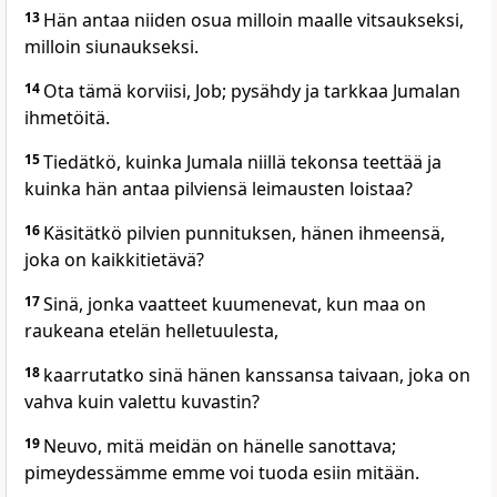
13
Hän antaa niiden osua milloin maalle vitsaukseksi,
milloin siunaukseksi.
14
Ota tämä korviisi, Job; pysähdy ja tarkkaa Jumalan
ihmetöitä.
15
Tiedätkö, kuinka Jumala niillä tekonsa teettää ja
kuinka hän antaa pilviensä leimausten loistaa?
16
Käsitätkö pilvien punnituksen, hänen ihmeensä,
joka on kaikkitietävä?
17
Sinä, jonka vaatteet kuumenevat, kun maa on
raukeana etelän helletuulesta,
18
kaarrutatko sinä hänen kanssansa taivaan, joka on
vahva kuin valettu kuvastin?
19
Neuvo, mitä meidän on hänelle sanottava;
pimeydessämme emme voi tuoda esiin mitään.