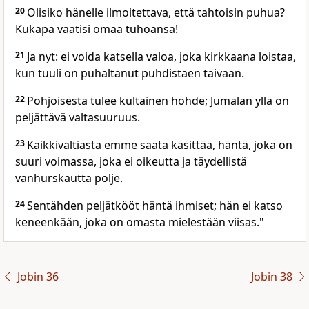
20
Olisiko hänelle ilmoitettava, että tahtoisin puhua?
Kukapa vaatisi omaa tuhoansa!
21
Ja nyt: ei voida katsella valoa, joka kirkkaana loistaa,
kun tuuli on puhaltanut puhdistaen taivaan.
22
Pohjoisesta tulee kultainen hohde; Jumalan yllä on
peljättävä valtasuuruus.
23
Kaikkivaltiasta emme saata käsittää, häntä, joka on
suuri voimassa, joka ei oikeutta ja täydellistä
vanhurskautta polje.
24
Sentähden peljätkööt häntä ihmiset; hän ei katso
keneenkään, joka on omasta mielestään viisas."
Jobin 36
Jobin 38