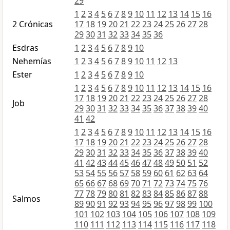
29
1
2
3
4
5
6
7
8
9
10
11
12
13
14
15
16
2 Crónicas
17
18
19
20
21
22
23
24
25
26
27
28
29
30
31
32
33
34
35
36
Esdras
1
2
3
4
5
6
7
8
9
10
Nehemías
1
2
3
4
5
6
7
8
9
10
11
12
13
Ester
1
2
3
4
5
6
7
8
9
10
1
2
3
4
5
6
7
8
9
10
11
12
13
14
15
16
17
18
19
20
21
22
23
24
25
26
27
28
Job
29
30
31
32
33
34
35
36
37
38
39
40
41
42
1
2
3
4
5
6
7
8
9
10
11
12
13
14
15
16
17
18
19
20
21
22
23
24
25
26
27
28
29
30
31
32
33
34
35
36
37
38
39
40
41
42
43
44
45
46
47
48
49
50
51
52
53
54
55
56
57
58
59
60
61
62
63
64
65
66
67
68
69
70
71
72
73
74
75
76
77
78
79
80
81
82
83
84
85
86
87
88
Salmos
89
90
91
92
93
94
95
96
97
98
99
100
101
102
103
104
105
106
107
108
109
110
111
112
113
114
115
116
117
118