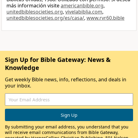
más información visite
americanbible.org
,
unitedbiblesocieties.org
,
vivelabiblia.com
,
unitedbiblesocieties.org/es/casa/
,
www.rvr60.bible
Sign Up for Bible Gateway: News &
Knowledge
Get weekly Bible news, info, reflections, and deals in
your inbox.
By submitting your email address, you understand that you
will receive email communications from Bible Gateway,
operated by HarperCollins Christian Publishing, 501 Nelson