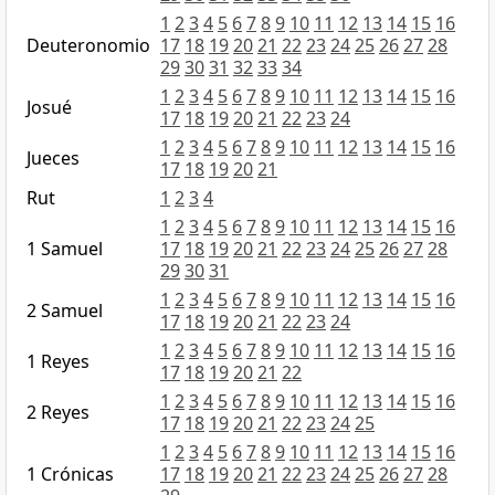
1
2
3
4
5
6
7
8
9
10
11
12
13
14
15
16
Deuteronomio
17
18
19
20
21
22
23
24
25
26
27
28
29
30
31
32
33
34
1
2
3
4
5
6
7
8
9
10
11
12
13
14
15
16
Josué
17
18
19
20
21
22
23
24
1
2
3
4
5
6
7
8
9
10
11
12
13
14
15
16
Jueces
17
18
19
20
21
Rut
1
2
3
4
1
2
3
4
5
6
7
8
9
10
11
12
13
14
15
16
1 Samuel
17
18
19
20
21
22
23
24
25
26
27
28
29
30
31
1
2
3
4
5
6
7
8
9
10
11
12
13
14
15
16
2 Samuel
17
18
19
20
21
22
23
24
1
2
3
4
5
6
7
8
9
10
11
12
13
14
15
16
1 Reyes
17
18
19
20
21
22
1
2
3
4
5
6
7
8
9
10
11
12
13
14
15
16
2 Reyes
17
18
19
20
21
22
23
24
25
1
2
3
4
5
6
7
8
9
10
11
12
13
14
15
16
1 Crónicas
17
18
19
20
21
22
23
24
25
26
27
28