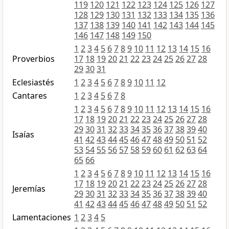
119
120
121
122
123
124
125
126
127
128
129
130
131
132
133
134
135
136
137
138
139
140
141
142
143
144
145
146
147
148
149
150
1
2
3
4
5
6
7
8
9
10
11
12
13
14
15
16
Proverbios
17
18
19
20
21
22
23
24
25
26
27
28
29
30
31
Eclesiastés
1
2
3
4
5
6
7
8
9
10
11
12
Cantares
1
2
3
4
5
6
7
8
1
2
3
4
5
6
7
8
9
10
11
12
13
14
15
16
17
18
19
20
21
22
23
24
25
26
27
28
29
30
31
32
33
34
35
36
37
38
39
40
Isaías
41
42
43
44
45
46
47
48
49
50
51
52
53
54
55
56
57
58
59
60
61
62
63
64
65
66
1
2
3
4
5
6
7
8
9
10
11
12
13
14
15
16
17
18
19
20
21
22
23
24
25
26
27
28
Jeremías
29
30
31
32
33
34
35
36
37
38
39
40
41
42
43
44
45
46
47
48
49
50
51
52
Lamentaciones
1
2
3
4
5