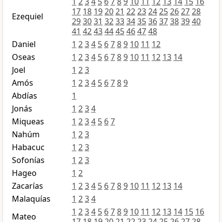
1
2
3
4
5
6
7
8
9
10
11
12
13
14
15
16
17
18
19
20
21
22
23
24
25
26
27
28
Ezequiel
29
30
31
32
33
34
35
36
37
38
39
40
41
42
43
44
45
46
47
48
Daniel
1
2
3
4
5
6
7
8
9
10
11
12
Oseas
1
2
3
4
5
6
7
8
9
10
11
12
13
14
Joel
1
2
3
Amós
1
2
3
4
5
6
7
8
9
Abdías
1
Jonás
1
2
3
4
Miqueas
1
2
3
4
5
6
7
Nahúm
1
2
3
Habacuc
1
2
3
Sofonías
1
2
3
Hageo
1
2
Zacarías
1
2
3
4
5
6
7
8
9
10
11
12
13
14
Malaquías
1
2
3
4
1
2
3
4
5
6
7
8
9
10
11
12
13
14
15
16
Mateo
17
18
19
20
21
22
23
24
25
26
27
28