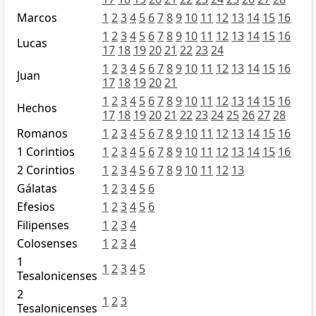
Marcos
1
2
3
4
5
6
7
8
9
10
11
12
13
14
15
16
1
2
3
4
5
6
7
8
9
10
11
12
13
14
15
16
Lucas
17
18
19
20
21
22
23
24
1
2
3
4
5
6
7
8
9
10
11
12
13
14
15
16
Juan
17
18
19
20
21
1
2
3
4
5
6
7
8
9
10
11
12
13
14
15
16
Hechos
17
18
19
20
21
22
23
24
25
26
27
28
Romanos
1
2
3
4
5
6
7
8
9
10
11
12
13
14
15
16
1 Corintios
1
2
3
4
5
6
7
8
9
10
11
12
13
14
15
16
2 Corintios
1
2
3
4
5
6
7
8
9
10
11
12
13
Gálatas
1
2
3
4
5
6
Efesios
1
2
3
4
5
6
Filipenses
1
2
3
4
Colosenses
1
2
3
4
1
1
2
3
4
5
Tesalonicenses
2
1
2
3
Tesalonicenses