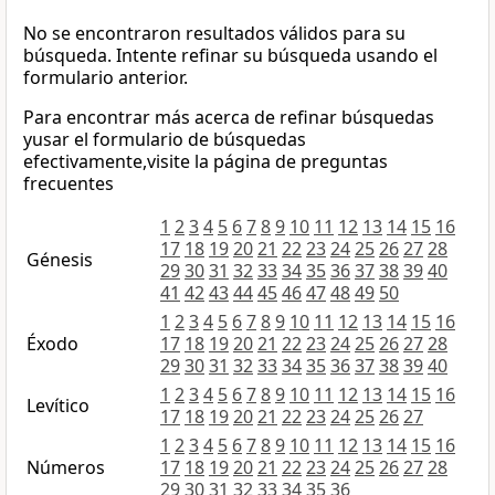
No se encontraron resultados válidos para su
búsqueda. Intente refinar su búsqueda usando el
formulario anterior.
Para encontrar más acerca de refinar búsquedas
yusar el formulario de búsquedas
efectivamente,visite la página de preguntas
frecuentes
1
2
3
4
5
6
7
8
9
10
11
12
13
14
15
16
17
18
19
20
21
22
23
24
25
26
27
28
Génesis
29
30
31
32
33
34
35
36
37
38
39
40
41
42
43
44
45
46
47
48
49
50
1
2
3
4
5
6
7
8
9
10
11
12
13
14
15
16
Éxodo
17
18
19
20
21
22
23
24
25
26
27
28
29
30
31
32
33
34
35
36
37
38
39
40
1
2
3
4
5
6
7
8
9
10
11
12
13
14
15
16
Levítico
17
18
19
20
21
22
23
24
25
26
27
1
2
3
4
5
6
7
8
9
10
11
12
13
14
15
16
Números
17
18
19
20
21
22
23
24
25
26
27
28
29
30
31
32
33
34
35
36