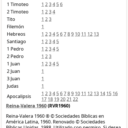
1 Timoteo
1
2
3
4
5
6
2 Timoteo
1
2
3
4
Tito
1
2
3
Filemón
1
Hebreos
1
2
3
4
5
6
7
8
9
10
11
12
13
Santiago
1
2
3
4
5
1 Pedro
1
2
3
4
5
2 Pedro
1
2
3
1 Juan
1
2
3
4
5
2 Juan
1
3 Juan
1
Judas
1
1
2
3
4
5
6
7
8
9
10
11
12
13
14
15
16
Apocalipsis
17
18
19
20
21
22
Reina-Valera 1960
(RVR1960)
Reina-Valera 1960 ® © Sociedades Bíblicas en
América Latina, 1960. Renovado © Sociedades
Bíblicas Unidas, 1988. Utilizado con permiso. Si desea