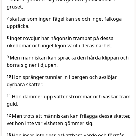
gruset,
7
skatter som ingen fågel kan se och inget falköga
upptäcka.
8
Inget rovdjur har någonsin trampat på dessa
rikedomar och inget lejon varit i deras närhet.
9
Men människan kan spräcka den hårda klippan och
borra sig ner i djupen.
10
Hon spränger tunnlar in i bergen och avslöjar
dyrbara skatter.
11
Hon dämmer upp vattenströmmar och vaskar fram
guld.
12
Men trots att människan kan frilägga dessa skatter,
vet hon inte var visheten gömmer sig.
13
Hon inser inte dess oskattbara värde och förstår