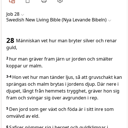
Job 28
Swedish New Living Bible (Nya Levande Bibeln)
28
Människan vet hur man bryter silver och renar
guld,
2
hur man gräver fram järn ur jorden och smälter
koppar ur malm.
3-4
Hon vet hur man tänder ljus, så att gruvschakt kan
sprängas och malm brytas i jordens djup. Där nere i
djupet, långt från hemmets trygghet, gräver hon sig
fram och svingar sig över avgrunden i rep.
5
Den jord som ger växt och föda är i sitt inre som
omvälvd av eld.
6
Safirer gömmer sig i berget och guldklimpar i