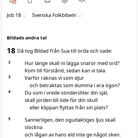
Job 18
Svenska Folkbibeln
Bildads andra tal
18
Då tog Bildad från Sua till orda och sade:
2
Hur länge skall ni lägga snaror med ord?
Kom till förstånd, sedan kan vi tala.
3
Varför räknas vi som djur
och betraktas som dumma i era ögon?
4
Du som i vrede söndersliter din själ,
skall jorden bli öde för din skull
eller klippan flyttas från sin plats?
5
Sannerligen, den ogudaktiges ljus skall
slockna
och lågan av hans eld inte ge något sken.