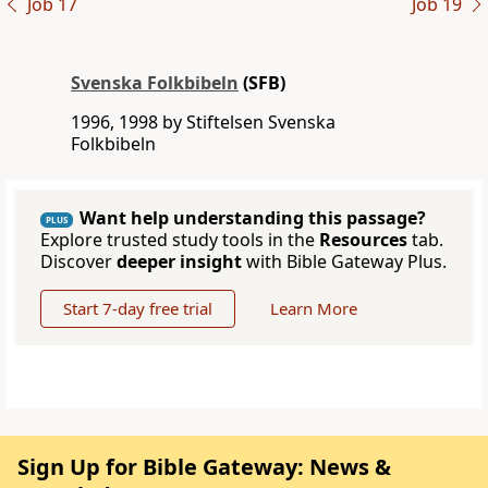
Job 17
Job 19
Svenska Folkbibeln
(SFB)
1996, 1998 by Stiftelsen Svenska
Folkbibeln
Want help understanding this passage?
PLUS
Explore trusted study tools in the
Resources
tab.
Discover
deeper insight
with Bible Gateway Plus.
Start 7-day free trial
Learn More
Sign Up for Bible Gateway: News &