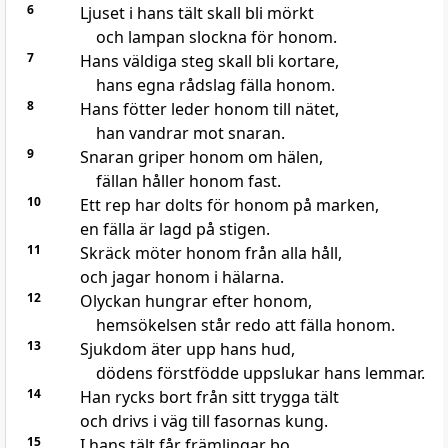
6
Ljuset i hans tält skall bli mörkt
och lampan slockna för honom.
7
Hans väldiga steg skall bli kortare,
hans egna rådslag fälla honom.
8
Hans fötter leder honom till nätet,
han vandrar mot snaran.
9
Snaran griper honom om hälen,
fällan håller honom fast.
10
Ett rep har dolts för honom på marken,
en fälla är lagd på stigen.
11
Skräck möter honom från alla håll,
och jagar honom i hälarna.
12
Olyckan hungrar efter honom,
hemsökelsen står redo att fälla honom.
13
Sjukdom äter upp hans hud,
dödens förstfödde uppslukar hans lemmar.
14
Han rycks bort från sitt trygga tält
och drivs i väg till fasornas kung.
15
I hans tält får främlingar bo,