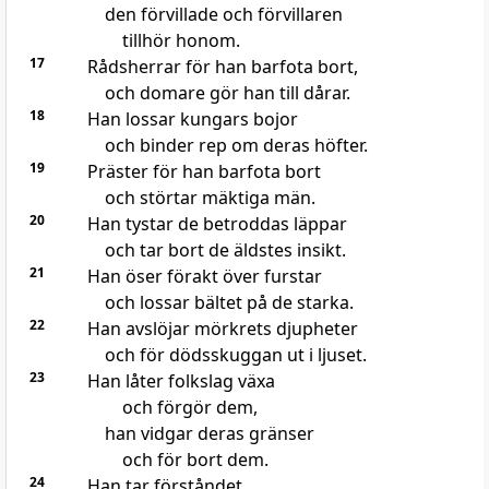
den förvillade och förvillaren
tillhör honom.
17
Rådsherrar för han barfota bort,
och domare gör han till dårar.
18
Han lossar kungars bojor
och binder rep om deras höfter.
19
Präster för han barfota bort
och störtar mäktiga män.
20
Han tystar de betroddas läppar
och tar bort de äldstes insikt.
21
Han öser förakt över furstar
och lossar bältet på de starka.
22
Han avslöjar mörkrets djupheter
och för dödsskuggan ut i ljuset.
23
Han låter folkslag växa
och förgör dem,
han vidgar deras gränser
och för bort dem.
24
Han tar förståndet