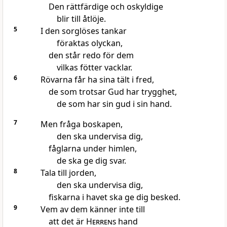
Den rättfärdige och oskyldige
blir till åtlöje.
5
I den sorglöses tankar
föraktas olyckan,
den står redo för dem
vilkas fötter vacklar.
6
Rövarna får ha sina tält i fred,
de som trotsar Gud har trygghet,
de som har sin gud i sin hand.
7
Men fråga boskapen,
den ska undervisa dig,
fåglarna under himlen,
de ska ge dig svar.
8
Tala till jorden,
den ska undervisa dig,
fiskarna i havet ska ge dig besked.
9
Vem av dem känner inte till
att det är
Herrens
hand