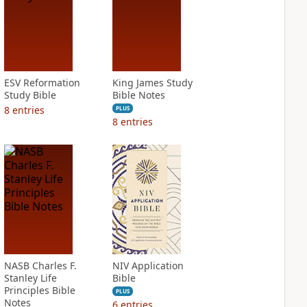
ESV Reformation
King James Study
Study Bible
Bible Notes
8
entries
PLUS
8
entries
NASB Charles F.
NIV Application
Stanley Life
Bible
Principles Bible
PLUS
Notes
6
entries