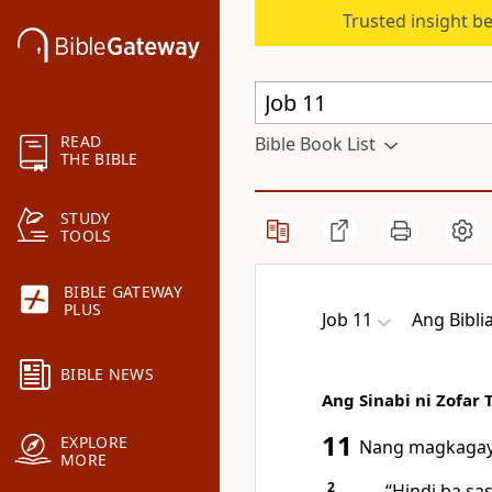
Trusted insight b
READ
Bible Book List
THE BIBLE
STUDY
TOOLS
BIBLE GATEWAY
PLUS
Job 11
Ang Bibli
BIBLE NEWS
Ang Sinabi ni Zofar 
11
EXPLORE
Nang magkagayo'
MORE
2
“Hindi ba sa