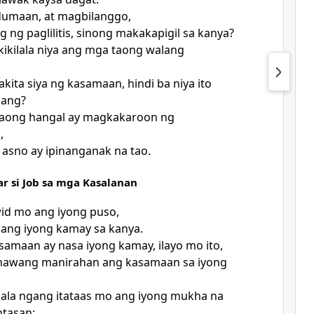
dumaan, at magbilanggo,
 ng paglilitis, sinong makakapigil sa kanya?
ikilala niya ang mga taong walang
kita siya ng kasamaan, hindi ba niya ito
lang?
taong hangal ay magkakaroon ng
,
asno ay ipinanganak na tao.
far si Job sa mga Kasalanan
id mo ang iyong puso,
 ang iyong kamay sa kanya.
amaan ay nasa iyong kamay, ilayo mo ito,
nawang manirahan ang kasamaan sa iyong
ala ngang itataas mo ang iyong mukha na
ntasan;