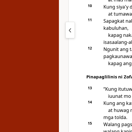
10
Kung siya'y 
at tumawag
11
Sapagkat nak
kabuluhan,
kapag naka
isasaalang-a
12
Ngunit ang 
pagkaunawa
kapag ang 
Pinapaglilinis ni Zo
13
“Kung itutuw
iuunat mo
14
Kung ang kas
at huwag 
mga tolda.
15
Walang pags
walang kapi