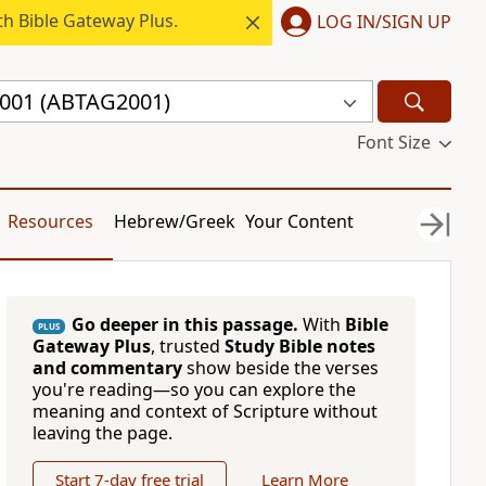
h Bible Gateway Plus.
LOG IN/SIGN UP
 2001 (ABTAG2001)
Font Size
Resources
Hebrew/Greek
Your Content
Go deeper in this passage.
With
Bible
PLUS
Gateway Plus
, trusted
Study Bible notes
and commentary
show beside the verses
you're reading—so you can explore the
meaning and context of Scripture without
leaving the page.
Start 7-day free trial
Learn More