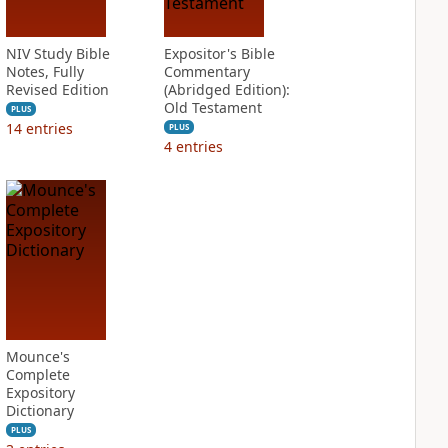
NIV Study Bible
Expositor's Bible
Notes, Fully
Commentary
Revised Edition
(Abridged Edition):
Old Testament
PLUS
14
entries
PLUS
4
entries
Mounce's
Complete
Expository
Dictionary
PLUS