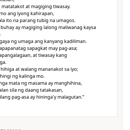
i matatakot at magiging tiwasay.
mo ang iyong kahirapan,
la ito na parang tubig na umagos.
 buhay ay magiging lalong maliwanag kaysa
n
 gaya ng umaga ang kanyang kadiliman.
mapapanatag sapagkat may pag-asa;
apangalagaan, at tiwasay kang
ga.
hihiga at walang mananakot sa iyo;
ingi ng kalinga mo.
mga mata ng masama ay manghihina,
an sila ng daang tatakasan,
ilang pag-asa ay hininga'y malagutan.”