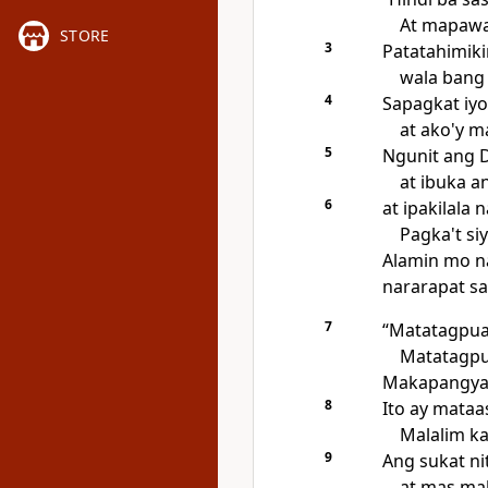
At mapawa
STORE
3
Patatahimik
wala bang 
4
Sapagkat iyon
at ako'y m
5
Ngunit ang D
at ibuka a
6
at ipakilala
Pagka't si
Alamin mo na
nararapat sa
7
“Matatagpua
Matatagpu
Makapangyar
8
Ito ay mataa
Malalim k
9
Ang sukat ni
at mas ma