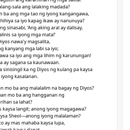
lang-sala ang lalaking madada?
in ba ang mga tao ng iyong kangangawa,
hihiya sa iyo kapag ikaw ay nanunuya?
g sinasabi, ‘Ang aking aral ay dalisay,
alinis sa iyong mga mata!’
iyos nawa'y magsalita,
ng kanyang mga labi sa iyo;
 nawa sa iyo ang mga lihim ng karunungan!
ya ay sagana sa kaunawaan.
 sinisingil ka ng Diyos ng kulang pa kaysa
 iyong kasalanan.
n mo ba ang malalalim na bagay ng Diyos?
an mo ba ang hangganan ng
ihan sa lahat?
s kaysa langit; anong iyong magagawa?
aysa Sheol—anong iyong malalaman?
to ay mas mahaba kaysa lupa,
lawak kaysa dagat.