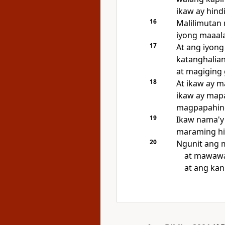
ikaw ay hind
16
Malilimutan 
iyong maaala
17
At ang iyong
katanghalia
at magiging
18
At ikaw ay 
ikaw ay map
magpapahin
19
Ikaw nama'y 
maraming hih
20
Ngunit ang 
at mawawal
at ang kan