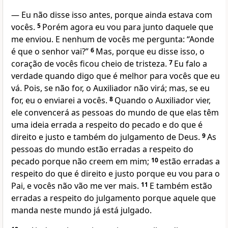
— Eu não disse isso antes, porque ainda estava com
vocês.
5
Porém agora eu vou para junto daquele que
me enviou. E nenhum de vocês me pergunta: “Aonde
é que o senhor vai?”
6
Mas, porque eu disse isso, o
coração de vocês ficou cheio de tristeza.
7
Eu falo a
verdade quando digo que é melhor para vocês que eu
vá. Pois, se não for, o Auxiliador não virá; mas, se eu
for, eu o enviarei a vocês.
8
Quando o Auxiliador vier,
ele convencerá as pessoas do mundo de que elas têm
uma ideia errada a respeito do pecado e do que é
direito e justo e também do julgamento de Deus.
9
As
pessoas do mundo estão erradas a respeito do
pecado porque não creem em mim;
10
estão erradas a
respeito do que é direito e justo porque eu vou para o
Pai, e vocês não vão me ver mais.
11
E também estão
erradas a respeito do julgamento porque aquele que
manda neste mundo já está julgado.