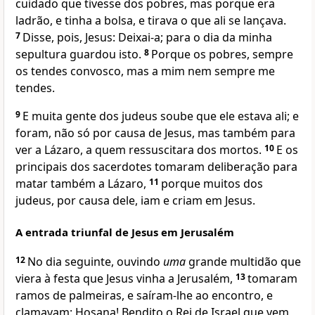
cuidado que tivesse dos pobres, mas porque era
ladrão, e tinha a bolsa, e tirava o que ali se lançava.
7
Disse, pois, Jesus:
Deixai-a; para o dia da minha
sepultura guardou isto.
8
Porque os pobres, sempre
os tendes convosco, mas a mim nem sempre me
tendes.
9
E muita gente dos judeus soube que ele estava ali; e
foram, não só por causa de Jesus, mas também para
ver a Lázaro, a quem ressuscitara dos mortos.
10
E os
principais dos sacerdotes tomaram deliberação para
matar também a Lázaro,
11
porque muitos dos
judeus, por causa dele, iam e criam em Jesus.
A entrada triunfal de Jesus em Jerusalém
12
No dia seguinte, ouvindo
uma
grande multidão que
viera à festa que Jesus vinha a Jerusalém,
13
tomaram
ramos de palmeiras, e saíram-lhe ao encontro, e
clamavam: Hosana! Bendito o Rei de Israel que vem