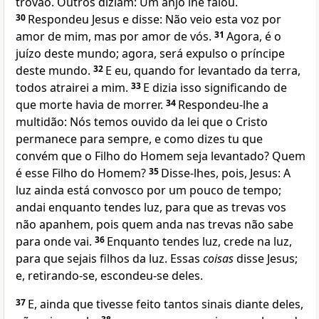
trovão. Outros diziam: Um anjo lhe falou.
30
Respondeu Jesus e disse:
Não veio esta voz por
amor de mim, mas por amor de vós.
31
Agora, é o
juízo deste mundo; agora, será expulso o príncipe
deste mundo.
32
E eu, quando for levantado da terra,
todos atrairei a mim.
33
E dizia isso significando de
que morte havia de morrer.
34
Respondeu-lhe a
multidão: Nós temos ouvido da lei que o Cristo
permanece para sempre, e como dizes tu que
convém que o Filho do Homem seja levantado? Quem
é esse Filho do Homem?
35
Disse-lhes, pois, Jesus:
A
luz ainda está convosco por um pouco de tempo;
andai enquanto tendes luz, para que as trevas vos
não apanhem, pois quem anda nas trevas não sabe
para onde vai.
36
Enquanto tendes luz, crede na luz,
para que sejais filhos da luz.
Essas
coisas
disse Jesus;
e, retirando-se, escondeu-se deles.
37
E, ainda que tivesse feito tantos sinais diante deles,