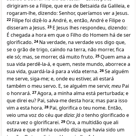
dirigiram-se a Filipe, que era de Betsaida da Galileia, e
rogaram-lhe, dizendo: Senhor, queríamos ver a Jesus.
22
Filipe foi dizê-lo a André, e, então, André e Filipe o
disseram a Jesus.
23
E Jesus lhes respondeu, dizendo:
É chegada a hora em que o Filho do Homem há de ser
glorificado.
24
Na verdade, na verdade vos digo que,
se o grão de trigo, caindo na terra, não morrer, fica
ele só; mas, se morrer, dá muito fruto.
25
Quem ama a
sua vida perdê-la-á, e quem, neste mundo, aborrece a
sua vida, guardá-la-á para a vida eterna.
26
Se alguém
me serve, siga-me; e, onde eu estiver, ali estará
também o meu servo. E, se alguém me servir,
meu
Pai
o honrará.
27
Agora, a minha alma está perturbada; e
que direi eu? Pai, salva-me desta hora; mas para isso
vim a esta hora.
28
Pai, glorifica o teu nome.
Então,
veio uma voz do céu
que dizia: Já o
tenho glorificado e
outra vez o glorificarei.
29
Ora, a multidão que ali
estava e que
a
tinha ouvido dizia que havia sido um