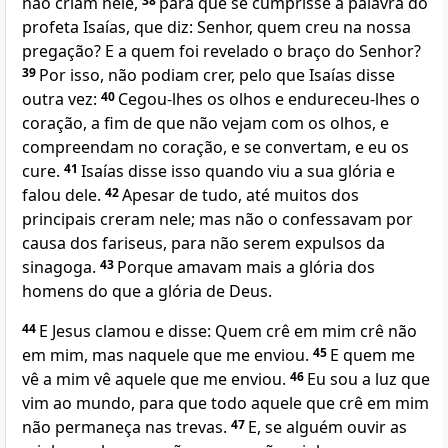
não criam nele,
38
para que se cumprisse a palavra do
profeta Isaías, que diz: Senhor, quem creu na nossa
pregação? E a quem foi revelado o braço do Senhor?
39
Por isso, não podiam crer, pelo que Isaías disse
outra vez:
40
Cegou-lhes os olhos e endureceu-lhes o
coração, a fim de que não vejam com os olhos, e
compreendam no coração, e se convertam, e eu os
cure.
41
Isaías disse isso quando viu a sua glória e
falou dele.
42
Apesar de tudo, até muitos dos
principais creram nele; mas não o confessavam por
causa dos fariseus, para não serem expulsos da
sinagoga.
43
Porque amavam mais a glória dos
homens do que a glória de Deus.
44
E Jesus clamou e disse:
Quem crê em mim crê não
em mim, mas naquele que me enviou.
45
E quem me
vê a mim vê aquele que me enviou.
46
Eu sou a luz que
vim ao mundo, para que todo aquele que crê em mim
não permaneça nas trevas.
47
E, se alguém ouvir as