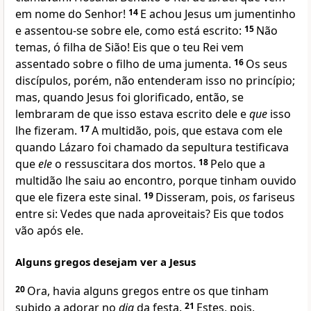
em nome do Senhor!
14
E achou Jesus um jumentinho
e assentou-se sobre ele, como está escrito:
15
Não
temas, ó filha de Sião! Eis que o teu Rei vem
assentado sobre o filho de uma jumenta.
16
Os seus
discípulos, porém, não entenderam isso no princípio;
mas, quando Jesus foi glorificado, então, se
lembraram de que isso estava escrito dele e
que
isso
lhe fizeram.
17
A multidão, pois, que estava com ele
quando Lázaro foi chamado da sepultura testificava
que
ele
o ressuscitara dos mortos.
18
Pelo que a
multidão lhe saiu ao encontro, porque tinham ouvido
que ele fizera este sinal.
19
Disseram, pois,
os
fariseus
entre si: Vedes que nada aproveitais? Eis que todos
vão após ele.
Alguns gregos desejam ver a Jesus
20
Ora, havia alguns gregos entre os que tinham
subido a adorar no
dia
da festa.
21
Estes, pois,