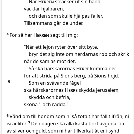
När
Herren
sträcker ut sin hand
vacklar hjälparen,
och den som skulle hjälpas faller.
Tillsammans går de under.
4
För så har
Herren
sagt till mig:
”När ett lejon ryter över sitt byte,
bryr det sig inte om herdarnas rop och skrik
när de samlas mot det.
Så ska härskarornas
Herre
komma ner
för att strida på Sions berg, på Sions höjd.
5
Som en svävande fågel
ska härskarornas
Herre
skydda Jerusalem,
skydda och befria,
skona
[
a
]
och rädda.”
6
Vänd om till honom som ni så totalt har fallit ifrån, ni
israeliter.
7
Den dagen ska alla kasta bort avgudarna
av silver och guld, som ni har tillverkat åt er i synd.