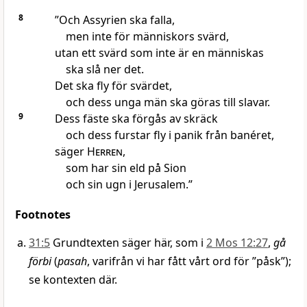
8
”Och Assyrien ska falla,
men inte för människors svärd,
utan ett svärd som inte är en människas
ska slå ner det.
Det ska fly för svärdet,
och dess unga män ska göras till slavar.
9
Dess fäste ska förgås av skräck
och dess furstar fly i panik från banéret,
säger
Herren
,
som har sin eld på Sion
och sin ugn i Jerusalem.”
Footnotes
31:5
Grundtexten säger här, som i
2 Mos 12:27
,
gå
förbi
(
pasah
, varifrån vi har fått vårt ord för ”påsk”);
se kontexten där.