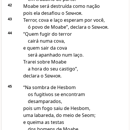
42
Moabe será destruída como nação
pois ela desafiou o
Senhor
.
43
Terror, cova e laço esperam por você,
ó povo de Moabe”, declara o
Senhor
.
44
“Quem fugir do terror
cairá numa cova,
e quem sair da cova
será apanhado num laço.
Trarei sobre Moabe
a hora do seu castigo”,
declara o
Senhor
.
45
“Na sombra de Hesbom
os fugitivos se encontram
desamparados,
pois um fogo saiu de Hesbom,
uma labareda, do meio de Seom;
e queima as testas
dos homens de Moabe