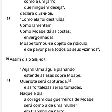
como a um jarro
que ninguém deseja”,
declara o
Senhor
.
39
“Como ela foi destruída!
Como lamentam!
Como Moabe dá as costas,
envergonhada!
Moabe tornou-se objeto de ridículo
e de pavor para todos os seus vizinhos”.
40
Assim diz o
Senhor
:
“Vejam! Uma águia planando
estende as asas sobre Moabe.
41
Queriote será capturada,
[
g
]
e as fortalezas serão tomadas.
Naquele dia,
a coragem dos guerreiros de Moabe
será como a de uma mulher
em trabalho de parto.