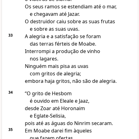
Os seus ramos se estendiam até o mar,
e chegavam até Jazar.
O destruidor caiu sobre as suas frutas
e sobre as suas uvas.
33
A alegria e a satisfação se foram
das terras férteis de Moabe.
Interrompi a produção de vinho
nos lagares.
Ninguém mais pisa as uvas
com gritos de alegria;
embora haja gritos, não são de alegria.
34
“O grito de Hesbom
é ouvido em Eleale e Jaaz,
desde Zoar até Horonaim
e Eglate-Selisia,
pois até as águas do Ninrim secaram.
35
Em Moabe darei fim àqueles
que fazem ofertas