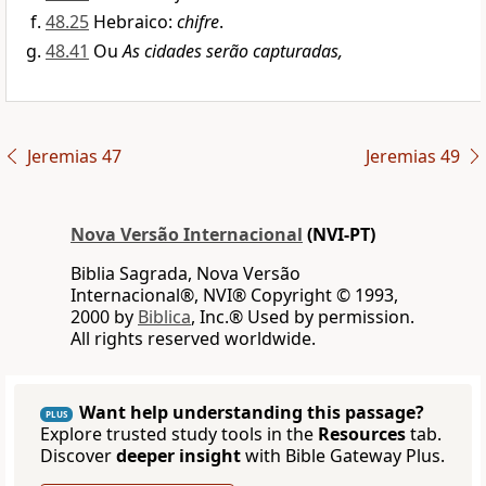
48.25
Hebraico:
chifre
.
48.41
Ou
As cidades serão capturadas,
Jeremias 47
Jeremias 49
Nova Versão Internacional
(NVI-PT)
Biblia Sagrada, Nova Versão
Internacional®, NVI® Copyright © 1993,
2000 by
Biblica
, Inc.® Used by permission.
All rights reserved worldwide.
Want help understanding this passage?
PLUS
Explore trusted study tools in the
Resources
tab.
Discover
deeper insight
with Bible Gateway Plus.