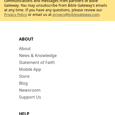
communications and messages from partners of Bible
Gateway. You may unsubscribe from Bible Gateway’s emails
at any time. If you have any questions, please review our
Privacy Policy
or email us at
privacy@biblegateway.com
.
ABOUT
About
News & Knowledge
Statement of Faith
Mobile App
Store
Blog
Newsroom
Support Us
HELP