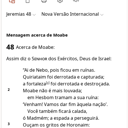
Jeremias 48
Nova Versão Internacional
Mensagem acerca de Moabe
48
Acerca de Moabe:
Assim diz o
Senhor
dos Exércitos, Deus de Israel:
“Ai de Nebo, pois ficou em ruínas.
Quiriataim foi derrotada e capturada;
a fortaleza
[
a
]
foi derrotada e destroçada.
2
Moabe não é mais louvada;
em Hesbom tramam a sua ruína:
‘Venham! Vamos dar fim àquela nação’.
Você também ficará calada,
ó Madmém; a espada a perseguirá.
3
Ouçam os gritos de Horonaim: