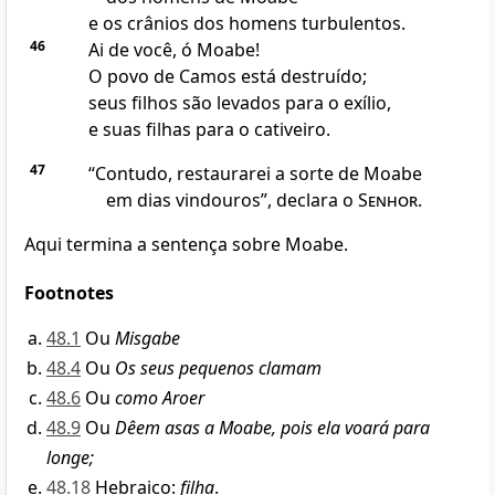
e os crânios dos homens turbulentos.
46
Ai de você, ó Moabe!
O povo de Camos está destruído;
seus filhos são levados para o exílio,
e suas filhas para o cativeiro.
47
“Contudo, restaurarei a sorte de Moabe
em dias vindouros”, declara o
Senhor
.
Aqui termina a sentença sobre Moabe.
Footnotes
48.1
Ou
Misgabe
48.4
Ou
Os seus pequenos clamam
48.6
Ou
como Aroer
48.9
Ou
Dêem asas a Moabe, pois ela voará para
longe;
48.18
Hebraico:
filha
.