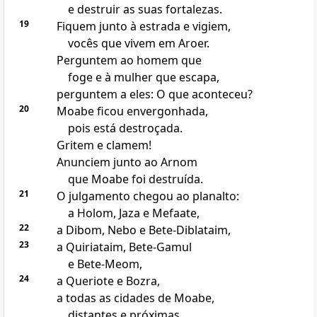
e destruir as suas fortalezas.
19
Fiquem junto à estrada e vigiem,
vocês que vivem em Aroer.
Perguntem ao homem que
foge e à mulher que escapa,
perguntem a eles: O que aconteceu?
20
Moabe ficou envergonhada,
pois está destroçada.
Gritem e clamem!
Anunciem junto ao Arnom
que Moabe foi destruída.
21
O julgamento chegou ao planalto:
a Holom, Jaza e Mefaate,
22
a Dibom, Nebo e Bete-Diblataim,
23
a Quiriataim, Bete-Gamul
e Bete-Meom,
24
a Queriote e Bozra,
a todas as cidades de Moabe,
distantes e próximas.