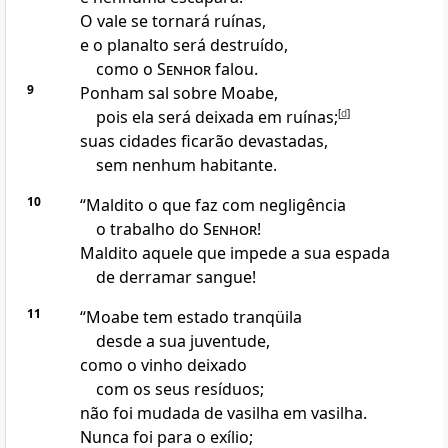
O vale se tornará ruínas,
e o planalto será destruído,
como o
Senhor
falou.
9
Ponham sal sobre Moabe,
pois ela será deixada em ruínas;
[
d
]
suas cidades ficarão devastadas,
sem nenhum habitante.
10
“Maldito o que faz com negligência
o trabalho do
Senhor
!
Maldito aquele que impede a sua espada
de derramar sangue!
11
“Moabe tem estado tranqüila
desde a sua juventude,
como o vinho deixado
com os seus resíduos;
não foi mudada de vasilha em vasilha.
Nunca foi para o exílio;