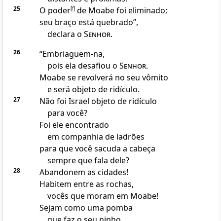
25
O poder
[
f
]
de Moabe foi eliminado;
seu braço está quebrado”,
declara o
Senhor
.
26
“Embriaguem-na,
pois ela desafiou o
Senhor
.
Moabe se revolverá no seu vômito
e será objeto de ridículo.
27
Não foi Israel objeto de ridículo
para você?
Foi ele encontrado
em companhia de ladrões
para que você sacuda a cabeça
sempre que fala dele?
28
Abandonem as cidades!
Habitem entre as rochas,
vocês que moram em Moabe!
Sejam como uma pomba
que faz o seu ninho