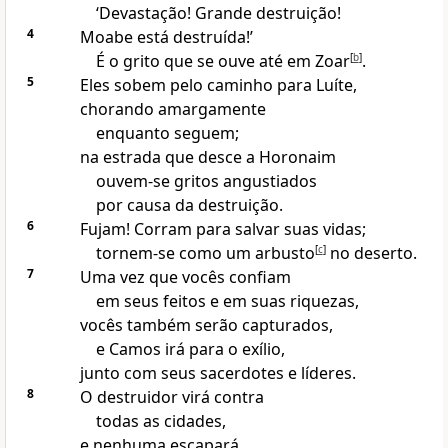
‘Devastação! Grande destruição!
4
Moabe está destruída!’
É o grito que se ouve até em Zoar
[
b
]
.
5
Eles sobem pelo caminho para Luíte,
chorando amargamente
enquanto seguem;
na estrada que desce a Horonaim
ouvem-se gritos angustiados
por causa da destruição.
6
Fujam! Corram para salvar suas vidas;
tornem-se como um arbusto
[
c
]
no deserto.
7
Uma vez que vocês confiam
em seus feitos e em suas riquezas,
vocês também serão capturados,
e Camos irá para o exílio,
junto com seus sacerdotes e líderes.
8
O destruidor virá contra
todas as cidades,
e nenhuma escapará.