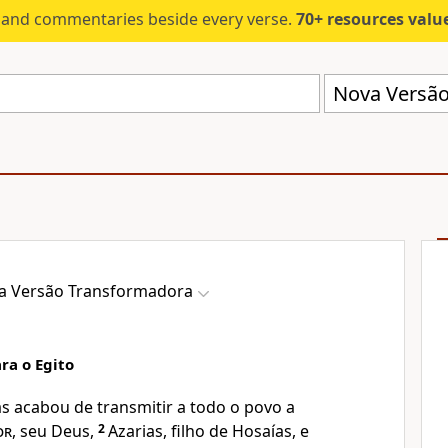
s and commentaries beside every verse.
70+ resources valued at $5,
Nova Versão
a Versão Transformadora
ra o Egito
 acabou de transmitir a todo o povo a
or
, seu Deus,
2
Azarias, filho de Hosaías, e