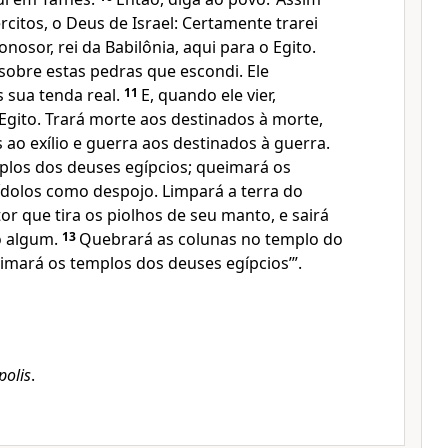
citos, o Deus de Israel: Certamente trarei
sor, rei da Babilônia, aqui para o Egito.
sobre estas pedras que escondi. Ele
 sua tenda real.
11
E, quando ele vier,
 Egito. Trará morte aos destinados à morte,
s ao exílio e guerra aos destinados à guerra.
plos dos deuses egípcios; queimará os
 ídolos como despojo. Limpará a terra do
r que tira os piolhos de seu manto, e sairá
o algum.
13
Quebrará as colunas no templo do
imará os templos dos deuses egípcios’”.
polis
.