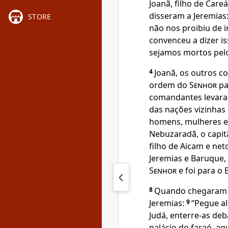
Joanã, filho de Car
disseram a Jeremias
STORE
não nos proibiu de i
convenceu a dizer is
sejamos mortos pelo
4
Joanã, os outros 
ordem do
Senhor
pa
comandantes levara
das nações vizinhas
homens, mulheres e c
Nebuzaradã, o capit
filho de Aicam e ne
Jeremias e Baruque, 
Senhor
e foi para o 
8
Quando chegaram 
Jeremias:
9
“Pegue a
Judá, enterre-as de
palácio do faraó, aq