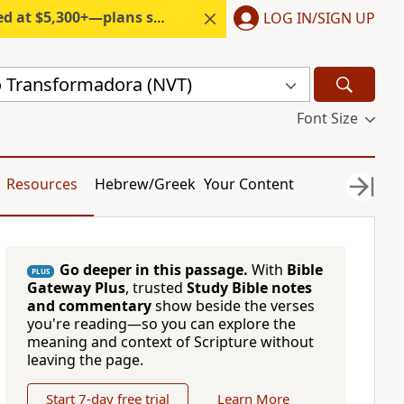
300+—plans start under $6/month.
LOG IN/SIGN UP
 Transformadora (NVT)
Font Size
Resources
Hebrew/Greek
Your Content
Go deeper in this passage.
With
Bible
PLUS
Gateway Plus
, trusted
Study Bible notes
and commentary
show beside the verses
you're reading—so you can explore the
meaning and context of Scripture without
leaving the page.
Start 7-day free trial
Learn More