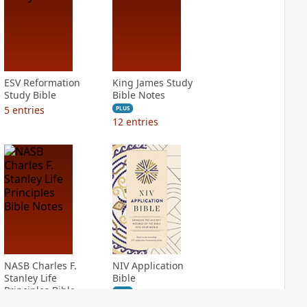
ESV Reformation
King James Study
Study Bible
Bible Notes
5
entries
PLUS
12
entries
NASB Charles F.
NIV Application
Stanley Life
Bible
Principles Bible
PLUS
Notes
5
entries