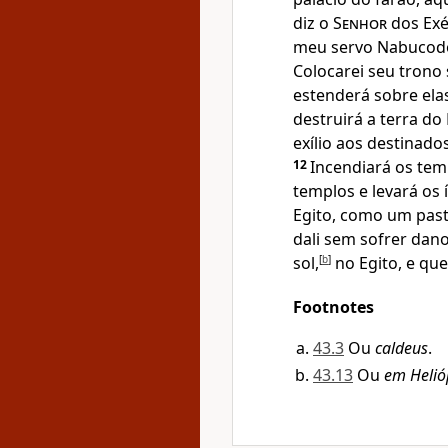
diz o
Senhor
dos Exér
meu servo Nabucodono
Colocarei seu trono 
estenderá sobre elas
destruirá a terra do
exílio aos destinado
12
Incendiará os tem
templos e levará os
Egito, como um pasto
dali sem sofrer dan
sol,
[
b
]
no Egito, e que
Footnotes
43.3
Ou
caldeus
.
43.13
Ou
em Helió