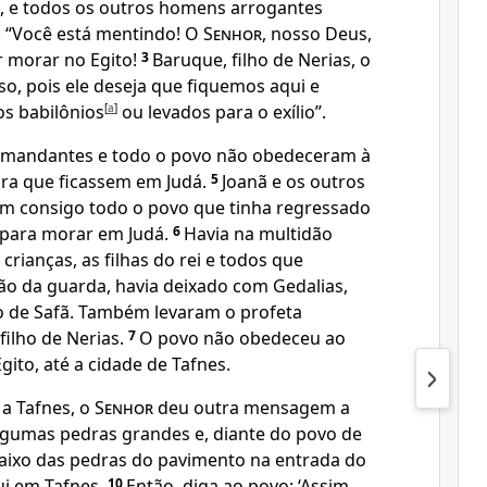
eá, e todos os outros homens arrogantes
: “Você está mentindo! O
Senhor
, nosso Deus,
r morar no Egito!
3
Baruque, filho de Nerias, o
so, pois ele deseja que fiquemos aqui e
s babilônios
[
a
]
ou levados para o exílio”.
comandantes e todo o povo não obedeceram à
ra que ficassem em Judá.
5
Joanã e os outros
m consigo todo o povo que tinha regressado
 para morar em Judá.
6
Havia na multidão
rianças, as filhas do rei e todos que
ão da guarda, havia deixado com Gedalias,
to de Safã. Também levaram o profeta
filho de Nerias.
7
O povo não obedeceu ao
Egito, até a cidade de Tafnes.
a Tafnes, o
Senhor
deu outra mensagem a
lgumas pedras grandes e, diante do povo de
baixo das pedras do pavimento na entrada do
ui em Tafnes.
10
Então, diga ao povo: ‘Assim