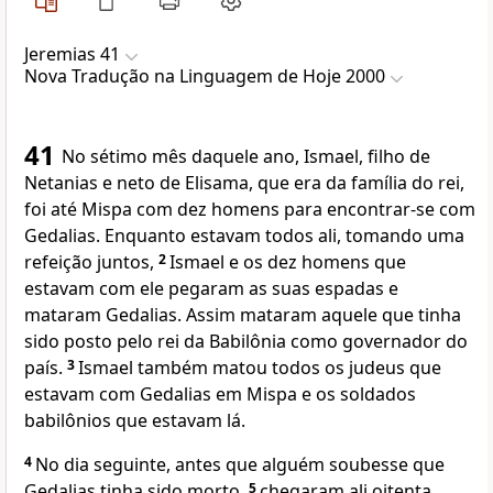
Jeremias 41
Nova Traduҫão na Linguagem de Hoje 2000
41
No sétimo mês daquele ano, Ismael, filho de
Netanias e neto de Elisama, que era da família do rei,
foi até Mispa com dez homens para encontrar-se com
Gedalias. Enquanto estavam todos ali, tomando uma
refeição juntos,
2
Ismael e os dez homens que
estavam com ele pegaram as suas espadas e
mataram Gedalias. Assim mataram aquele que tinha
sido posto pelo rei da Babilônia como governador do
país.
3
Ismael também matou todos os judeus que
estavam com Gedalias em Mispa e os soldados
babilônios que estavam lá.
4
No dia seguinte, antes que alguém soubesse que
Gedalias tinha sido morto,
5
chegaram ali oitenta