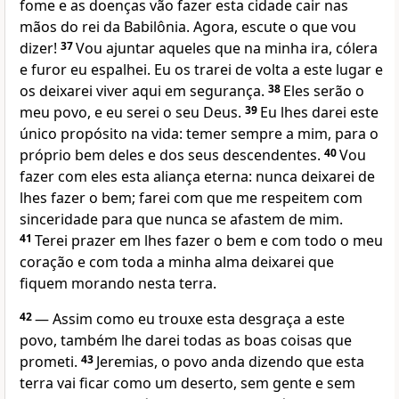
fome e as doenças vão fazer esta cidade cair nas
mãos do rei da Babilônia. Agora, escute o que vou
dizer!
37
Vou ajuntar aqueles que na minha ira, cólera
e furor eu espalhei. Eu os trarei de volta a este lugar e
os deixarei viver aqui em segurança.
38
Eles serão o
meu povo, e eu serei o seu Deus.
39
Eu lhes darei este
único propósito na vida: temer sempre a mim, para o
próprio bem deles e dos seus descendentes.
40
Vou
fazer com eles esta aliança eterna: nunca deixarei de
lhes fazer o bem; farei com que me respeitem com
sinceridade para que nunca se afastem de mim.
41
Terei prazer em lhes fazer o bem e com todo o meu
coração e com toda a minha alma deixarei que
fiquem morando nesta terra.
42
— Assim como eu trouxe esta desgraça a este
povo, também lhe darei todas as boas coisas que
prometi.
43
Jeremias, o povo anda dizendo que esta
terra vai ficar como um deserto, sem gente e sem