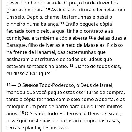
pesei o dinheiro para ele. O preço foi de duzentos
gramas de prata.
10
Assinei a escritura e fechei-a com
um selo. Depois, chamei testemunhas e pesei o
dinheiro numa balança.
11
Então peguei a cópia
fechada com o selo, a qual tinha o contrato e as
condições, e também a cópia aberta
12
e dei as duas a
Baruque, filho de Nerias e neto de Maaseias. Fiz isso
na frente de Hanamel, das testemunhas que
assinaram a escritura e de todos os judeus que
estavam sentados no pátio.
13
Diante de todos eles,
eu disse a Baruque:
14
— O
Senhor
Todo-Poderoso, o Deus de Israel,
mandou que você pegue estas escrituras de compra,
tanto a cópia fechada com o selo como a aberta, e as
coloque num pote de barro para que durem muitos
anos.
15
O
Senhor
Todo-Poderoso, o Deus de Israel,
disse que neste país ainda serão compradas casas,
terras e plantações de uvas.