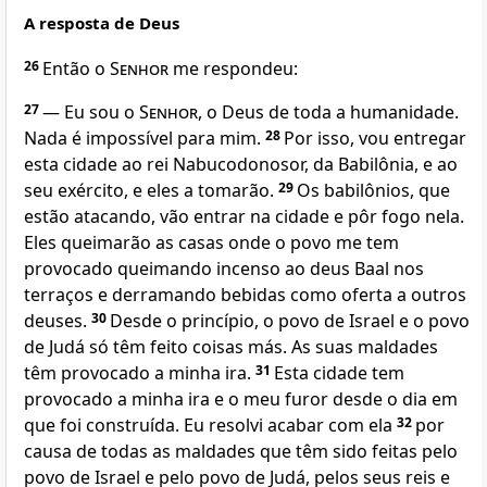
A resposta de Deus
26
Então o
Senhor
me respondeu:
27
— Eu sou o
Senhor
, o Deus de toda a humanidade.
Nada é impossível para mim.
28
Por isso, vou entregar
esta cidade ao rei Nabucodonosor, da Babilônia, e ao
seu exército, e eles a tomarão.
29
Os babilônios, que
estão atacando, vão entrar na cidade e pôr fogo nela.
Eles queimarão as casas onde o povo me tem
provocado queimando incenso ao deus Baal nos
terraços e derramando bebidas como oferta a outros
deuses.
30
Desde o princípio, o povo de Israel e o povo
de Judá só têm feito coisas más. As suas maldades
têm provocado a minha ira.
31
Esta cidade tem
provocado a minha ira e o meu furor desde o dia em
que foi construída. Eu resolvi acabar com ela
32
por
causa de todas as maldades que têm sido feitas pelo
povo de Israel e pelo povo de Judá, pelos seus reis e