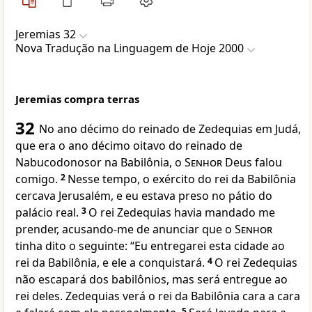
Jeremias 32
Nova Traduҫão na Linguagem de Hoje 2000
Jeremias compra terras
32
No ano décimo do reinado de Zedequias em Judá,
que era o ano décimo oitavo do reinado de
Nabucodonosor na Babilônia, o
Senhor
Deus falou
comigo.
2
Nesse tempo, o exército do rei da Babilônia
cercava Jerusalém, e eu estava preso no pátio do
palácio real.
3
O rei Zedequias havia mandado me
prender, acusando-me de anunciar que o
Senhor
tinha dito o seguinte: “Eu entregarei esta cidade ao
rei da Babilônia, e ele a conquistará.
4
O rei Zedequias
não escapará dos babilônios, mas será entregue ao
rei deles. Zedequias verá o rei da Babilônia cara a cara
5