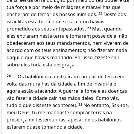
de Israel da terra do Egito por meio do teu poder e da
tua força e por meio de milagres e maravilhas que
encheram de terror os nossos inimigos.
22
Deste aos
israelitas esta terra boa e rica, como havias
prometido aos seus antepassados.
23
Mas, quando
eles entraram nesta terra e tomaram posse dela, não
obedeceram aos teus mandamentos, nem viveram de
acordo com os teus ensinamentos; não fizeram nada
daquilo que havias mandado. Por isso, fizeste cair
sobre eles toda esta desgraça.
24
— Os babilônios construíram rampas de terra em
volta das muralhas da cidade a fim de invadi-la e
agora estão atacando. A guerra, a fome e as doenças
vão fazer a cidade cair nas mãos deles. Como vês,
tudo o que disseste aconteceu.
25
No entanto,
Senhor
,
meu Deus, tu me mandaste comprar terras na
presença de testemunhas, apesar de os babilônios
estarem quase tomando a cidade.