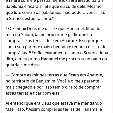
e falará com ele pessoalmente.
Será levado para a
Babilônia e ficará ali até que eu cuide dele. Mesmo
que lute contra os babilônios, não poderá vencer. Eu,
o
Senhor
, estou falando.”
6
O
Senhor
Deus me disse
7
que Hanamel, filho do
meu tio Salum, ia me procurar e pedir que eu
comprasse as terras dele em Anatote. Isso porque
sou o seu parente mais chegado e tenho o direito de
comprá-las.
8
Então, exatamente como o
Senhor
tinha
dito, o meu primo Hanamel me procurou no pátio da
guarda e me disse:
— Compre as minhas terras que ficam em Anatote,
no território de Benjamim. Você é o meu parente
mais chegado e por isso tem o direito de comprar
essas terras e ficar com elas.
Aí entendi que era Deus que estava me mandando
fazer isso.
9
Assim comprei as terras de Hanamel e