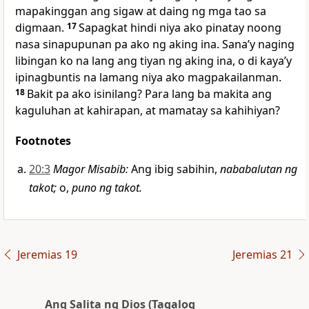
mapakinggan ang sigaw at daing ng mga tao sa
digmaan.
17
Sapagkat hindi niya ako pinatay noong
nasa sinapupunan pa ako ng aking ina. Sanaʼy naging
libingan ko na lang ang tiyan ng aking ina, o di kayaʼy
ipinagbuntis na lamang niya ako magpakailanman.
18
Bakit pa ako isinilang? Para lang ba makita ang
kaguluhan at kahirapan, at mamatay sa kahihiyan?
Footnotes
20:3
Magor Misabib
:
Ang ibig sabihin,
nababalutan ng
takot;
o,
puno ng takot.
Jeremias 19
Jeremias 21
Ang Salita ng Dios (Tagalog