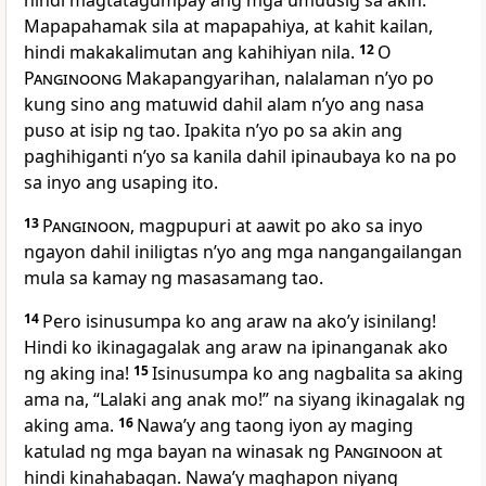
hindi magtatagumpay ang mga umuusig sa akin.
Mapapahamak sila at mapapahiya, at kahit kailan,
hindi makakalimutan ang kahihiyan nila.
12
O
Panginoong
Makapangyarihan, nalalaman nʼyo po
kung sino ang matuwid dahil alam nʼyo ang nasa
puso at isip ng tao. Ipakita nʼyo po sa akin ang
paghihiganti nʼyo sa kanila dahil ipinaubaya ko na po
sa inyo ang usaping ito.
13
Panginoon
, magpupuri at aawit po ako sa inyo
ngayon dahil iniligtas nʼyo ang mga nangangailangan
mula sa kamay ng masasamang tao.
14
Pero isinusumpa ko ang araw na akoʼy isinilang!
Hindi ko ikinagagalak ang araw na ipinanganak ako
ng aking ina!
15
Isinusumpa ko ang nagbalita sa aking
ama na, “Lalaki ang anak mo!” na siyang ikinagalak ng
aking ama.
16
Nawaʼy ang taong iyon ay maging
katulad ng mga bayan na winasak ng
Panginoon
at
hindi kinahabagan. Nawaʼy maghapon niyang