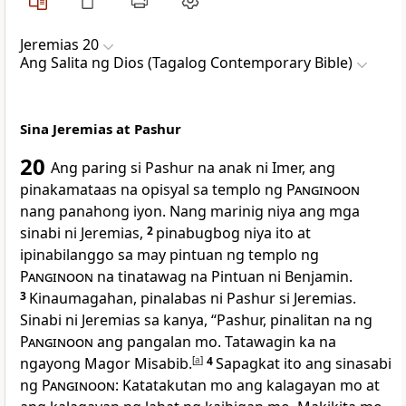
Jeremias 20
Ang Salita ng Dios (Tagalog Contemporary Bible)
Sina Jeremias at Pashur
20
Ang paring si Pashur na anak ni Imer, ang
pinakamataas na opisyal sa templo ng
Panginoon
nang panahong iyon. Nang marinig niya ang mga
sinabi ni Jeremias,
2
pinabugbog niya ito at
ipinabilanggo sa may pintuan ng templo ng
Panginoon
na tinatawag na Pintuan ni Benjamin.
3
Kinaumagahan, pinalabas ni Pashur si Jeremias.
Sinabi ni Jeremias sa kanya, “Pashur, pinalitan na ng
Panginoon
ang pangalan mo. Tatawagin ka na
ngayong Magor Misabib.
[
a
]
4
Sapagkat ito ang sinasabi
ng
Panginoon
: Katatakutan mo ang kalagayan mo at