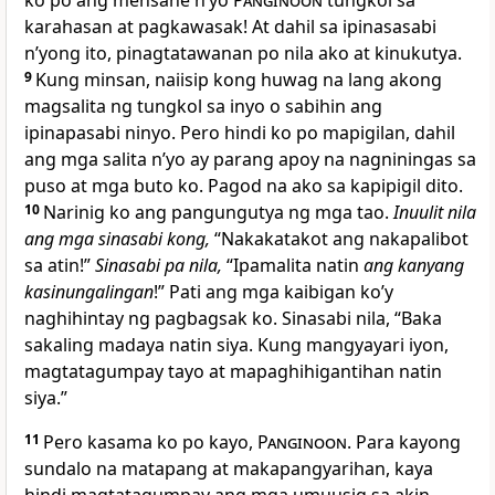
ko po ang mensahe nʼyo
Panginoon
tungkol sa
karahasan at pagkawasak! At dahil sa ipinasasabi
nʼyong ito, pinagtatawanan po nila ako at kinukutya.
9
Kung minsan, naiisip kong huwag na lang akong
magsalita ng tungkol sa inyo o sabihin ang
ipinapasabi ninyo. Pero hindi ko po mapigilan, dahil
ang mga salita nʼyo ay parang apoy na nagniningas sa
puso at mga buto ko. Pagod na ako sa kapipigil dito.
10
Narinig ko ang pangungutya ng mga tao.
Inuulit nila
ang mga sinasabi kong,
“Nakakatakot ang nakapalibot
sa atin!”
Sinasabi pa nila,
“Ipamalita natin
ang kanyang
kasinungalingan
!” Pati ang mga kaibigan koʼy
naghihintay ng pagbagsak ko. Sinasabi nila, “Baka
sakaling madaya natin siya. Kung mangyayari iyon,
magtatagumpay tayo at mapaghihigantihan natin
siya.”
11
Pero kasama ko po kayo,
Panginoon
. Para kayong
sundalo na matapang at makapangyarihan, kaya