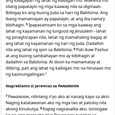
ang kalagayan ng lahat ng kaibigan mo. Makikita mo
silang papatayin ng mga kaaway nila sa digmaan.
Ibibigay ko ang buong Juda sa hari ng Babilonia. Ang
ibang mamamayan ay papatayin, at ang iba namaʼy
bibihagin.
5
Ipapasamsam ko sa mga kaaway ang
lahat ng kayamanan ng lungsod
ng Jerusalem
– lahat
ng pinaghirapan nila, lahat ng mamahaling bagay at
ang lahat ng kayamanan ng hari ng Juda. Dadalhin
nila ang lahat ng iyon sa Babilonia.
6
Pati ikaw Pashur
at ang buong sambahayan mo ay bibihagin at
dadalhin sa Babilonia. At doon ka mamamatay at
ililibing, pati ang lahat ng kaibigan mo na hinulaan mo
ng kasinungalingan.”
Nagreklamo si Jeremias sa
Panginoon
7
Panginoon
, nilinlang nʼyo ako at nanaig kayo sa akin.
Naging katatawanan ako ng mga tao at patuloy nila
akong kinukutya.
8
Kapag nagsasalita ako, isinisigaw