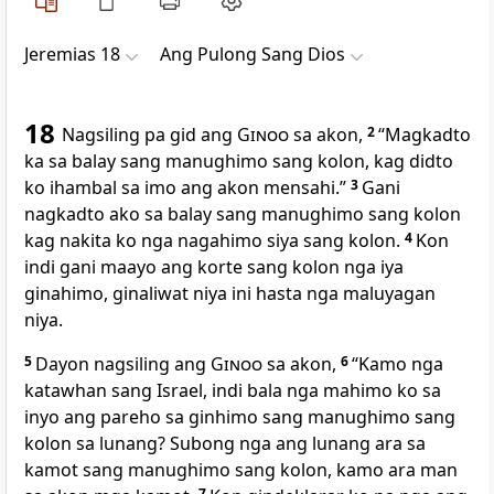
Jeremias 18
Ang Pulong Sang Dios
18
Nagsiling pa gid ang
Ginoo
sa akon,
2
“Magkadto
ka sa balay sang manughimo sang kolon, kag didto
ko ihambal sa imo ang akon mensahi.”
3
Gani
nagkadto ako sa balay sang manughimo sang kolon
kag nakita ko nga nagahimo siya sang kolon.
4
Kon
indi gani maayo ang korte sang kolon nga iya
ginahimo, ginaliwat niya ini hasta nga maluyagan
niya.
5
Dayon nagsiling ang
Ginoo
sa akon,
6
“Kamo nga
katawhan sang Israel, indi bala nga mahimo ko sa
inyo ang pareho sa ginhimo sang manughimo sang
kolon sa lunang? Subong nga ang lunang ara sa
kamot sang manughimo sang kolon, kamo ara man
7