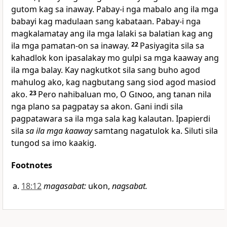
gutom kag sa inaway. Pabay-i nga mabalo ang ila mga
babayi kag madulaan sang kabataan. Pabay-i nga
magkalamatay ang ila mga lalaki sa balatian kag ang
ila mga pamatan-on sa inaway.
22
Pasiyagita sila sa
kahadlok kon ipasalakay mo gulpi sa mga kaaway ang
ila mga balay. Kay nagkutkot sila sang buho agod
mahulog ako, kag nagbutang sang siod agod masiod
ako.
23
Pero nahibaluan mo, O
Ginoo
, ang tanan nila
nga plano sa pagpatay sa akon. Gani indi sila
pagpatawara sa ila mga sala kag kalautan. Ipapierdi
sila
sa ila mga kaaway
samtang nagatulok ka. Siluti sila
tungod sa imo kaakig.
Footnotes
18:12
magasabat
:
ukon,
nagsabat.