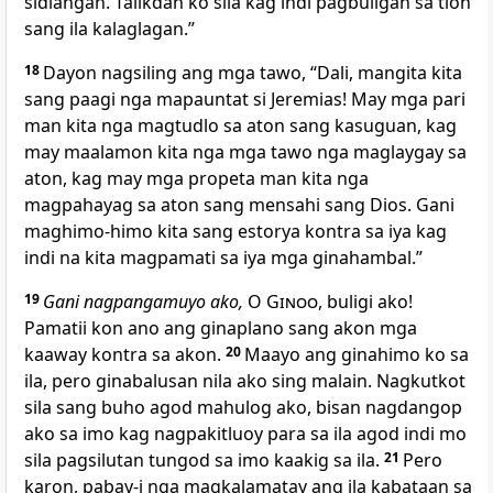
sidlangan. Talikdan ko sila kag indi pagbuligan sa tion
sang ila kalaglagan.”
18
Dayon nagsiling ang mga tawo, “Dali, mangita kita
sang paagi nga mapauntat si Jeremias! May mga pari
man kita nga magtudlo sa aton sang kasuguan, kag
may maalamon kita nga mga tawo nga maglaygay sa
aton, kag may mga propeta man kita nga
magpahayag sa aton sang mensahi sang Dios. Gani
maghimo-himo kita sang estorya kontra sa iya kag
indi na kita magpamati sa iya mga ginahambal.”
19
Gani nagpangamuyo ako,
O
Ginoo
, buligi ako!
Pamatii kon ano ang ginaplano sang akon mga
kaaway kontra sa akon.
20
Maayo ang ginahimo ko sa
ila, pero ginabalusan nila ako sing malain. Nagkutkot
sila sang buho agod mahulog ako, bisan nagdangop
ako sa imo kag nagpakitluoy para sa ila agod indi mo
sila pagsilutan tungod sa imo kaakig sa ila.
21
Pero
karon, pabay-i nga magkalamatay ang ila kabataan sa