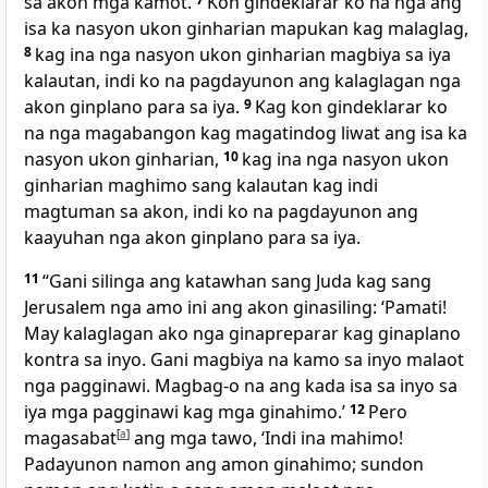
sa akon mga kamot.
Kon gindeklarar ko na nga ang
isa ka nasyon ukon ginharian mapukan kag malaglag,
8
kag ina nga nasyon ukon ginharian magbiya sa iya
kalautan, indi ko na pagdayunon ang kalaglagan nga
akon ginplano para sa iya.
9
Kag kon gindeklarar ko
na nga magabangon kag magatindog liwat ang isa ka
nasyon ukon ginharian,
10
kag ina nga nasyon ukon
ginharian maghimo sang kalautan kag indi
magtuman sa akon, indi ko na pagdayunon ang
kaayuhan nga akon ginplano para sa iya.
11
“Gani silinga ang katawhan sang Juda kag sang
Jerusalem nga amo ini ang akon ginasiling: ‘Pamati!
May kalaglagan ako nga ginapreparar kag ginaplano
kontra sa inyo. Gani magbiya na kamo sa inyo malaot
nga pagginawi. Magbag-o na ang kada isa sa inyo sa
iya mga pagginawi kag mga ginahimo.’
12
Pero
magasabat
[
a
]
ang mga tawo, ‘Indi ina mahimo!
Padayunon namon ang amon ginahimo; sundon