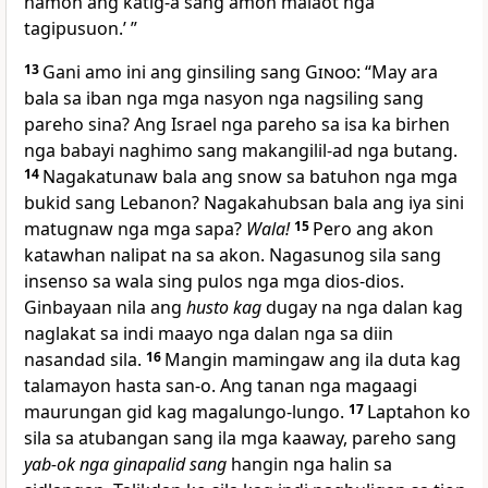
namon ang katig-a sang amon malaot nga
tagipusuon.’ ”
13
Gani amo ini ang ginsiling sang
Ginoo
: “May ara
bala sa iban nga mga nasyon nga nagsiling sang
pareho sina? Ang Israel nga pareho sa isa ka birhen
nga babayi naghimo sang makangilil-ad nga butang.
14
Nagakatunaw bala ang snow sa batuhon nga mga
bukid sang Lebanon? Nagakahubsan bala ang iya sini
matugnaw nga mga sapa?
Wala!
15
Pero ang akon
katawhan nalipat na sa akon. Nagasunog sila sang
insenso sa wala sing pulos nga mga dios-dios.
Ginbayaan nila ang
husto kag
dugay na nga dalan kag
naglakat sa indi maayo nga dalan nga sa diin
nasandad sila.
16
Mangin mamingaw ang ila duta kag
talamayon hasta san-o. Ang tanan nga magaagi
maurungan gid kag magalungo-lungo.
17
Laptahon ko
sila sa atubangan sang ila mga kaaway, pareho sang
yab-ok nga ginapalid sang
hangin nga halin sa