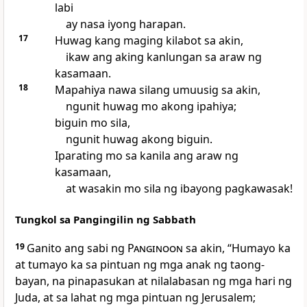
labi
ay nasa iyong harapan.
17
Huwag kang maging kilabot sa akin,
ikaw ang aking kanlungan sa araw ng
kasamaan.
18
Mapahiya nawa silang umuusig sa akin,
ngunit huwag mo akong ipahiya;
biguin mo sila,
ngunit huwag akong biguin.
Iparating mo sa kanila ang araw ng
kasamaan,
at wasakin mo sila ng ibayong pagkawasak!
Tungkol sa Pangingilin ng Sabbath
19
Ganito ang sabi ng
Panginoon
sa akin, “Humayo ka
at tumayo ka sa pintuan ng mga anak ng taong-
bayan, na pinapasukan at nilalabasan ng mga hari ng
Juda, at sa lahat ng mga pintuan ng Jerusalem;