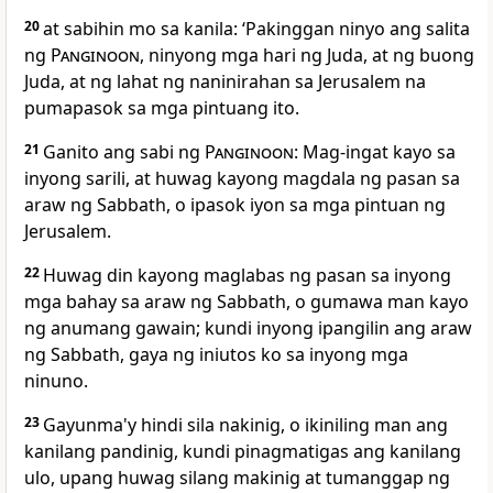
20
at sabihin mo sa kanila: ‘Pakinggan ninyo ang salita
ng
Panginoon
, ninyong mga hari ng Juda, at ng buong
Juda, at ng lahat ng naninirahan sa Jerusalem na
pumapasok sa mga pintuang ito.
21
Ganito
ang sabi ng
Panginoon
: Mag-ingat kayo sa
inyong sarili, at huwag kayong magdala ng pasan sa
araw ng Sabbath, o ipasok iyon sa mga pintuan ng
Jerusalem.
22
Huwag
din kayong maglabas ng pasan sa inyong
mga bahay sa araw ng Sabbath, o gumawa man kayo
ng anumang gawain; kundi inyong ipangilin ang araw
ng Sabbath, gaya ng iniutos ko sa inyong mga
ninuno.
23
Gayunma'y hindi sila nakinig, o ikiniling man ang
kanilang pandinig, kundi pinagmatigas ang kanilang
ulo, upang huwag silang makinig at tumanggap ng