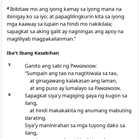
4
Ibibitaw mo ang iyong kamay sa iyong mana na
ibinigay ko sa iyo; at papaglilingkurin kita sa iyong
mga kaaway sa lupain na hindi mo nakikilala;
sapagkat sa aking galit ay nagningas ang apoy na
magliliyab magpakailanman.”
Iba't Ibang Kasabihan
5
Ganito ang sabi ng
Panginoon
:
“Sumpain ang tao na nagtitiwala sa tao,
at ginagawang kalakasan ang laman,
at ang puso ay lumalayo sa
Panginoon
.
6
Sapagkat siya'y magiging gaya ng kugon sa
ilang,
at hindi makakakita ng anumang mabuting
darating.
Siya'y maninirahan sa mga tuyong dako sa
ilang,