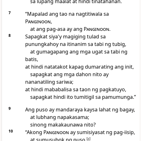
sa lupang maalat at hindi tinatahanan.
7
“Mapalad ang tao na nagtitiwala sa
Panginoon
,
at ang pag-asa ay ang
Panginoon
.
8
Sapagkat
siya'y magiging tulad sa
punungkahoy na itinanim sa tabi ng tubig,
at gumagapang ang mga ugat sa tabi ng
batis,
at hindi natatakot kapag dumarating ang init,
sapagkat ang mga dahon nito ay
nananatiling sariwa;
at hindi mababalisa sa taon ng pagkatuyo,
sapagkat hindi ito tumitigil sa pamumunga.”
9
Ang puso ay mandaraya kaysa lahat ng bagay,
at lubhang napakasama;
sinong makakaunawa nito?
10
“Akong
Panginoon
ay sumisiyasat ng pag-iisip,
at sumusubok ng puso,
[
a
]