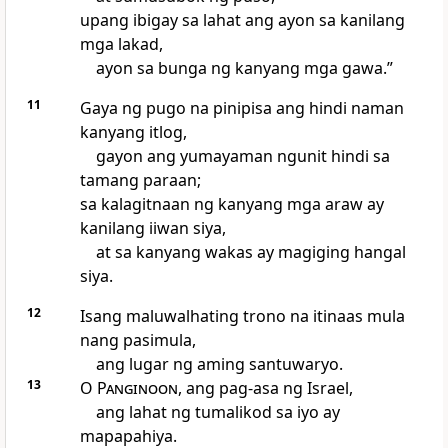
upang ibigay sa lahat ang ayon sa kanilang
mga lakad,
ayon sa bunga ng kanyang mga gawa.”
11
Gaya ng pugo na pinipisa ang hindi naman
kanyang itlog,
gayon ang yumayaman ngunit hindi sa
tamang paraan;
sa kalagitnaan ng kanyang mga araw ay
kanilang iiwan siya,
at sa kanyang wakas ay magiging hangal
siya.
12
Isang maluwalhating trono na itinaas mula
nang pasimula,
ang lugar ng aming santuwaryo.
13
O
Panginoon
, ang pag-asa ng Israel,
ang lahat ng tumalikod sa iyo ay
mapapahiya.