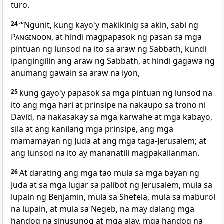
turo.
24
“‘Ngunit, kung kayo'y makikinig sa akin, sabi ng
Panginoon
, at hindi magpapasok ng pasan sa mga
pintuan ng lunsod na ito sa araw ng Sabbath, kundi
ipangingilin ang araw ng Sabbath, at hindi gagawa ng
anumang gawain sa araw na iyon,
25
kung gayo'y papasok sa mga pintuan ng lunsod na
ito ang mga hari at prinsipe na nakaupo sa trono ni
David, na nakasakay sa mga karwahe at mga kabayo,
sila at ang kanilang mga prinsipe, ang mga
mamamayan ng Juda at ang mga taga-Jerusalem; at
ang lunsod na ito ay mananatili magpakailanman.
26
At darating ang mga tao mula sa mga bayan ng
Juda at sa mga lugar sa palibot ng Jerusalem, mula sa
lupain ng Benjamin, mula sa Shefela, mula sa maburol
na lupain, at mula sa Negeb, na may dalang mga
handog na sinusunog at mga alay, mga handog na