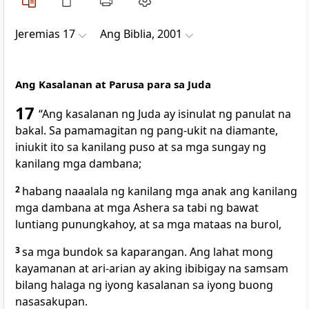
Jeremias 17
Ang Biblia, 2001
Ang Kasalanan at Parusa para sa Juda
17
“Ang kasalanan ng Juda ay isinulat ng panulat na
bakal. Sa pamamagitan ng pang-ukit na diamante,
iniukit ito sa kanilang puso at sa mga sungay ng
kanilang mga dambana;
2
habang naaalala ng kanilang mga anak ang kanilang
mga dambana at mga Ashera sa tabi ng bawat
luntiang punungkahoy, at sa mga mataas na burol,
3
sa mga bundok sa kaparangan. Ang lahat mong
kayamanan at ari-arian ay aking ibibigay na samsam
bilang halaga ng iyong kasalanan sa iyong buong
nasasakupan.