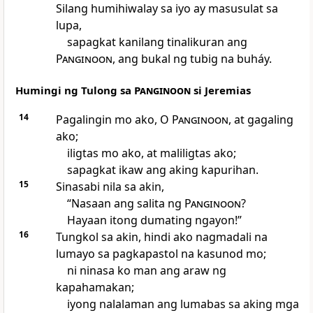
Silang humihiwalay sa iyo ay masusulat sa
lupa,
sapagkat kanilang tinalikuran ang
Panginoon
, ang bukal ng tubig na buháy.
Humingi ng Tulong sa
Panginoon
si Jeremias
14
Pagalingin mo ako, O
Panginoon
, at gagaling
ako;
iligtas mo ako, at maliligtas ako;
sapagkat ikaw ang aking kapurihan.
15
Sinasabi nila sa akin,
“Nasaan ang salita ng
Panginoon
?
Hayaan itong dumating ngayon!”
16
Tungkol sa akin, hindi ako nagmadali na
lumayo sa pagkapastol na kasunod mo;
ni ninasa ko man ang araw ng
kapahamakan;
iyong nalalaman ang lumabas sa aking mga