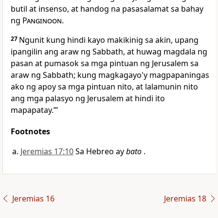
butil at insenso, at handog na pasasalamat sa bahay
ng
Panginoon.
27
Ngunit kung hindi kayo makikinig sa akin, upang
ipangilin ang araw ng Sabbath, at huwag magdala ng
pasan at pumasok sa mga pintuan ng Jerusalem sa
araw ng Sabbath; kung magkagayo'y magpapaningas
ako ng apoy sa mga pintuan nito, at lalamunin nito
ang mga palasyo ng Jerusalem at hindi ito
mapapatay.’”
Footnotes
Jeremias 17:10
Sa Hebreo ay
bato
.
Jeremias 16
Jeremias 18