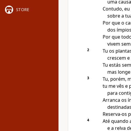
uma causa 
Contudo, eu 
STORE
sobre a tua
Por que o c
dos ímpio
Por que todo
vivem sem
2
Tu os plantas
crescem e 
Tu estás sem
mas longe 
3
Tu, porém, 
tu me vês e 
para conti
Arranca os í
destinada
Reserva-os p
4
Até quando a 
e a relva 