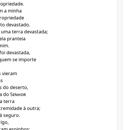
ropriedade.
am a minha
propriedade
to devastado.
 uma terra devastada;
ela pranteia
mim.
foi devastada,
quem se importe
s vieram
as
es do deserto,
da do
Senhor
a terra
tremidade à outra;
á seguro.
igo,
ram espinhos;