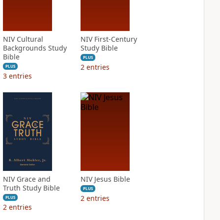
NIV Cultural
NIV First-Century
Backgrounds Study
Study Bible
Bible
PLUS
2
entries
PLUS
3
entries
NIV Grace and
NIV Jesus Bible
Truth Study Bible
PLUS
2
entries
PLUS
2
entries