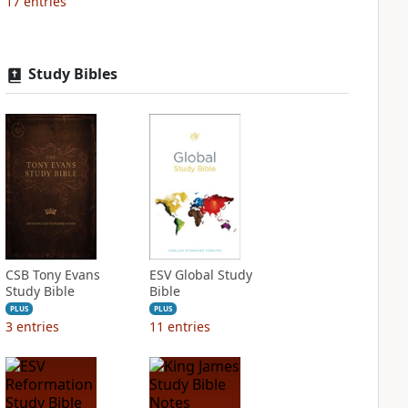
17
entries
Study Bibles
CSB Tony Evans
ESV Global Study
Study Bible
Bible
PLUS
PLUS
3
entries
11
entries