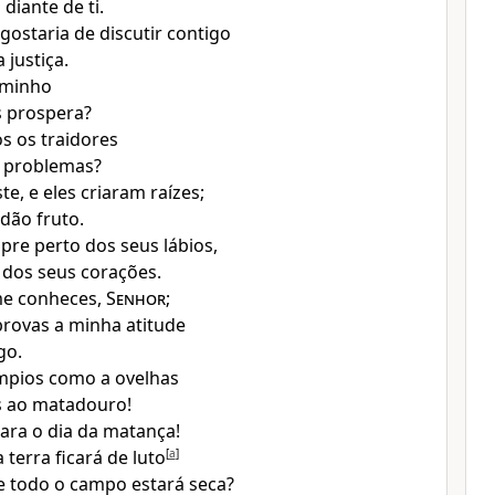
diante de ti.
gostaria de discutir contigo
 justiça.
aminho
s prospera?
s os traidores
 problemas?
te, e eles criaram raízes;
dão fruto.
pre perto dos seus lábios,
dos seus corações.
me conheces,
Senhor
;
provas a minha atitude
go.
mpios como a ovelhas
s ao matadouro!
ara o dia da matança!
terra ficará de luto
[
a
]
de todo o campo estará seca?