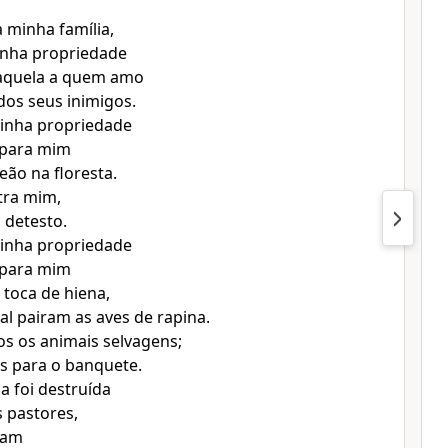
 minha família,
inha propriedade
 aquela a quem amo
os seus inimigos.
inha propriedade
 para mim
ão na floresta.
tra mim,
 detesto.
inha propriedade
 para mim
toca de hiena,
al pairam as aves de rapina.
s os animais selvagens;
s para o banquete.
a foi destruída
 pastores,
ram