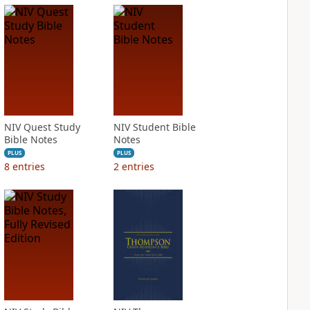
NIV Quest Study
NIV Student Bible
Bible Notes
Notes
PLUS
PLUS
8
entries
2
entries