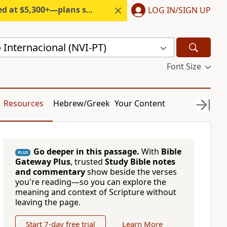
300+—plans start under $6/month.
LOG IN/SIGN UP
Internacional (NVI-PT)
Font Size
Resources
Hebrew/Greek
Your Content
Go deeper in this passage.
With
Bible
PLUS
Gateway Plus
, trusted
Study Bible notes
and commentary
show beside the verses
you're reading—so you can explore the
meaning and context of Scripture without
leaving the page.
Start 7-day free trial
Learn More