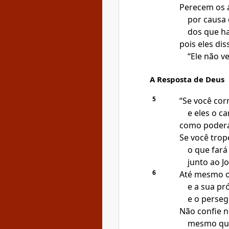
Perecem os a
por causa
dos que ha
pois eles di
“Ele não v
A Resposta de Deus
5
“Se você co
e eles o c
como poderá
Se você trop
o que fará
junto ao J
6
Até mesmo o
e a sua pr
e o perseg
Não confie n
mesmo qua