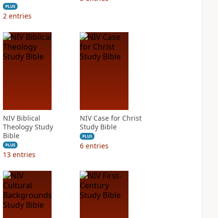
PLUS
2
entries
NIV Biblical
NIV Case for Christ
Theology Study
Study Bible
Bible
PLUS
6
entries
PLUS
13
entries