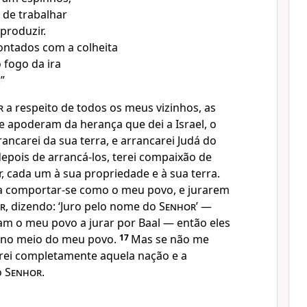
 de trabalhar
produzir.
ontados com a colheita
 fogo da ira
.”
r
a respeito de todos os meus vizinhos, as
e apoderam da herança que dei a Israel, o
ancarei da sua terra, e arrancarei Judá do
epois de arrancá-los, terei compaixão de
ar, cada um à sua propriedade e à sua terra.
a comportar-se como o meu povo, e jurarem
r
, dizendo: ‘Juro pelo nome do
Senhor
’ —
m o meu povo a jurar por Baal — então eles
s no meio do meu povo.
17
Mas se não me
rei completamente aquela nação e a
o
Senhor
.