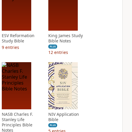
ESV Reformation
King James Study
Study Bible
Bible Notes
9
entries
PLUS
12
entries
NASB Charles F.
NIV Application
Stanley Life
Bible
Principles Bible
PLUS
Notes
5
entries