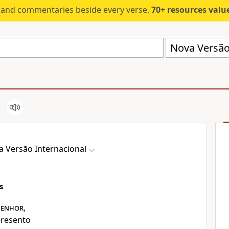
s and commentaries beside every verse.
70+ resources valued at $5,
Nova Versão 
a Versão Internacional
s
Senhor
,
resento