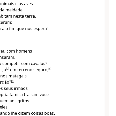
nimais e as aves
 da maldade
bitam nesta terra,
sseram:
erá o fim que nos espera”.
rreu com homens
ansaram,
 competir com cavalos?
eça
[
b
]
em terreno seguro,
[
c
]
 nos matagais
ordão?
[
d
]
s seus irmãos
ópria família traíram você
uem aos gritos.
eles,
ndo lhe dizem coisas boas.