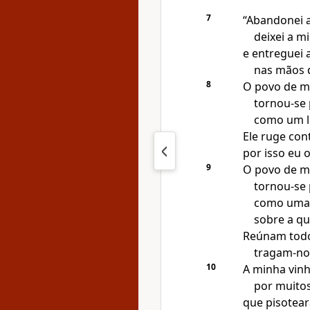
7
“Abandonei a
deixei a m
e entreguei
nas mãos d
8
O povo de m
tornou-se
como um le
Ele ruge con
por isso eu o
9
O povo de m
tornou-se
como uma 
sobre a qu
Reúnam todo
tragam-no
10
A minha vinh
por muitos
que pisotea