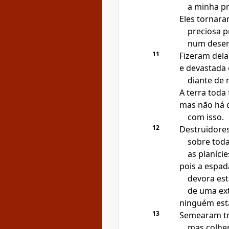
a minha p
Eles tornar
preciosa 
num deser
11
Fizeram dela
e devastada 
diante de 
A terra toda 
mas não há 
com isso.
12
Destruidore
sobre tod
as planíci
pois a espa
devora est
de uma ex
ninguém est
13
Semearam tr
mas colhe