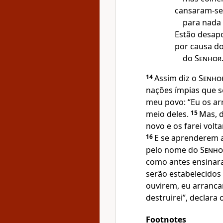
cansaram-se
para nada 
Estão desap
por causa do
do
Senhor
14
Assim diz o
Senho
nações ímpias que s
meu povo: “Eu os arr
meio deles.
15
Mas, d
novo e os farei volt
16
E se aprenderem 
pelo nome do
Senho
como antes ensinara
serão estabelecido
ouvirem, eu arranca
destruirei”, declara 
Footnotes