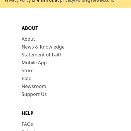
Privacy Policy
or email us at
privacy@biblegateway.com
.
ABOUT
About
News & Knowledge
Statement of Faith
Mobile App
Store
Blog
Newsroom
Support Us
HELP
FAQs