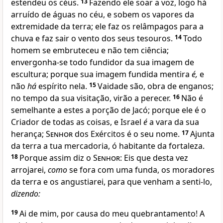
estendeu os céus.
13
Fazendo ele soar a voz, logo há
arruído de águas no céu, e sobem os vapores da
extremidade da terra; ele faz os relâmpagos para a
chuva e faz sair o vento dos seus tesouros.
14
Todo
homem se embruteceu e não tem ciência;
envergonha-se todo fundidor da sua imagem de
escultura; porque sua imagem fundida mentira
é,
e
não
há
espírito nela.
15
Vaidade são, obra de enganos;
no tempo da sua visitação, virão a perecer.
16
Não é
semelhante a estes a porção de Jacó; porque ele é o
Criador de todas as coisas, e Israel
é
a vara da sua
herança;
Senhor
dos Exércitos é o seu nome.
17
Ajunta
da terra a tua mercadoria, ó habitante da fortaleza.
18
Porque assim diz o
Senhor
: Eis que desta vez
arrojarei,
como
se fora com uma funda, os moradores
da terra e os angustiarei, para que venham a senti-lo,
dizendo:
19
Ai de mim, por causa do meu quebrantamento! A