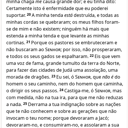
minha chaga
me
causa grande dor; e eu tinha dito:
Certamente isto é enfermidade que eu poderei
suportar.
20
A minha tenda
está
destruída, e todas as
minhas cordas se quebraram; os meus filhos foram-
se de mim e não existem; ninguém há mais que
estenda a minha tenda e que levante as minhas
cortinas.
21
Porque os pastores se embruteceram e
não buscaram ao
Senhor
; por isso, não prosperaram,
e todos os seus gados se espalharam.
22
Eis que vem
uma voz de fama, grande tumulto da terra do Norte,
para fazer das cidades de Judá uma assolação, uma
morada de dragões.
23
Eu sei, ó
Senhor
, que
não é
do
homem o seu caminho, nem do homem que caminha,
o dirigir os seus passos.
24
Castiga-me, ó
Senhor
, mas
com medida, não na tua ira, para que me não reduzas
a nada.
25
Derrama a tua indignação sobre as nações
que te não conhecem e sobre as gerações que não
invocam o teu nome; porque devoraram a Jacó;
devoraram-no, e consumiram-no, e assolaram a sua