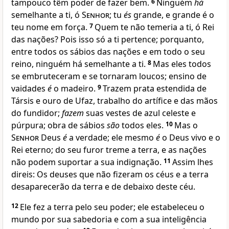
tampouco têm poder de fazer bem.
6
Ninguém
há
semelhante a ti, ó
Senhor
; tu
és
grande, e grande é o
teu nome em força.
7
Quem te não temeria a ti, ó Rei
das nações? Pois isso só a ti pertence; porquanto,
entre todos os sábios das nações e em todo o seu
reino, ninguém há semelhante a ti.
8
Mas eles todos
se embruteceram e se tornaram loucos; ensino de
vaidades
é
o madeiro.
9
Trazem prata estendida de
Társis e ouro de Ufaz, trabalho do artífice e das mãos
do fundidor;
fazem
suas vestes de azul celeste e
púrpura; obra de sábios
são
todos eles.
10
Mas o
Senhor
Deus
é
a verdade; ele mesmo
é
o Deus vivo e o
Rei eterno; do seu furor treme a terra, e as nações
não podem suportar a sua indignação.
11
Assim lhes
direis: Os deuses que não fizeram os céus e a terra
desaparecerão da terra e de debaixo deste céu.
12
Ele fez a terra pelo seu poder; ele estabeleceu o
mundo por sua sabedoria e com a sua inteligência