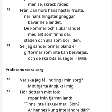
men se, skräck råder.
16
Från Dan hörs hans hästar frusta,
när hans hingstar gnäggar
bävar hela landet.
De kommer och slukar landet
med allt som finns där,
staden och alla som bor i den.
17
Se, jag sänder ormar bland er,
giftormar som inte kan besvärjas,
och de ska bita er, säger
Herren
.
Profetens stora sorg
18
Var ska jag få lindring i min sorg?
Mitt hjärta är sjukt i mig.
19
Hör, dottern mitt folk
ropar från fjärran land:
”Finns inte
Herren
mer i Sion?
Är hennes kung inte längre där?”