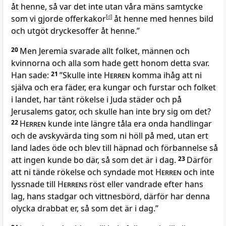
åt henne, så var det inte utan våra mäns samtycke
som vi gjorde offerkakor
[
d
]
åt henne med hennes bild
och utgöt dryckesoffer åt henne.”
20
Men Jeremia svarade allt folket, männen och
kvinnorna och alla som hade gett honom detta svar.
Han sade:
21
”Skulle inte
Herren
komma ihåg att ni
själva och era fäder, era kungar och furstar och folket
i landet, har tänt rökelse i Juda städer och på
Jerusalems gator, och skulle han inte bry sig om det?
22
Herren
kunde inte längre tåla era onda handlingar
och de avskyvärda ting som ni höll på med, utan ert
land lades öde och blev till häpnad och förbannelse så
att ingen kunde bo där, så som det är i dag.
23
Därför
att ni tände rökelse och syndade mot
Herren
och inte
lyssnade till
Herrens
röst eller vandrade efter hans
lag, hans stadgar och vittnesbörd, därför har denna
olycka drabbat er, så som det är i dag.”