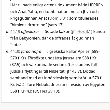
Här tillbads enligt ortens dokument både HERREN
och Anat-Yahu, en kombination mellan Jhvh och
krigsgudinnan Anat (
Dom 3:31
) som titulerades
”himlens drottning” (vers 17).
44:19
offerkakor
Sötade kakor (jfr
Hos 3:1
) kända
från Babylonien, där de offrades åt gudinnan
Ishtar.
44:30
farao Hofra
I grekiska källor Apries (589-
570 f Kr). Försökte undsätta Jerusalem 588 f Kr
(37:5) och välkomnade sedan efter stadens fall
judiska flyktingar till Nildeltat (jfr 43:7). Dödad i
samband med ett inbördeskrig som bröt ut 570 f
Kr, två år före Nebukadnessars invasion av Egypten
568 f Kr (43:10f,
Hes 29:19
).