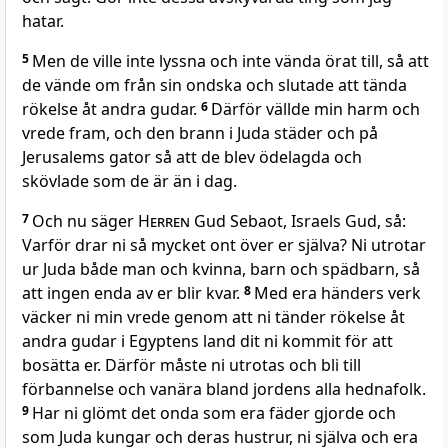
hatar.
5
Men de ville inte lyssna och inte vända örat till, så att
de vände om från sin ondska och slutade att tända
rökelse åt andra gudar.
6
Därför vällde min harm och
vrede fram, och den brann i Juda städer och på
Jerusalems gator så att de blev ödelagda och
skövlade som de är än i dag.
7
Och nu säger
Herren
Gud Sebaot, Israels Gud, så:
Varför drar ni så mycket ont över er själva? Ni utrotar
ur Juda både man och kvinna, barn och spädbarn, så
att ingen enda av er blir kvar.
8
Med era händers verk
väcker ni min vrede genom att ni tänder rökelse åt
andra gudar i Egyptens land dit ni kommit för att
bosätta er. Därför måste ni utrotas och bli till
förbannelse och vanära bland jordens alla hednafolk.
9
Har ni glömt det onda som era fäder gjorde och
som Juda kungar och deras hustrur, ni själva och era