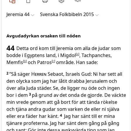
Jeremia 44
Svenska Folkbibeln 2015
Avgudadyrkan orsaken till nöden
44
Detta ord kom till Jeremia om alla de judar som
bodde i Egyptens land, i Migdol
[
a
]
, Tachpanches,
Memfis
[
b
]
och Patros
[
c
]
område. Han sade:
2
”Så säger
Herren
Sebaot, Israels Gud: Ni har sett all
den olycka som jag har låtit drabba Jerusalem och
över alla Juda städer. Se, de ligger nu öde och ingen
bor i dem
3
på grund av det onda de gjorde. De väckte
min vrede genom att gå bort för att tända rökelse
och tjäna andra gudar som varken de eller ni själva
eller era fäder har känt.
4
Jag har sänt till er mina
tjänare profeterna. Jag har sänt dem gång på gång
och sagt: Gör inte dessa avskyvärda ting som jag