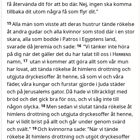
få återvända dit för att bo där. Nej, ingen ska komma
tillbaka dit utom några få som flyr dit.”
15
Alla män som visste att deras hustrur tände rökelse
åt andra gudar och alla kvinnor som stod där i en stor
skara, alla som bodde i Patros i Egyptens land,
svarade då Jeremia och sade:
16
”Vi tänker inte höra
på dig när det gäller det du har talat till oss i
Herrens
namn,
17
utan vi kommer att göra allt som vår mun
har lovat, att tända rökelse åt himlens drottning och
utgjuta dryckesoffer åt henne, så som vi och våra
fäder, våra kungar och furstar gjorde i Juda städer
och på Jerusalems gator. Då hade vi tillräckligt med
bröd och det gick bra för oss, och vi såg inte till
någon olycka.
18
Men sedan vi slutat tända rökelse åt
himlens drottning och utgjuta dryckesoffer åt henne,
har vi lidit brist på allt och går under genom svärd
och svält.”
19
Och kvinnorna sade: ”När vi tände
rökelse åt himlens drottning och utgöt dryckesoffer