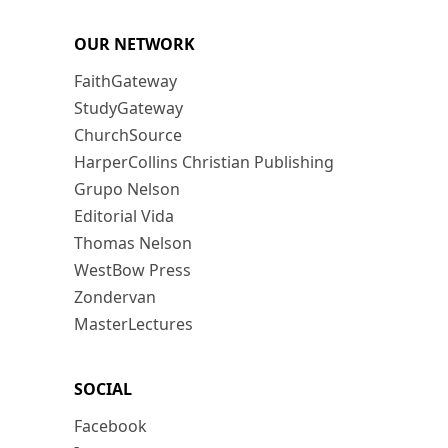
OUR NETWORK
FaithGateway
StudyGateway
ChurchSource
HarperCollins Christian Publishing
Grupo Nelson
Editorial Vida
Thomas Nelson
WestBow Press
Zondervan
MasterLectures
SOCIAL
Facebook