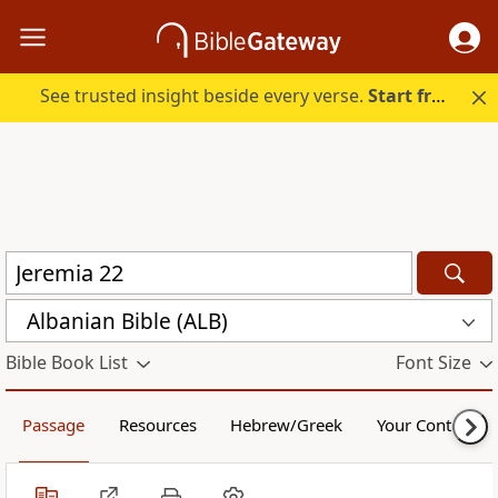
See trusted insight beside every verse.
Start free.
Albanian Bible (ALB)
Bible Book List
Font Size
Passage
Resources
Hebrew/Greek
Your Content