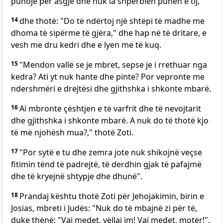
punojë për asgjë dhe nuk ia shpërblen punën e tij,
14
dhe thotë: "Do të ndërtoj një shtëpi të madhe me
dhoma të sipërme të gjëra," dhe hap në të dritare, e
vesh me dru kedri dhe e lyen me të kuq.
15
"Mendon vallë se je mbret, sepse je i rrethuar nga
kedra? Ati yt nuk hante dhe pinte? Por vepronte me
ndershmëri e drejtësi dhe gjithshka i shkonte mbarë.
16
Ai mbronte çështjen e të varfrit dhe të nevojtarit
dhe gjithshka i shkonte mbarë. A nuk do të thotë kjo
të më njohësh mua?," thotë Zoti.
17
"Por sytë e tu dhe zemra jote nuk shikojnë veçse
fitimin tënd të padrejtë, të derdhin gjak të pafajmë
dhe të kryejnë shtypje dhe dhunë".
18
Prandaj kështu thotë Zoti për Jehojakimin, birin e
Josias, mbreti i Judës: "Nuk do të mbajnë zi për të,
duke thënë: "Vaj medet, vëllai im! Vaj medet, motër!".