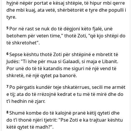
hyjnë nëpër portat e kësaj shtëpie, të hipur mbi qerre
dhe mbi kuaj, ata vetë, shërbëtorët e tyre dhe populli i
tyre.
5
Por në rast se nuk do të dëgjoni këto fjalë, unë
betohem për veten time," thotë Zoti, "që kjo shtëpi do
të shkretohet".
6
Sepse kështu thotë Zoti për shtëpinë e mbretit të
Judës: "Ti ishe për mua si Galaadi, si maja e Libanit.
Por unë do të të katandis me siguri në një vend të
shkretë, në një qytet pa banorë.
7
Po përgatis kundër teje shkatërrues, secili me armët
e tij; ata do të rrëzojnë kedrat e tu më të mirë dhe do
t’i hedhin në zjarr.
8
Shumë kombe do të kalojnë pranë këtij qyteti dhe
do t’i thonë njëri tjetrit: "Pse Zoti e ka trajtuar kështu
këtë qytet të madh?".