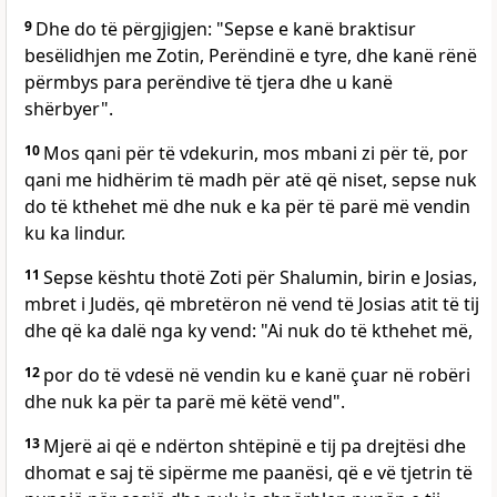
9
Dhe do të përgjigjen: "Sepse e kanë braktisur
besëlidhjen me Zotin, Perëndinë e tyre, dhe kanë rënë
përmbys para perëndive të tjera dhe u kanë
shërbyer".
10
Mos qani për të vdekurin, mos mbani zi për të, por
qani me hidhërim të madh për atë që niset, sepse nuk
do të kthehet më dhe nuk e ka për të parë më vendin
ku ka lindur.
11
Sepse kështu thotë Zoti për Shalumin, birin e Josias,
mbret i Judës, që mbretëron në vend të Josias atit të tij
dhe që ka dalë nga ky vend: "Ai nuk do të kthehet më,
12
por do të vdesë në vendin ku e kanë çuar në robëri
dhe nuk ka për ta parë më këtë vend".
13
Mjerë ai që e ndërton shtëpinë e tij pa drejtësi dhe
dhomat e saj të sipërme me paanësi, që e vë tjetrin të