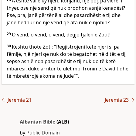
A është vallë ky njeri, Konjahu, një poç pa vlerë, i
thyer, ose një send që nuk prodhon asnjë kënaqësi?
Pse, pra, janë përzënë ai dhe pasardhësit e tij dhe
janë hedhur në një vend që ata nuk e njohin?
29
O vend, o vend, o vend, dëgjo fjalën e Zotit!
30
Kështu thotë Zoti: "Regjistrojeni këtë njeri si pa
fëmijë, një njeri që nuk do të begatohet në ditët e tij,
sepse asnjë nga pasardhësit e tij nuk do të ketë
mbarësi, duke arritur të ulet mbi fronin e Davidit dhe
të mbretërojë akoma në Judë"".
Jeremia 21
Jeremia 23
Albanian Bible
(ALB)
by
Public Domain