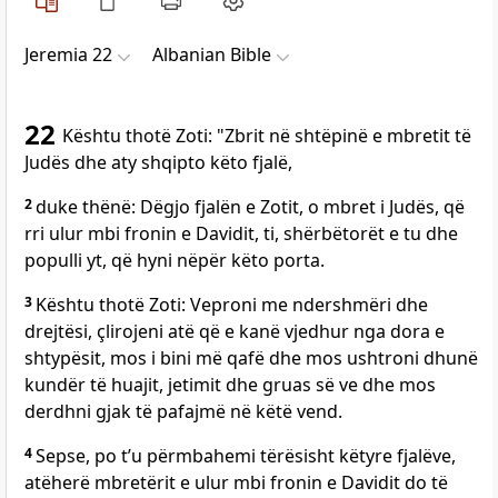
Jeremia 22
Albanian Bible
22
Kështu thotë Zoti: "Zbrit në shtëpinë e mbretit të
Judës dhe aty shqipto këto fjalë,
2
duke thënë: Dëgjo fjalën e Zotit, o mbret i Judës, që
rri ulur mbi fronin e Davidit, ti, shërbëtorët e tu dhe
populli yt, që hyni nëpër këto porta.
3
Kështu thotë Zoti: Veproni me ndershmëri dhe
drejtësi, çlirojeni atë që e kanë vjedhur nga dora e
shtypësit, mos i bini më qafë dhe mos ushtroni dhunë
kundër të huajit, jetimit dhe gruas së ve dhe mos
derdhni gjak të pafajmë në këtë vend.
4
Sepse, po t’u përmbahemi tërësisht këtyre fjalëve,
atëherë mbretërit e ulur mbi fronin e Davidit do të