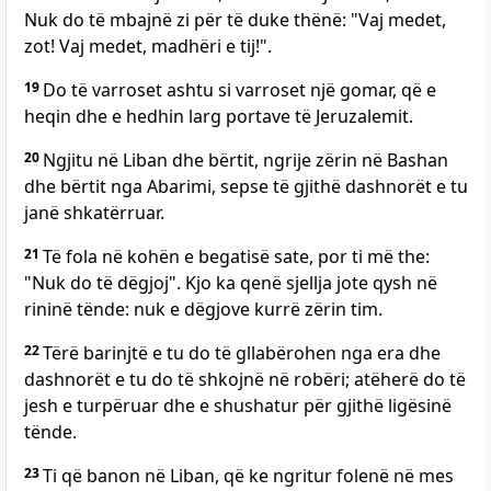
Nuk do të mbajnë zi për të duke thënë: "Vaj medet,
zot! Vaj medet, madhëri e tij!".
19
Do të varroset ashtu si varroset një gomar, që e
heqin dhe e hedhin larg portave të Jeruzalemit.
20
Ngjitu në Liban dhe bërtit, ngrije zërin në Bashan
dhe bërtit nga Abarimi, sepse të gjithë dashnorët e tu
janë shkatërruar.
21
Të fola në kohën e begatisë sate, por ti më the:
"Nuk do të dëgjoj". Kjo ka qenë sjellja jote qysh në
rininë tënde: nuk e dëgjove kurrë zërin tim.
22
Tërë barinjtë e tu do të gllabërohen nga era dhe
dashnorët e tu do të shkojnë në robëri; atëherë do të
jesh e turpëruar dhe e shushatur për gjithë ligësinë
tënde.
23
Ti që banon në Liban, që ke ngritur folenë në mes