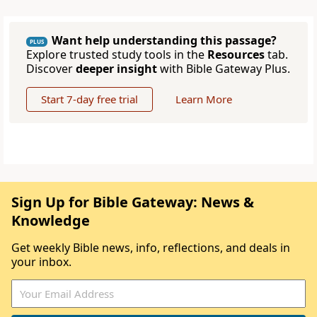
Want help understanding this passage?
PLUS
Explore trusted study tools in the
Resources
tab.
Discover
deeper insight
with Bible Gateway Plus.
Start 7-day free trial
Learn More
Sign Up for Bible Gateway: News &
Knowledge
Get weekly Bible news, info, reflections, and deals in
your inbox.