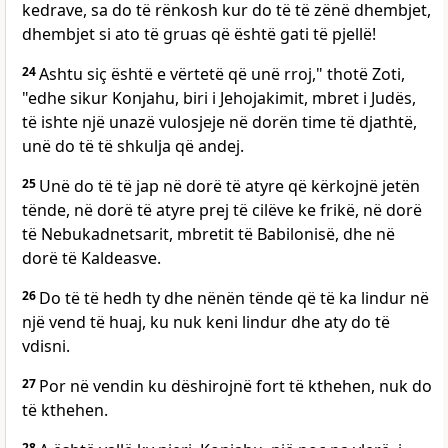
kedrave, sa do të rënkosh kur do të të zënë dhembjet,
dhembjet si ato të gruas që është gati të pjellë!
24
Ashtu siç është e vërtetë që unë rroj," thotë Zoti,
"edhe sikur Konjahu, biri i Jehojakimit, mbret i Judës,
të ishte një unazë vulosjeje në dorën time të djathtë,
unë do të të shkulja që andej.
25
Unë do të të jap në dorë të atyre që kërkojnë jetën
tënde, në dorë të atyre prej të cilëve ke frikë, në dorë
të Nebukadnetsarit, mbretit të Babilonisë, dhe në
dorë të Kaldeasve.
26
Do të të hedh ty dhe nënën tënde që të ka lindur në
një vend të huaj, ku nuk keni lindur dhe aty do të
vdisni.
27
Por në vendin ku dëshirojnë fort të kthehen, nuk do
të kthehen.
28