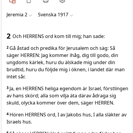
Jeremia 2
Svenska 1917
2
Och HERRENS ord kom till mig; han sade:
2
Gå åstad och predika för Jerusalem och säg: Så
säger HERREN: Jag kommer ihåg, dig till godo, din
ungdoms kärlek, huru du älskade mig under din
brudtid, huru du följde mig i öknen, i landet där man
intet sår.
3
Ja, en HERRENS heliga egendom är Israel, förstlingen
av hans skörd; alla som vilja äta därav ådraga sig
skuld, olycka kommer över dem, säger HERREN.
4
Hören HERRENS ord, I av Jakobs hus, I alla släkter av
Israels hus.
5