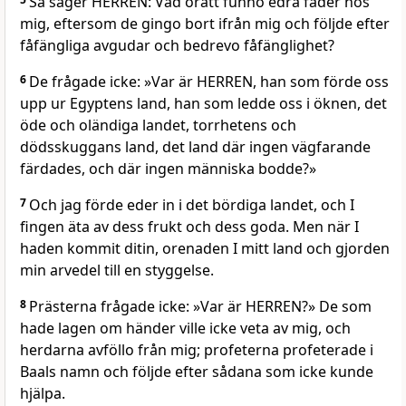
Så säger HERREN: Vad orätt funno edra fäder hos
mig, eftersom de gingo bort ifrån mig och följde efter
fåfängliga avgudar och bedrevo fåfänglighet?
6
De frågade icke: »Var är HERREN, han som förde oss
upp ur Egyptens land, han som ledde oss i öknen, det
öde och oländiga landet, torrhetens och
dödsskuggans land, det land där ingen vägfarande
färdades, och där ingen människa bodde?»
7
Och jag förde eder in i det bördiga landet, och I
fingen äta av dess frukt och dess goda. Men när I
haden kommit ditin, orenaden I mitt land och gjorden
min arvedel till en styggelse.
8
Prästerna frågade icke: »Var är HERREN?» De som
hade lagen om händer ville icke veta av mig, och
herdarna avföllo från mig; profeterna profeterade i
Baals namn och följde efter sådana som icke kunde
hjälpa.