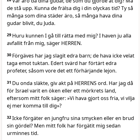
Var äro då dina gudar, de som du gjorde åt dig? Må
de stå upp. Kunna de frälsa dig i din olyckas tid? Ty så
många som dina städer äro, så många hava dina
gudar blivit, du Juda.
29
Huru kunnen I gå till rätta med mig? I haven ju alla
avfallit från mig, säger HERREN.
30
Förgäves har jag slagit edra barn; de hava icke velat
taga emot tuktan. Edert svärd har förtärt edra
profeter, såsom vore det ett förhärjande lejon.
31
Du onda släkte, giv akt på HERRENS ord. Har jag då
för Israel varit en öken eller ett mörkrets land,
eftersom mitt folk säger: »Vi hava gjort oss fria, vi vilja
ej mer komma till dig»?
32
Icke förgäter en jungfru sina smycken eller en brud
sin gördel? Men mitt folk har förgätit mig sedan
urminnes tid.