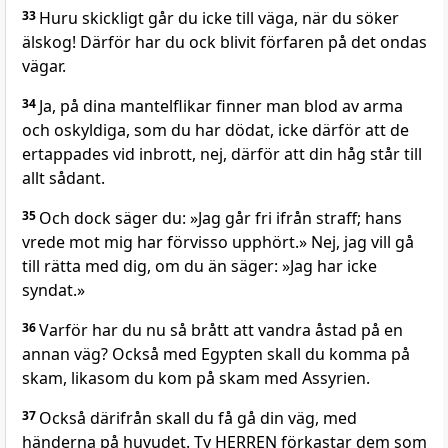
33
Huru skickligt går du icke till väga, när du söker
älskog! Därför har du ock blivit förfaren på det ondas
vägar.
34
Ja, på dina mantelflikar finner man blod av arma
och oskyldiga, som du har dödat, icke därför att de
ertappades vid inbrott, nej, därför att din håg står till
allt sådant.
35
Och dock säger du: »Jag går fri ifrån straff; hans
vrede mot mig har förvisso upphört.» Nej, jag vill gå
till rätta med dig, om du än säger: »Jag har icke
syndat.»
36
Varför har du nu så brått att vandra åstad på en
annan väg? Också med Egypten skall du komma på
skam, likasom du kom på skam med Assyrien.
37
Också därifrån skall du få gå din väg, med
händerna på huvudet. Ty HERREN förkastar dem som