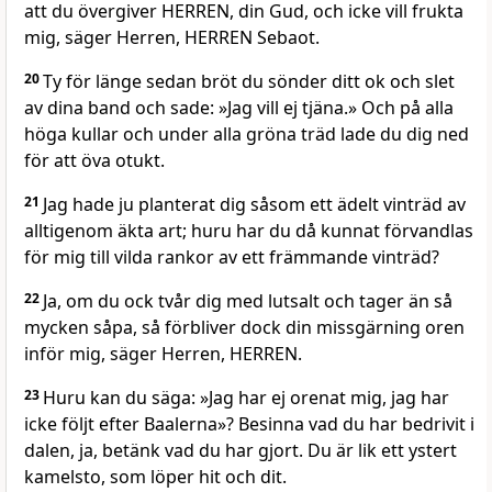
att du övergiver HERREN, din Gud, och icke vill frukta
mig, säger Herren, HERREN Sebaot.
20
Ty för länge sedan bröt du sönder ditt ok och slet
av dina band och sade: »Jag vill ej tjäna.» Och på alla
höga kullar och under alla gröna träd lade du dig ned
för att öva otukt.
21
Jag hade ju planterat dig såsom ett ädelt vinträd av
alltigenom äkta art; huru har du då kunnat förvandlas
för mig till vilda rankor av ett främmande vinträd?
22
Ja, om du ock tvår dig med lutsalt och tager än så
mycken såpa, så förbliver dock din missgärning oren
inför mig, säger Herren, HERREN.
23
Huru kan du säga: »Jag har ej orenat mig, jag har
icke följt efter Baalerna»? Besinna vad du har bedrivit i
dalen, ja, betänk vad du har gjort. Du är lik ett ystert
kamelsto, som löper hit och dit.