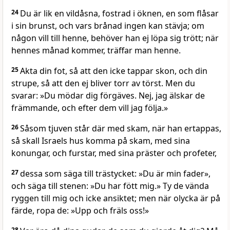
24
Du är lik en vildåsna, fostrad i öknen, en som flåsar
i sin brunst, och vars brånad ingen kan stävja; om
någon vill till henne, behöver han ej löpa sig trött; när
hennes månad kommer, träffar man henne.
25
Akta din fot, så att den icke tappar skon, och din
strupe, så att den ej bliver torr av törst. Men du
svarar: »Du mödar dig förgäves. Nej, jag älskar de
främmande, och efter dem vill jag följa.»
26
Såsom tjuven står där med skam, när han ertappas,
så skall Israels hus komma på skam, med sina
konungar, och furstar, med sina präster och profeter,
27
dessa som säga till trästycket: »Du är min fader»,
och säga till stenen: »Du har fött mig.» Ty de vända
ryggen till mig och icke ansiktet; men när olycka är på
färde, ropa de: »Upp och fräls oss!»
28