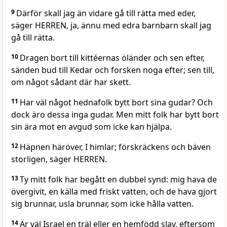
9
Därför skall jag än vidare gå till rätta med eder,
säger HERREN, ja, ännu med edra barnbarn skall jag
gå till rätta.
10
Dragen bort till kittéernas öländer och sen efter,
sänden bud till Kedar och forsken noga efter; sen till,
om något sådant där har skett.
11
Har väl något hednafolk bytt bort sina gudar? Och
dock äro dessa inga gudar. Men mitt folk har bytt bort
sin ära mot en avgud som icke kan hjälpa.
12
Häpnen häröver, I himlar; förskräckens och bäven
storligen, säger HERREN.
13
Ty mitt folk har begått en dubbel synd: mig hava de
övergivit, en källa med friskt vatten, och de hava gjort
sig brunnar, usla brunnar, som icke hålla vatten.
14
Är väl Israel en träl eller en hemfödd slav, eftersom