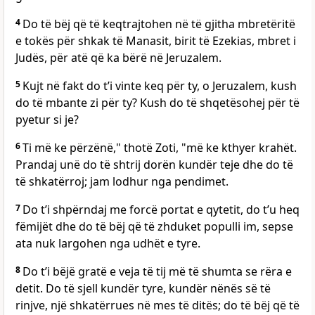
4
Do të bëj që të keqtrajtohen në të gjitha mbretëritë
e tokës për shkak të Manasit, birit të Ezekias, mbret i
Judës, për atë që ka bërë në Jeruzalem.
5
Kujt në fakt do t’i vinte keq për ty, o Jeruzalem, kush
do të mbante zi për ty? Kush do të shqetësohej për të
pyetur si je?
6
Ti më ke përzënë," thotë Zoti, "më ke kthyer krahët.
Prandaj unë do të shtrij dorën kundër teje dhe do të
të shkatërroj; jam lodhur nga pendimet.
7
Do t’i shpërndaj me forcë portat e qytetit, do t’u heq
fëmijët dhe do të bëj që të zhduket populli im, sepse
ata nuk largohen nga udhët e tyre.
8
Do t’i bëjë gratë e veja të tij më të shumta se rëra e
detit. Do të sjell kundër tyre, kundër nënës së të
rinjve, një shkatërrues në mes të ditës; do të bëj që të