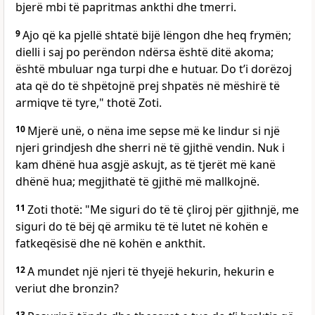
bjerë mbi të papritmas ankthi dhe tmerri.
9
Ajo që ka pjellë shtatë bijë lëngon dhe heq frymën;
dielli i saj po perëndon ndërsa është ditë akoma;
është mbuluar nga turpi dhe e hutuar. Do t’i dorëzoj
ata që do të shpëtojnë prej shpatës në mëshirë të
armiqve të tyre," thotë Zoti.
10
Mjerë unë, o nëna ime sepse më ke lindur si një
njeri grindjesh dhe sherri në të gjithë vendin. Nuk i
kam dhënë hua asgjë askujt, as të tjerët më kanë
dhënë hua; megjithatë të gjithë më mallkojnë.
11
Zoti thotë: "Me siguri do të të çliroj për gjithnjë, me
siguri do të bëj që armiku të të lutet në kohën e
fatkeqësisë dhe në kohën e ankthit.
12
A mundet një njeri të thyejë hekurin, hekurin e
veriut dhe bronzin?
13