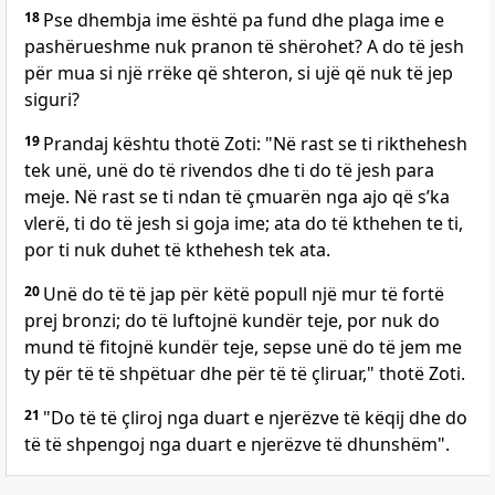
18
Pse dhembja ime është pa fund dhe plaga ime e
pashërueshme nuk pranon të shërohet? A do të jesh
për mua si një rrëke që shteron, si ujë që nuk të jep
siguri?
19
Prandaj kështu thotë Zoti: "Në rast se ti rikthehesh
tek unë, unë do të rivendos dhe ti do të jesh para
meje. Në rast se ti ndan të çmuarën nga ajo që s’ka
vlerë, ti do të jesh si goja ime; ata do të kthehen te ti,
por ti nuk duhet të kthehesh tek ata.
20
Unë do të të jap për këtë popull një mur të fortë
prej bronzi; do të luftojnë kundër teje, por nuk do
mund të fitojnë kundër teje, sepse unë do të jem me
ty për të të shpëtuar dhe për të të çliruar," thotë Zoti.
21
"Do të të çliroj nga duart e njerëzve të këqij dhe do
të të shpengoj nga duart e njerëzve të dhunshëm".