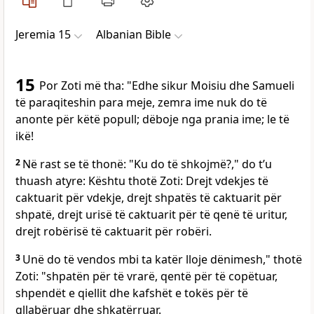
Jeremia 15
Albanian Bible
15
Por Zoti më tha: "Edhe sikur Moisiu dhe Samueli
të paraqiteshin para meje, zemra ime nuk do të
anonte për këtë popull; dëboje nga prania ime; le të
ikë!
2
Në rast se të thonë: "Ku do të shkojmë?," do t’u
thuash atyre: Kështu thotë Zoti: Drejt vdekjes të
caktuarit për vdekje, drejt shpatës të caktuarit për
shpatë, drejt urisë të caktuarit për të qenë të uritur,
drejt robërisë të caktuarit për robëri.
3
Unë do të vendos mbi ta katër lloje dënimesh," thotë
Zoti: "shpatën për të vrarë, qentë për të copëtuar,
shpendët e qiellit dhe kafshët e tokës për të
gllabëruar dhe shkatërruar.