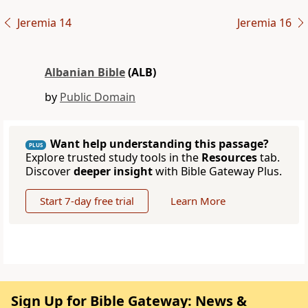
Jeremia 14
Jeremia 16
Albanian Bible
(ALB)
by
Public Domain
Want help understanding this passage?
PLUS
Explore trusted study tools in the
Resources
tab.
Discover
deeper insight
with Bible Gateway Plus.
Start 7-day free trial
Learn More
Sign Up for Bible Gateway: News &