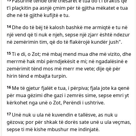
Pasurinë tënde dhe thesaret e tua do t’i braktis që
t’i plaçkitin pa asnjë çmim për të gjitha mëkatet e tua
dhe në të gjithë kufijtë e tu.
14
Dhe do të bëj të kalosh bashkë me armiqtë e tu në
një vend që ti nuk e njeh, sepse një zjarr është ndezur
në zemërimin tim, që do të flakërojë kundër jush".
15
Ti e di, o Zot; më mbaj mend mua dhe më vizito, dhe
merrmë hak mbi përndjekësit e mi; në ngadalësinë e
zemërimit tënd mos më merr me vete; dije që për
hirin tënd e mbajta turpin.
16
Me të gjetur fjalët e tua, i përpiva; fjala jote ka qenë
për mua gëzimi dhe gazi i zemrës sime, sepse emri yt
kërkohet nga unë o Zot, Perëndi i ushtrive.
17
Unë nuk u ula në kuvendin e tallësve, as nuk u
gëzova; por për shkak të dorës sate unë u ula veçmas,
sepse ti më kishe mbushur me indinjatë.