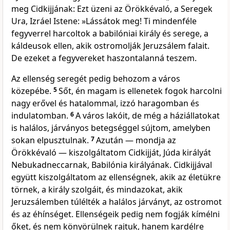
meg Cidkijjának: Ezt üzeni az Örökkévaló, a Seregek
Ura, Izráel Istene: »Lássátok meg! Ti mindenféle
fegyverrel harcoltok a babilóniai király és serege, a
káldeusok ellen, akik ostromolják Jeruzsálem falait.
De ezeket a fegyvereket haszontalanná teszem.
Az ellenség seregét pedig behozom a város
közepébe.
5
Sőt, én magam is ellenetek fogok harcolni
nagy erővel és hatalommal, izzó haragomban és
indulatomban.
6
A város lakóit, de még a háziállatokat
is halálos, járványos betegséggel sújtom, amelyben
sokan elpusztulnak.
7
Azután — mondja az
Örökkévaló — kiszolgáltatom Cidkijját, Júda királyát
Nebukadneccarnak, Babilónia királyának. Cidkijjával
együtt kiszolgáltatom az ellenségnek, akik az életükre
törnek, a király szolgáit, és mindazokat, akik
Jeruzsálemben túlélték a halálos járványt, az ostromot
és az éhínséget. Ellenségeik pedig nem fogják kímélni
őket, és nem könyörülnek rajtuk, hanem kardélre