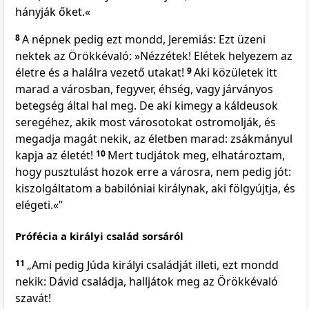
hányják őket.«
8
A népnek pedig ezt mondd, Jeremiás: Ezt üzeni
nektek az Örökkévaló: »Nézzétek! Elétek helyezem az
életre és a halálra vezető utakat!
9
Aki közületek itt
marad a városban, fegyver, éhség, vagy járványos
betegség által hal meg. De aki kimegy a káldeusok
seregéhez, akik most városotokat ostromolják, és
megadja magát nekik, az életben marad: zsákmányul
kapja az életét!
10
Mert tudjátok meg, elhatároztam,
hogy pusztulást hozok erre a városra, nem pedig jót:
kiszolgáltatom a babilóniai királynak, aki fölgyújtja, és
elégeti.«”
Prófécia a királyi család sorsáról
11
„Ami pedig Júda királyi családját illeti, ezt mondd
nekik: Dávid családja, halljátok meg az Örökkévaló
szavát!