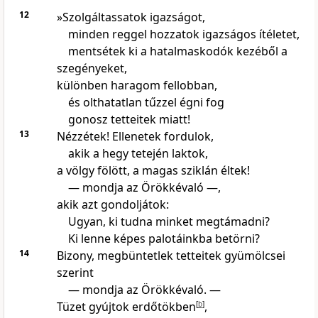
12
»Szolgáltassatok igazságot,
minden reggel hozzatok igazságos ítéletet,
mentsétek ki a hatalmaskodók kezéből a
szegényeket,
különben haragom fellobban,
és olthatatlan tűzzel égni fog
gonosz tetteitek miatt!
13
Nézzétek! Ellenetek fordulok,
akik a hegy tetején laktok,
a völgy fölött, a magas sziklán éltek!
— mondja az Örökkévaló —,
akik azt gondoljátok:
Ugyan, ki tudna minket megtámadni?
Ki lenne képes palotáinkba betörni?
14
Bizony, megbüntetlek tetteitek gyümölcsei
szerint
— mondja az Örökkévaló. —
Tüzet gyújtok erdőtökben
[
b
]
,