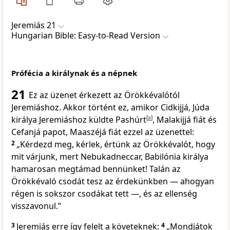
Jeremiás 21
Hungarian Bible: Easy-to-Read Version
Prófécia a királynak és a népnek
21
Ez az üzenet érkezett az Örökkévalótól
Jeremiáshoz. Akkor történt ez, amikor Cidkijjá, Júda
királya Jeremiáshoz küldte Pashúrt
[
a
]
, Malakijjá fiát és
Cefanjá papot, Maaszéjá fiát ezzel az üzenettel:
2
„Kérdezd meg, kérlek, értünk az Örökkévalót, hogy
mit várjunk, mert Nebukadneccar, Babilónia királya
hamarosan megtámad bennünket! Talán az
Örökkévaló csodát tesz az érdekünkben — ahogyan
régen is sokszor csodákat tett —, és az ellenség
visszavonul.”
3
Jeremiás erre így felelt a követeknek:
4
„Mondjátok