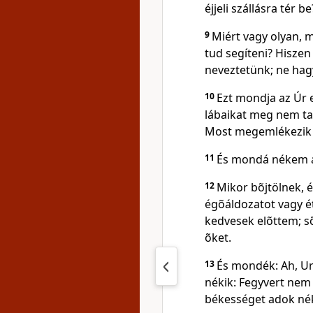
éjjeli szállásra tér be
9
Miért vagy olyan, m
tud segíteni? Hiszen
neveztetünk; ne hagy
10
Ezt mondja az Úr 
lábaikat meg nem tar
Most megemlékezik a
11
És mondá nékem az
12
Mikor bõjtölnek, 
égõáldozatot vagy é
kedvesek elõttem; sõ
õket.
13
És mondék: Ah, Ur
nékik: Fegyvert nem 
békességet adok nék