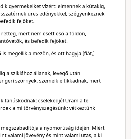
ldik gyermekeiket vízért: elmennek a kútakig,
 visszatérnek üres edényekkel; szégyenkeznek
efedik fejöket.
y retteg, mert nem esett esõ a földön,
ntóvetõk, és befedik fejöket.
is megellik a mezõn, és ott hagyja [fiát,]
g a sziklához állanak, levegõ után
engeri szörnyek, szemeik eltikkadnak, mert
k tanúskodnak: cselekedjél Uram a te
rdek a mi törvényszegésünk; vétkeztünk
 megszabadítója a nyomorúság idején! Miért
int valami jövevény és mint valami utas, a ki