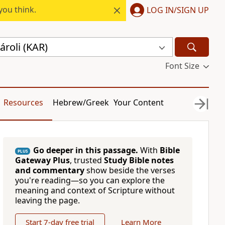
you think.
LOG IN/SIGN UP
roli (KAR)
Font Size
Resources
Hebrew/Greek
Your Content
Go deeper in this passage.
With
Bible
PLUS
Gateway Plus
, trusted
Study Bible notes
and commentary
show beside the verses
you're reading—so you can explore the
meaning and context of Scripture without
leaving the page.
Start 7-day free trial
Learn More