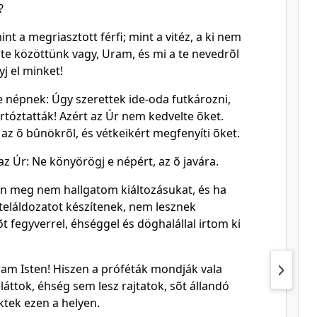
?
int a megriasztott férfi; mint a vitéz, a ki nem
 te közöttünk vagy, Uram, és mi a te nevedrõl
j el minket!
e népnek: Úgy szerettek ide-oda futkározni,
tóztatták! Azért az Úr nem kedvelte õket.
z õ bûnökrõl, és vétkeikért megfenyíti õket.
 Úr: Ne könyörögj e népért, az õ javára.
én meg nem hallgatom kiáltozásukat, és ha
teláldozatot készítenek, nem lesznek
t fegyverrel, éhséggel és döghalállal irtom ki
am Isten! Hiszen a próféták mondják vala
láttok, éhség sem lesz rajtatok, sõt állandó
tek ezen a helyen.