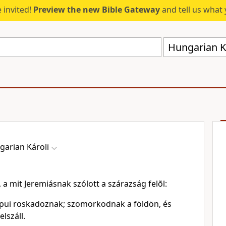
 invited!
Preview the new Bible Gateway
and tell us what 
Hungarian Ká
garian Károli
a mit Jeremiásnak szólott a szárazság felõl:
apui roskadoznak; szomorkodnak a földön, és
elszáll.