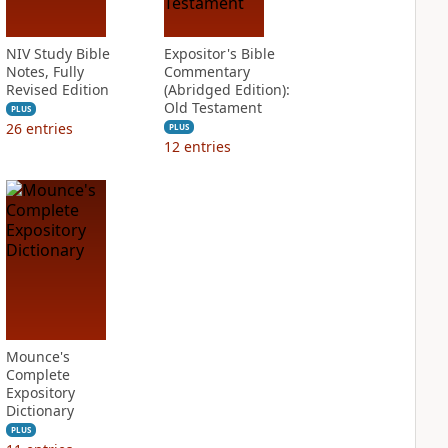
NIV Study Bible
Expositor's Bible
Notes, Fully
Commentary
Revised Edition
(Abridged Edition):
Old Testament
PLUS
26
entries
PLUS
12
entries
Mounce's
Complete
Expository
Dictionary
PLUS