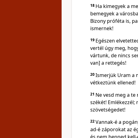
18
Ha kimegyek a mez
bemegyek a városba,
Bizony próféta is, p
ismernek!
19
Egészen elvetetted
vertél úgy meg, ho
vártunk, de nincs sem
van] a rettegés!
20
Ismerjük Uram a m
vétkeztünk ellened!
21
Ne vesd meg a te 
székét! Emlékezzél; 
szövetségedet!
22
Vannak-é a pogány
ad-é záporokat az é
és nem benned kell-