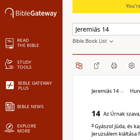
You're
READ
Bible Book List
THE BIBLE
STUDY
TOOLS
BIBLE GATEWAY
PLUS
Jeremiás 14
Hun
BIBLE NEWS
14
Az Úrnak szava, 
2
Gyászol Júda, és k
EXPLORE
MORE
Jeruzsálem kiáltása f