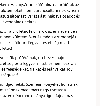
ékem: Hazugságot prófétálnak a próféták az
üldtem õket, nem parancsoltam nékik, nem
hazug látomást, varázslást, hiábavalóságot és
t jövendölnek néktek.
z Úr a próféták felõl, a kik az én nevemben
 én nem küldtem õket és mégis azt mondják:
 lesz e földön: Fegyver és éhség miatt
óféták!
lynek õk prófétálnak, ott hever majd
z éhség és a fegyver miatt, és nem lesz, a ki
és feleségeiket, fiaikat és leányaikat; így
szságukat!
mondjad nékik: Szemeim könyeket hullatnak
 nem szünnek meg; mert nagy rontással
z, az én népemnek leánya, igen fájdalmas