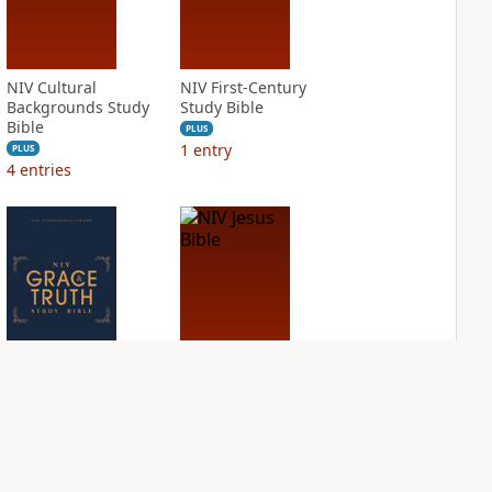
NIV Cultural
NIV First-Century
Backgrounds Study
Study Bible
Bible
PLUS
1
entry
PLUS
4
entries
NIV Grace and
NIV Jesus Bible
Truth Study Bible
PLUS
2
entries
PLUS
4
entries