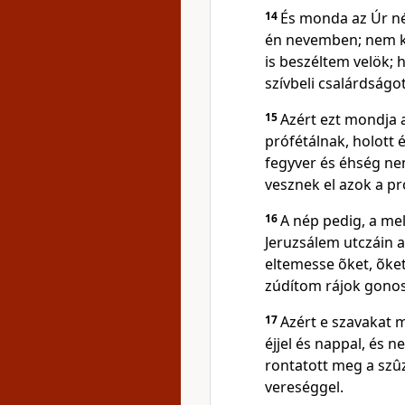
14
És monda az Úr n
én nevemben; nem k
is beszéltem velök; 
szívbeli csalárdságo
15
Azért ezt mondja a
prófétálnak, holott
fegyver és éhség nem
vesznek el azok a pr
16
A nép pedig, a me
Jeruzsálem utczáin a
eltemesse õket, õket 
zúdítom rájok gono
17
Azért e szavakat 
éjjel és nappal, és
rontatott meg a szû
vereséggel.