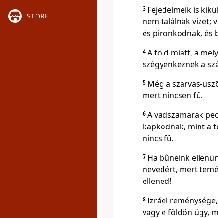
3
Fejedelmeik is kikü
STORE
nem találnak vizet;
és pironkodnak, és b
4
A föld miatt, a mel
szégyenkeznek a szá
5
Még a szarvas-üszõ 
mert nincsen fû.
6
A vadszamarak pedi
kapkodnak, mint a t
nincs fû.
7
Ha bûneink ellenün
nevedért, mert temé
ellened!
8
Izráel reménysége,
vagy e földön úgy, m