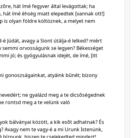
õre, hát ímé fegyver által levágottak; ha
 hát ímé éhség miatt elepedtek [vannak ott!]
ap is olyan földre költöznek, a melyet nem
-é Júdát, avagy a Siont útálja-é lelked? miért
gy semmi orvosságunk se legyen? Békességet
mi jó; és gyógyulásnak idejét, de ímé, [itt
i gonoszságainkat, atyáink bûnét; bizony
nevedért; ne gyalázd meg a te dicsõségednek
ne rontsd meg a te velünk való
ok bálványai között, a kik esõt adhatnak? És
g? Avagy nem te vagy-é a mi Urunk Istenünk,
é bíznunk, hiszen te cselekedted mindezt!