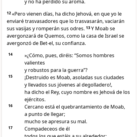
y no ha perdido su aroma.
12
«Pero vienen días, ha dicho Jehová, en que yo le
enviaré trasvasadores que lo trasvasarán, vaciarán
sus vasijas y romperán sus odres.
13
Y Moab se
avergonzará de Quemos, como la casa de Israel se
avergonzó de Bet-el, su confianza.
14
»¿Cómo, pues, diréis: “Somos hombres
valientes
y robustos para la guerra”?
15
¡Destruido es Moab, asoladas sus ciudades
y llevados sus jóvenes al degolladero!,
ha dicho el Rey, cuyo nombre es Jehová de los
ejércitos.
16
Cercano está el quebrantamiento de Moab,
a punto de llegar;
mucho se apresura su mal.
17
Compadeceos de él
todos los que estáis a su alrededor;