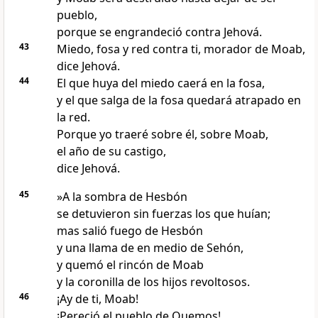
pueblo,
porque se engrandeció contra Jehová.
43
Miedo, fosa y red contra ti, morador de Moab,
dice Jehová.
44
El que huya del miedo caerá en la fosa,
y el que salga de la fosa quedará atrapado en
la red.
Porque yo traeré sobre él, sobre Moab,
el año de su castigo,
dice Jehová.
45
»A la sombra de Hesbón
se detuvieron sin fuerzas los que huían;
mas salió fuego de Hesbón
y una llama de en medio de Sehón,
y quemó el rincón de Moab
y la coronilla de los hijos revoltosos.
46
¡Ay de ti, Moab!
¡Pereció el pueblo de Quemos!,