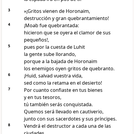
3
»¡Gritos vienen de Horonaim,
destrucción y gran quebrantamiento!
4
¡Moab fue quebrantada:
hicieron que se oyera el clamor de sus
pequeños!,
5
pues por la cuesta de Luhit
la gente sube llorando,
porque a la bajada de Horonaim
los enemigos oyen gritos de quebranto.
6
¡Huid, salvad vuestra vida,
sed como la retama en el desierto!
7
Por cuanto confiaste en tus bienes
y en tus tesoros,
tú también serás conquistada.
Quemos será llevado en cautiverio,
junto con sus sacerdotes y sus príncipes.
8
Vendrá el destructor a cada una de las
ciudades,