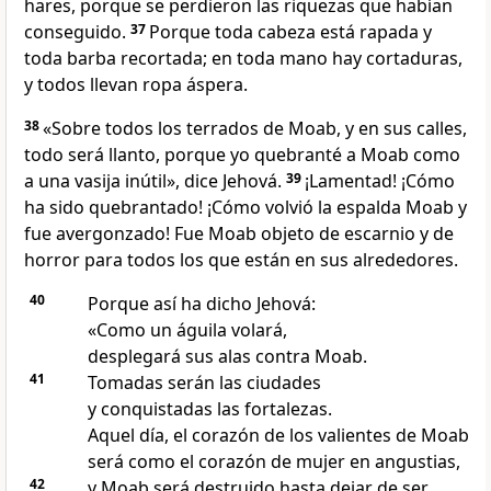
hares, porque se perdieron las riquezas que habían
conseguido.
37
Porque toda cabeza está rapada y
toda barba recortada; en toda mano hay cortaduras,
y todos llevan ropa áspera.
38
«Sobre todos los terrados de Moab, y en sus calles,
todo será llanto, porque yo quebranté a Moab como
a una vasija inútil», dice Jehová.
39
¡Lamentad! ¡Cómo
ha sido quebrantado! ¡Cómo volvió la espalda Moab y
fue avergonzado! Fue Moab objeto de escarnio y de
horror para todos los que están en sus alrededores.
40
Porque así ha dicho Jehová:
«Como un águila volará,
desplegará sus alas contra Moab.
41
Tomadas serán las ciudades
y conquistadas las fortalezas.
Aquel día, el corazón de los valientes de Moab
será como el corazón de mujer en angustias,
42
y Moab será destruido hasta dejar de ser