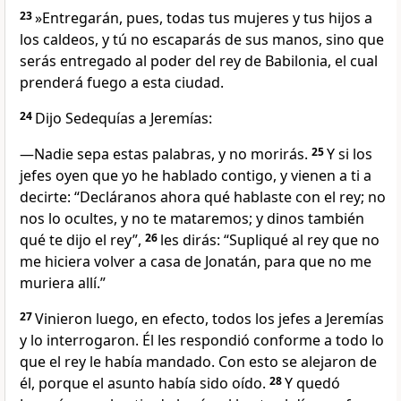
23
»Entregarán, pues, todas tus mujeres y tus hijos a
los caldeos, y tú no escaparás de sus manos, sino que
serás entregado al poder del rey de Babilonia, el cual
prenderá fuego a esta ciudad.
24
Dijo Sedequías a Jeremías:
—Nadie sepa estas palabras, y no morirás.
25
Y si los
jefes oyen que yo he hablado contigo, y vienen a ti a
decirte: “Decláranos ahora qué hablaste con el rey; no
nos lo ocultes, y no te mataremos; y dinos también
qué te dijo el rey”,
26
les dirás: “Supliqué al rey que no
me hiciera volver a casa de Jonatán, para que no me
muriera allí.”
27
Vinieron luego, en efecto, todos los jefes a Jeremías
y lo interrogaron. Él les respondió conforme a todo lo
que el rey le había mandado. Con esto se alejaron de
él, porque el asunto había sido oído.
28
Y quedó