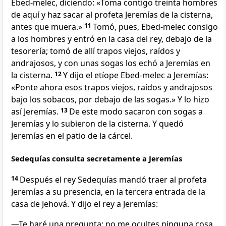
Ebed-melec, diciendo: «Toma contigo treinta hombres
de aquí y haz sacar al profeta Jeremías de la cisterna,
antes que muera.»
11
Tomó, pues, Ebed-melec consigo
a los hombres y entró en la casa del rey, debajo de la
tesorería; tomó de allí trapos viejos, raídos y
andrajosos, y con unas sogas los echó a Jeremías en
la cisterna.
12
Y dijo el etíope Ebed-melec a Jeremías:
«Ponte ahora esos trapos viejos, raídos y andrajosos
bajo los sobacos, por debajo de las sogas.» Y lo hizo
así Jeremías.
13
De este modo sacaron con sogas a
Jeremías y lo subieron de la cisterna. Y quedó
Jeremías en el patio de la cárcel.
Sedequías consulta secretamente a Jeremías
14
Después el rey Sedequías mandó traer al profeta
Jeremías a su presencia, en la tercera entrada de la
casa de Jehová. Y dijo el rey a Jeremías:
—Te haré una pregunta; no me ocultes ninguna cosa.