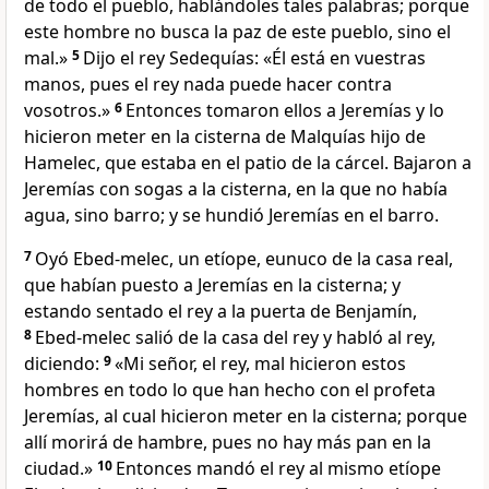
de todo el pueblo, hablándoles tales palabras; porque
este hombre no busca la paz de este pueblo, sino el
mal.»
5
Dijo el rey Sedequías: «Él está en vuestras
manos, pues el rey nada puede hacer contra
vosotros.»
6
Entonces tomaron ellos a Jeremías y lo
hicieron meter en la cisterna de Malquías hijo de
Hamelec, que estaba en el patio de la cárcel. Bajaron a
Jeremías con sogas a la cisterna, en la que no había
agua, sino barro; y se hundió Jeremías en el barro.
7
Oyó Ebed-melec, un etíope, eunuco de la casa real,
que habían puesto a Jeremías en la cisterna; y
estando sentado el rey a la puerta de Benjamín,
8
Ebed-melec salió de la casa del rey y habló al rey,
diciendo:
9
«Mi señor, el rey, mal hicieron estos
hombres en todo lo que han hecho con el profeta
Jeremías, al cual hicieron meter en la cisterna; porque
allí morirá de hambre, pues no hay más pan en la
ciudad.»
10
Entonces mandó el rey al mismo etíope