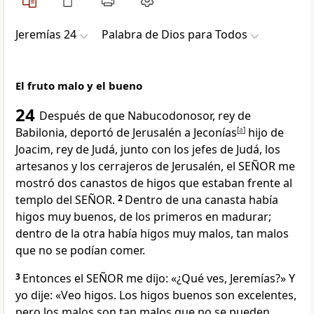
Jeremías 24
Palabra de Dios para Todos
El fruto malo y el bueno
24
Después de que Nabucodonosor, rey de
Babilonia, deportó de Jerusalén a Jeconías
[
a
]
hijo de
Joacim, rey de Judá, junto con los jefes de Judá, los
artesanos y los cerrajeros de Jerusalén, el SEÑOR me
mostró dos canastos de higos que estaban frente al
templo del SEÑOR.
2
Dentro de una canasta había
higos muy buenos, de los primeros en madurar;
dentro de la otra había higos muy malos, tan malos
que no se podían comer.
3
Entonces el SEÑOR me dijo: «¿Qué ves, Jeremías?» Y
yo dije: «Veo higos. Los higos buenos son excelentes,
pero los malos son tan malos que no se pueden