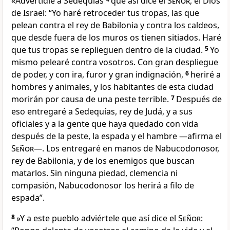
«Advertidle a Sedequías
que así dice el
Señor
, el Dios
de Israel: “Yo haré retroceder tus tropas, las que
pelean contra el rey de Babilonia y contra los caldeos,
que desde fuera de los muros os tienen sitiados. Haré
que tus tropas se replieguen dentro de la ciudad.
5
Yo
mismo pelearé contra vosotros. Con gran despliegue
de poder, y con ira, furor y gran indignación,
6
heriré a
hombres y animales, y los habitantes de esta ciudad
morirán por causa de una peste terrible.
7
Después de
eso entregaré a Sedequías, rey de Judá, y a sus
oficiales y a la gente que haya quedado con vida
después de la peste, la espada y el hambre —afirma el
Señor
—. Los entregaré en manos de Nabucodonosor,
rey de Babilonia, y de los enemigos que buscan
matarlos. Sin ninguna piedad, clemencia ni
compasión, Nabucodonosor los herirá a filo de
espada”.
8
»Y a este pueblo adviértele que así dice el
Señor
: