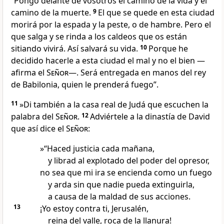
“Pongo delante de vosotros el camino de la vida y el
camino de la muerte.
9
El que se quede en esta ciudad
morirá por la espada y la peste, o de hambre. Pero el
que salga y se rinda a los caldeos que os están
sitiando vivirá. Así salvará su vida.
10
Porque he
decidido hacerle a esta ciudad el mal y no el bien —
afirma el
Señor
—. Será entregada en manos del rey
de Babilonia, quien le prenderá fuego”.
11
»Di también a la casa real de Judá que escuchen la
palabra del
Señor
.
12
Adviértele a la dinastía de David
que así dice el
Señor
:
»“Haced justicia cada mañana,
y librad al explotado del poder del opresor,
no sea que mi ira se encienda como un fuego
y arda sin que nadie pueda extinguirla,
a causa de la maldad de sus acciones.
13
¡Yo estoy contra ti, Jerusalén,
reina del valle, roca de la llanura!