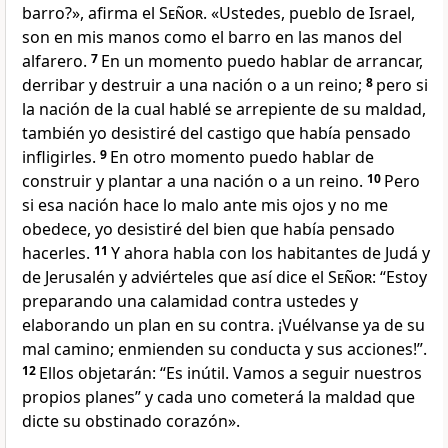
barro?», afirma el
Señor
. «Ustedes, pueblo de Israel,
son en mis manos como el barro en las manos del
alfarero.
7
En un momento puedo hablar de arrancar,
derribar y destruir a una nación o a un reino;
8
pero si
la nación de la cual hablé se arrepiente de su maldad,
también yo desistiré del castigo que había pensado
infligirles.
9
En otro momento puedo hablar de
construir y plantar a una nación o a un reino.
10
Pero
si esa nación hace lo malo ante mis ojos y no me
obedece, yo desistiré del bien que había pensado
hacerles.
11
Y ahora habla con los habitantes de Judá y
de Jerusalén y adviérteles que así dice el
Señor
: “Estoy
preparando una calamidad contra ustedes y
elaborando un plan en su contra. ¡Vuélvanse ya de su
mal camino; enmienden su conducta y sus acciones!”.
12
Ellos objetarán: “Es inútil. Vamos a seguir nuestros
propios planes” y cada uno cometerá la maldad que
dicte su obstinado corazón».