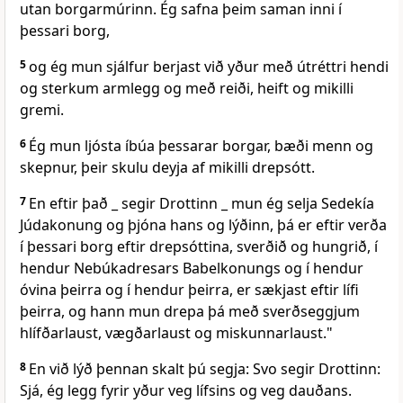
utan borgarmúrinn. Ég safna þeim saman inni í
þessari borg,
5
og ég mun sjálfur berjast við yður með útréttri hendi
og sterkum armlegg og með reiði, heift og mikilli
gremi.
6
Ég mun ljósta íbúa þessarar borgar, bæði menn og
skepnur, þeir skulu deyja af mikilli drepsótt.
7
En eftir það _ segir Drottinn _ mun ég selja Sedekía
Júdakonung og þjóna hans og lýðinn, þá er eftir verða
í þessari borg eftir drepsóttina, sverðið og hungrið, í
hendur Nebúkadresars Babelkonungs og í hendur
óvina þeirra og í hendur þeirra, er sækjast eftir lífi
þeirra, og hann mun drepa þá með sverðseggjum
hlífðarlaust, vægðarlaust og miskunnarlaust."
8
En við lýð þennan skalt þú segja: Svo segir Drottinn:
Sjá, ég legg fyrir yður veg lífsins og veg dauðans.