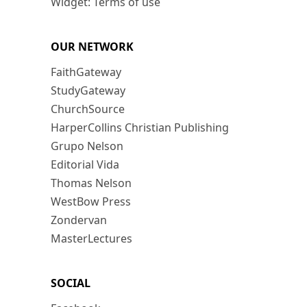
Widget: Terms of use
OUR NETWORK
FaithGateway
StudyGateway
ChurchSource
HarperCollins Christian Publishing
Grupo Nelson
Editorial Vida
Thomas Nelson
WestBow Press
Zondervan
MasterLectures
SOCIAL