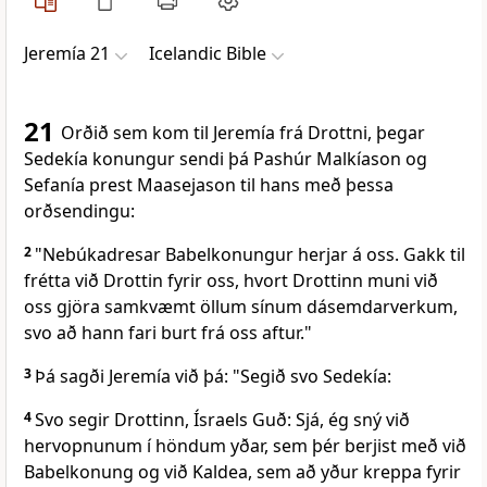
Jeremía 21
Icelandic Bible
21
Orðið sem kom til Jeremía frá Drottni, þegar
Sedekía konungur sendi þá Pashúr Malkíason og
Sefanía prest Maasejason til hans með þessa
orðsendingu:
2
"Nebúkadresar Babelkonungur herjar á oss. Gakk til
frétta við Drottin fyrir oss, hvort Drottinn muni við
oss gjöra samkvæmt öllum sínum dásemdarverkum,
svo að hann fari burt frá oss aftur."
3
Þá sagði Jeremía við þá: "Segið svo Sedekía:
4
Svo segir Drottinn, Ísraels Guð: Sjá, ég sný við
hervopnunum í höndum yðar, sem þér berjist með við
Babelkonung og við Kaldea, sem að yður kreppa fyrir