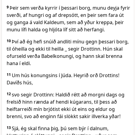
9
Þeir sem verða kyrrir í þessari borg, munu deyja fyrir
sverði, af hungri og af drepsótt, en þeir sem fara út
og ganga á vald Kaldeum, sem að yður kreppa, þeir
munu lífi halda og hljóta líf sitt að herfangi.
10
Því að ég hefi snúið andliti mínu gegn þessari borg,
til óheilla og ekki til heilla _ segir Drottinn. Hún skal
ofurseld verða Babelkonungi, og hann skal brenna
hana í eldi.
11
Um hús konungsins í Júda. Heyrið orð Drottins!
Davíðs hús,
12
svo segir Drottinn: Haldið rétt að morgni dags og
frelsið hinn rænda af hendi kúgarans, til þess að
heiftarreiði mín brjótist ekki út eins og eldur og
brenni, svo að enginn fái slökkt sakir illverka yðar!
13
Sjá, ég skal finna þig, þú sem býr í dalnum,