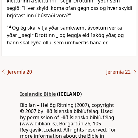
kletturinn á sléttunni _ segir Drottinn _ yður sem
segið: "Hver skyldi koma ofan gegn oss og hver skyldi
brjótast inn í bústaði vora?"
14
Og ég skal vitja yðar samkvæmt ávöxtum verka
yðar _ segir Drottinn _ og leggja eld í skóg yðar, og
hann skal eyða öllu, sem umhverfis hana er.
Jeremía 20
Jeremía 22
Icelandic Bible
(ICELAND)
Biblían – Heilög Ritning (2007), copyright
© 2007 by Hið íslenska biblíufélag. Used
by permission of Hið íslenska biblíufélag
(www.biblian.is), Borgartún 26, 105
Reykjavík, Iceland. All rights reserved. For
more information about the Bible in