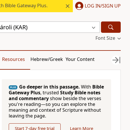
h Bible Gateway Plus.
LOG IN/SIGN UP
roli (KAR)
Font Size
Resources
Hebrew/Greek
Your Content
Go deeper in this passage.
With
Bible
PLUS
Gateway Plus
, trusted
Study Bible notes
and commentary
show beside the verses
you're reading—so you can explore the
meaning and context of Scripture without
leaving the page.
Start 7-day free trial
Learn More