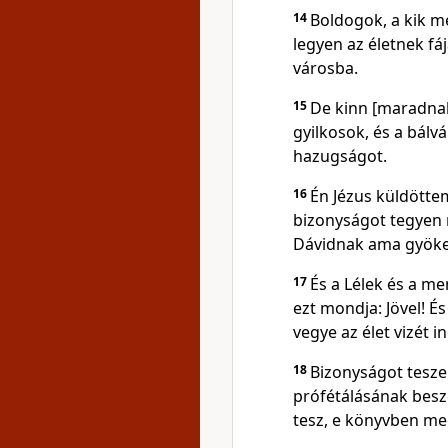
14
Boldogok, a kik m
legyen az életnek f
városba.
15
De kinn [maradnak
gyilkosok, és a bálv
hazugságot.
16
Én Jézus küldötte
bizonyságot tegyen 
Dávidnak ama gyökere
17
És a Lélek és a me
ezt mondja: Jövel! És 
vegye az élet vizét i
18
Bizonyságot tesze
prófétálásának beszé
tesz, e könyvben meg