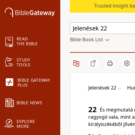
Trusted insight b
READ
Bible Book List
THE BIBLE
STUDY
TOOLS
BIBLE GATEWAY
PLUS
Jelenések 22
Hun
BIBLE NEWS
22
És megmutatá né
ragyogó vala, mint a
EXPLORE
királyiszékébõl jõvén
MORE