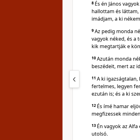
8
És én János vagyok 
hallottam és láttam, 
imádjam, a ki nékem
9
Az pedig monda nék
vagyok néked, és a t
kik megtartják e kön
10
Azután monda nék
beszédeit, mert az i
11
A ki igazságtalan, 
fertelmes, legyen fer
ezután is; és a ki sz
12
És ímé hamar eljö
megfizessek mindenk
13
Én vagyok az Alfa 
utolsó.