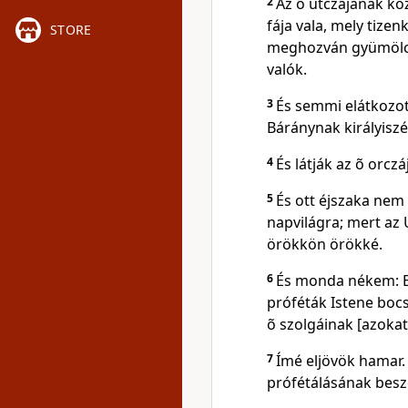
2
Az õ utczájának köz
fája vala, mely tiz
STORE
meghozván gyümölcsé
valók.
3
És semmi elátkozot
Báránynak királyiszé
4
És látják az õ orcz
5
És ott éjszaka nem
napvilágra; mert az 
örökkön örökké.
6
És monda nékem: E 
próféták Istene boc
õ szolgáinak [azokat
7
Ímé eljövök hamar.
prófétálásának besz