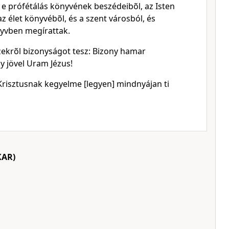
z e prófétálás könyvének beszédeibõl, az Isten
az élet könyvébõl, és a szent városból, és
nyvben megírattak.
ezekrõl bizonyságot tesz: Bizony hamar
y jövel Uram Jézus!
Krisztusnak kegyelme [legyen] mindnyájan ti
KAR)