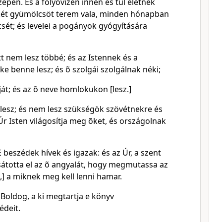
epén. És a folyóvízen innen és túl életnek
enkét gyümölcsöt terem vala, minden hónapban
t; és levelei a pogányok gyógyítására
t nem lesz többé; és az Istennek és a
ke benne lesz; és õ szolgái szolgálnak néki;
áját; és az õ neve homlokukon [lesz.]
 lesz; és nem lesz szükségök szövétnekre és
Úr Isten világosítja meg õket, és országolnak
beszédek hívek és igazak: és az Úr, a szent
sátotta el az õ angyalát, hogy megmutassa az
,] a miknek meg kell lenni hamar.
 Boldog, a ki megtartja e könyv
édeit.