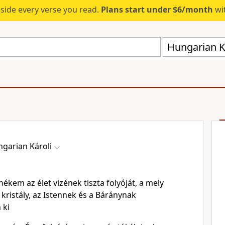
eside every verse you read.
Plans start under $6/month
wit
Hungarian Ká
garian Károli
kem az élet vizének tiszta folyóját, a mely
 kristály, az Istennek és a Báránynak
 ki