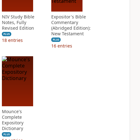
NIV Study Bible
Expositor's Bible
Notes, Fully
Commentary
Revised Edition
(Abridged Edition):
New Testament
PLUS
18
entries
PLUS
16
entries
Mounce's
Complete
Expository
Dictionary
PLUS