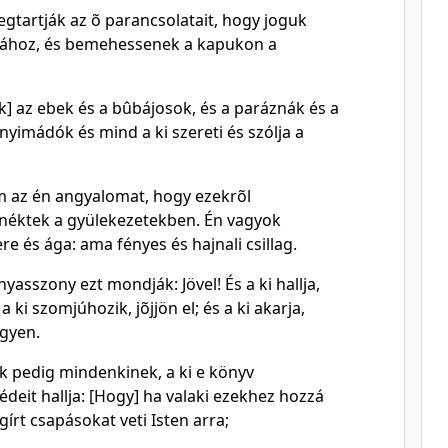
egtartják az õ parancsolatait, hogy joguk
ájához, és bemehessenek a kapukon a
] az ebek és a bûbájosok, és a paráznák és a
ányimádók és mind a ki szereti és szólja a
m az én angyalomat, hogy ezekrõl
néktek a gyülekezetekben. Én vagyok
 és ága: ama fényes és hajnali csillag.
nyasszony ezt mondják: Jövel! És a ki hallja,
a ki szomjúhozik, jõjjön el; és a ki akarja,
ngyen.
k pedig mindenkinek, a ki e könyv
deit hallja: [Hogy] ha valaki ezekhez hozzá
írt csapásokat veti Isten arra;