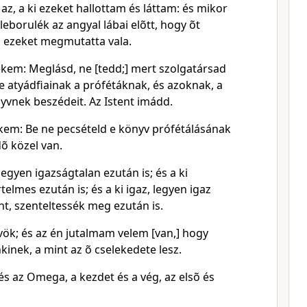
az, a ki ezeket hallottam és láttam: és mikor
leborulék az angyal lábai elõtt, hogy õt
 ezeket megmutatta vala.
em: Meglásd, ne [tedd;] mert szolgatársad
e atyádfiainak a prófétáknak, és azoknak, a
yvnek beszédeit. Az Istent imádd.
em: Be ne pecsételd e könyv prófétálásának
dõ közel van.
legyen igazságtalan ezután is; és a ki
telmes ezután is; és a ki igaz, legyen igaz
ent, szenteltessék meg ezután is.
vök; és az én jutalmam velem [van,] hogy
inek, a mint az õ cselekedete lesz.
és az Omega, a kezdet és a vég, az elsõ és