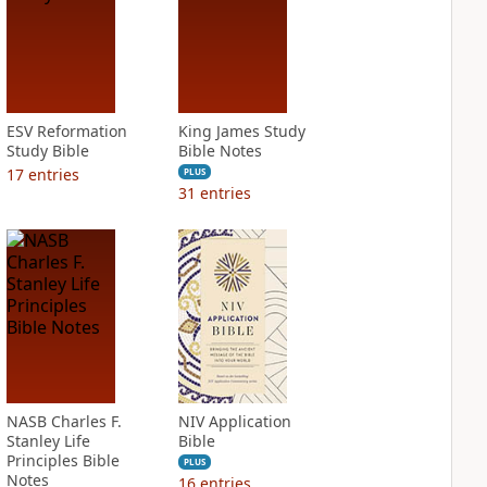
ESV Reformation
King James Study
Study Bible
Bible Notes
17
entries
PLUS
31
entries
NASB Charles F.
NIV Application
Stanley Life
Bible
Principles Bible
PLUS
Notes
16
entries