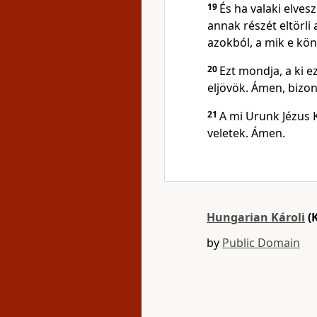
19
És ha valaki elves
annak részét eltörli 
azokból, a mik e kö
20
Ezt mondja, a ki 
eljövök. Ámen, bizon
21
A mi Urunk Jézus 
veletek. Ámen.
Hungarian Károli
(
by
Public Domain