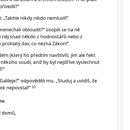
přivedli?“
: „Takhle nikdy nikdo nemluvil!“
 nenechali obloudit?“ osopili se na ně
 v něj snad někdo z hodnostářů nebo z
 proklatý dav, co nezná Zákon!“
ém (který ho předtím navštívil), jim ale řekl:
někoho soudí, aniž by byl nejdříve vyslechnut
l?“
Galileje?“ odpověděli mu. „Studuj a uvidíš, že
rok nepovstal!“
[
d
]
chu
il domů,