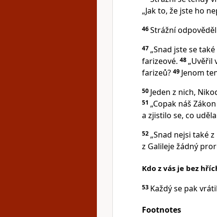
„Jak to, že jste ho ne
46
Strážní odpověděli
47
„Snad jste se také
farizeové.
48
„Uvěřil
farizeů?
49
Jenom ten
50
Jeden z nich, Nikod
51
„Copak náš Zákon 
a zjistilo se, co uděla
52
„Snad nejsi také z 
z Galileje žádný pro
Kdo z vás je bez hří
53
Každý se pak vrát
Footnotes