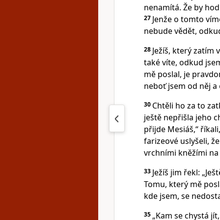
nenamítá. Že by hodn
27
Jenže o tomto víme
nebude vědět, odkud
28
Ježíš, který zatím
také víte, odkud jse
mě poslal, je pravdo
neboť jsem od něj a 
30
Chtěli ho za to za
ještě nepřišla jeho ch
přijde Mesiáš,“ říkal
farizeové uslyšeli, 
vrchními kněžími na 
33
Ježíš jim řekl: „J
Tomu, který mě posl
kde jsem, se nedost
35
„Kam se chystá jít