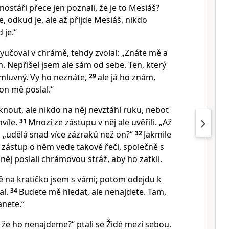
ostáři přece jen poznali, že je to Mesiáš?
, odkud je, ale až přijde Mesiáš, nikdo
 je.“
 vyučoval v chrámě, tehdy zvolal: „Znáte mě a
m. Nepřišel jsem ale sám od sebe. Ten, který
mluvný. Vy ho neznáte,
29
ale já ho znám,
on mě poslal.“
tknout, ale nikdo na něj nevztáhl ruku, neboť
víle.
31
Mnozí ze zástupu v něj ale uvěřili. „Až
i, „udělá snad více zázraků než on?“
32
Jakmile
že zástup o něm vede takové řeči, společně s
něj poslali chrámovou stráž, aby ho zatkli.
eště na kratičko jsem s vámi; potom odejdu k
al.
34
Budete mě hledat, ale nenajdete. Tam,
anete.“
, že ho nenajdeme?“ ptali se Židé mezi sebou.