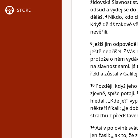
židovská Slavnost s
odsud a vydej se do J
STORE
děláš.
4
Nikdo, kdo c
Když děláš takové vě
nevěřili.
6
Ježíš jim odpověděl
ještě nepřišel.
7
Vás 
protože o něm vydává
na slavnost sami. Já 
řekl a zůstal v Galileji
10
Později, když jeho 
zjevně, spíše potají.
hledali. „Kde je?“ vyp
někteří říkali: „Je dob
strachu z představe
14
Asi v polovině svát
jen žasli: „Jak to, že