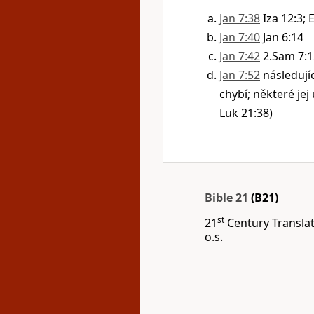
Jan 7:38
Iza 12:3; 
Jan 7:40
Jan 6:14
Jan 7:42
2.Sam 7:1
Jan 7:52
následujíc
chybí; některé jej
Luk 21:38)
Bible 21
(B21)
st
21
Century Translat
o.s.