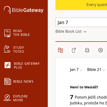
Every quest
READ
Bible Book List
THE BIBLE
STUDY
TOOLS
BIBLE GATEWAY
PLUS
Jan 7
Bible 21
BIBLE NEWS
Není to Mesiáš?
7
EXPLORE
Potom Ježíš chodil
MORE
Judsku, protože ho ži