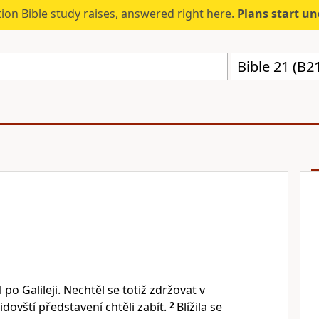
ion Bible study raises, answered right here.
Plans start u
Bible 21 (B2
 po Galileji. Nechtěl se totiž zdržovat v
dovští představení chtěli zabít.
2
Blížila se