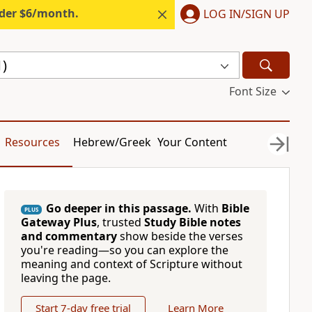
nder $6/month.
LOG IN/SIGN UP
1)
Font Size
Resources
Hebrew/Greek
Your Content
Go deeper in this passage.
With
Bible
PLUS
Gateway Plus
, trusted
Study Bible notes
and commentary
show beside the verses
you're reading—so you can explore the
meaning and context of Scripture without
leaving the page.
Start 7-day free trial
Learn More