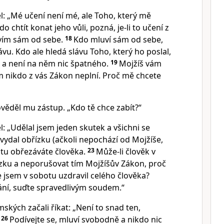
l: „Mé učení není mé, ale Toho, který mě
o chtít konat jeho vůli, pozná, je-li to učení z
vím sám od sebe.
18
Kdo mluví sám od sebe,
ávu. Kdo ale hledá slávu Toho, který ho poslal,
 a není na něm nic špatného.
19
Mojžíš vám
m nikdo z vás Zákon neplní. Proč mě chcete
ověděl mu zástup. „Kdo tě chce zabít?“
l: „Udělal jsem jeden skutek a všichni se
vydal obřízku (ačkoli nepochází od Mojžíše,
otu obřezáváte člověka.
23
Může-li člověk v
ízku a neporušovat tím Mojžíšův Zákon, proč
 jsem v sobotu uzdravil celého člověka?
ní, suďte spravedlivým soudem.“
mských začali říkat: „Není to snad ten,
26
Podívejte se, mluví svobodně a nikdo nic