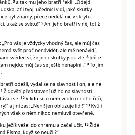
tánků,
3
a tak mu jeho bratři řekli: „Odejdi
udska, ať i tvoji učedníci vidí, jaké skutky
hce být známý, přece nedělá nic v skrytu.
ci, ukaž se světu!“
5
Ani jeho bratři v něj totiž
: „Pro vás je vždycky vhodný čas, ale můj čas
nemá svět proč nenávidět, ale mě nenávidí,
m svědectví, že jeho skutky jsou zlé.
8
Jděte
tam nejdu; můj čas se ještě nenaplnil.“
9
To jim
.
bratři odešli, vydal se na slavnost i on, ale ne
11
Židovští představení už ho na slavnosti
távali se.
12
V lidu se o něm vedlo mnoho řečí;
rý!“ a jiní zas: „Není! Jen obluzuje lidi!“
13
Kvůli
ných však o něm nikdo nemluvil otevřeně.
ku Ježíš vešel do chrámu a začal učit.
15
Židé
 zná Písma, když se neučil?“