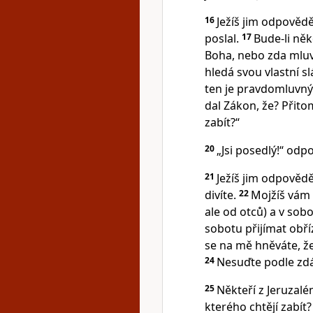
16
Ježíš jim odpovědě
poslal.
17
Bude-li někd
Boha, nebo zda mlu
hledá svou vlastní sl
ten je pravdomluvný
dal Zákon, že? Přito
zabít?“
20
„Jsi posedlý!“ odp
21
Ježíš jim odpovědě
divíte.
22
Mojžíš vám 
ale od otců) a v sob
sobotu přijímat obř
se na mě hněváte, že
24
Nesuďte podle zdá
25
Někteří z Jeruzalé
kterého chtějí zabít?