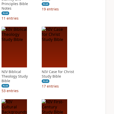
Principles Bible
PLUS
Notes
19
entries
PLUS
11
entries
NIV Biblical
NIV Case for Christ
Theology Study
Study Bible
Bible
PLUS
17
entries
PLUS
53
entries