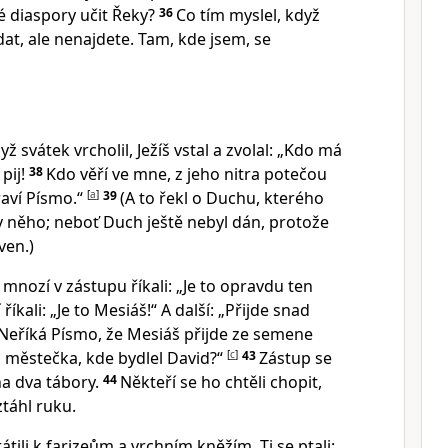
 diaspory učit Řeky?
36
Co tím myslel, když
dat, ale nenajdete. Tam, kde jsem, se
ž svátek vrcholil, Ježíš vstal a zvolal: „Kdo má
pij!
38
Kdo věří ve mne, z jeho nitra potečou
raví Písmo.“
[
a
]
39
(A to řekl o Duchu, kterého
 v něho; neboť Duch ještě nebyl dán, protože
ven.)
, mnozí v zástupu říkali: „Je to opravdu ten
 říkali: „Je to Mesiáš!“ A další: „Přijde snad
Neříká Písmo, že Mesiáš přijde ze semene
, městečka, kde bydlel David?“
[
c
]
43
Zástup se
na dva tábory.
44
Někteří se ho chtěli chopit,
ztáhl ruku.
átili k farizeům a vrchním kněžím. Ti se ptali: