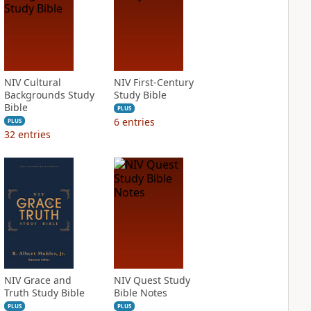
NIV Cultural
NIV First-Century
Backgrounds Study
Study Bible
Bible
PLUS
6
entries
PLUS
32
entries
NIV Grace and
NIV Quest Study
Truth Study Bible
Bible Notes
PLUS
PLUS