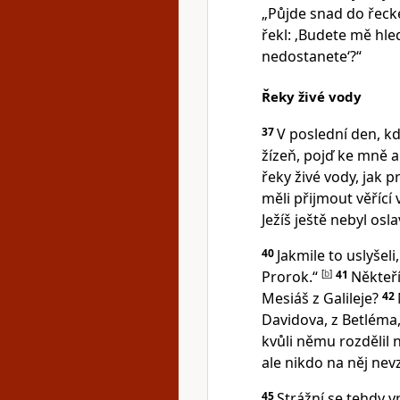
„Půjde snad do řecké
řekl: ‚Budete mě hle
nedostanete‘?“
Řeky živé vody
37
V poslední den, kdy
žízeň, pojď ke mně a 
řeky živé vody, jak p
měli přijmout věřící
Ježíš ještě nebyl osla
40
Jakmile to uslyšeli
Prorok.“
[
b
]
41
Někteří
Mesiáš z Galileje?
42
Davidova, z Betléma
kvůli němu rozdělil 
ale nikdo na něj nev
45
Strážní se tehdy vr