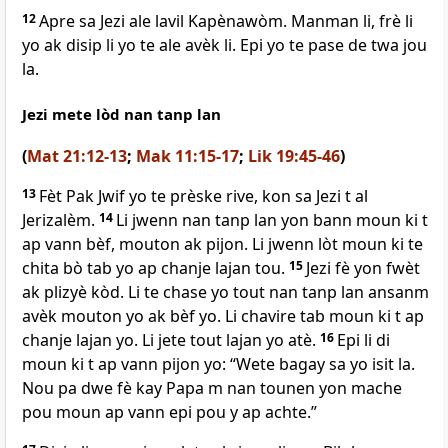
12
Apre sa Jezi ale lavil Kapènawòm. Manman li, frè li
yo ak disip li yo te ale avèk li. Epi yo te pase de twa jou
la.
Jezi mete lòd nan tanp lan
(
Mat 21:12-13
;
Mak 11:15-17
;
Lik 19:45-46
)
13
Fèt Pak Jwif yo te prèske rive, kon sa Jezi t al
Jerizalèm.
14
Li jwenn nan tanp lan yon bann moun ki t
ap vann bèf, mouton ak pijon. Li jwenn lòt moun ki te
chita bò tab yo ap chanje lajan tou.
15
Jezi fè yon fwèt
ak plizyè kòd. Li te chase yo tout nan tanp lan ansanm
avèk mouton yo ak bèf yo. Li chavire tab moun ki t ap
chanje lajan yo. Li jete tout lajan yo atè.
16
Epi li di
moun ki t ap vann pijon yo: “Wete bagay sa yo isit la.
Nou pa dwe fè kay Papa m nan tounen yon mache
pou moun ap vann epi pou y ap achte.”