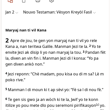
Jan 2
Nouvo Testaman: Vèsyon Kreyòl Fasil
Maryaj nan ti vil Kana
2
Apre de jou, te gen yon maryaj nan ti vil yo rele
Kana a, nan teritwa Galile. Manman Jezi te la.
2
Yo te
envite Jezi ak disip li yo nan maryaj la tou.
3
Pandan fèt
la, diven an vin fin i. Manman Jezi di l konsa: “Yo pa
gen diven ankò non.”
4
Jezi reponn: “Chè madam, pou kisa ou di m sa? Lè m
poko rive.”
5
Manman l di moun ki t ap sèvi yo: “Fè sa l di nou fè.”
6
Te gen sis gwo ja an wòch ki te la, Jwif yo te konn
itilize yo pou mete dlo pou seremoni pirifikasyon
[
a
]
yo.