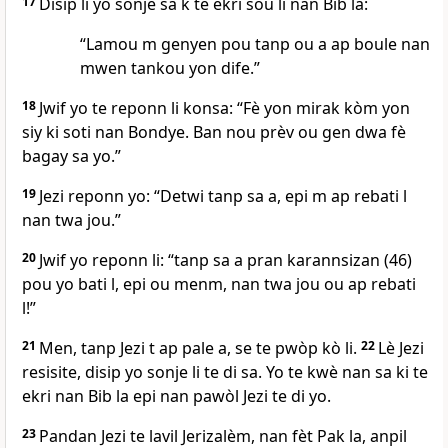
17
Disip li yo sonje sa k te ekri sou li nan Bib la:
“Lamou m genyen pou tanp ou a ap boule nan
mwen tankou yon dife.”
18
Jwif yo te reponn li konsa: “Fè yon mirak kòm yon
siy ki soti nan Bondye. Ban nou prèv ou gen dwa fè
bagay sa yo.”
19
Jezi reponn yo: “Detwi tanp sa a, epi m ap rebati l
nan twa jou.”
20
Jwif yo reponn li: “tanp sa a pran karannsizan (46)
pou yo bati l, epi ou menm, nan twa jou ou ap rebati
l!”
21
Men, tanp Jezi t ap pale a, se te pwòp kò li.
22
Lè Jezi
resisite, disip yo sonje li te di sa. Yo te kwè nan sa ki te
ekri nan Bib la epi nan pawòl Jezi te di yo.
23
Pandan Jezi te lavil Jerizalèm, nan fèt Pak la, anpil