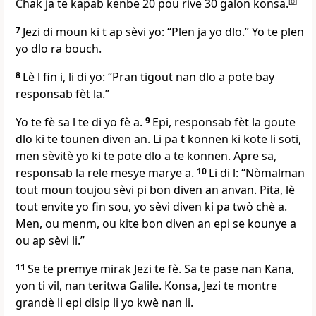
Chak ja te kapab kenbe 20 pou rive 30 galon konsa.
[
b
]
7
Jezi di moun ki t ap sèvi yo: “Plen ja yo dlo.” Yo te plen
yo dlo ra bouch.
8
Lè l fin i, li di yo: “Pran tigout nan dlo a pote bay
responsab fèt la.”
Yo te fè sa l te di yo fè a.
9
Epi, responsab fèt la goute
dlo ki te tounen diven an. Li pa t konnen ki kote li soti,
men sèvitè yo ki te pote dlo a te konnen. Apre sa,
responsab la rele mesye marye a.
10
Li di l: “Nòmalman
tout moun toujou sèvi pi bon diven an anvan. Pita, lè
tout envite yo fin sou, yo sèvi diven ki pa twò chè a.
Men, ou menm, ou kite bon diven an epi se kounye a
ou ap sèvi li.”
11
Se te premye mirak Jezi te fè. Sa te pase nan Kana,
yon ti vil, nan teritwa Galile. Konsa, Jezi te montre
grandè li epi disip li yo kwè nan li.