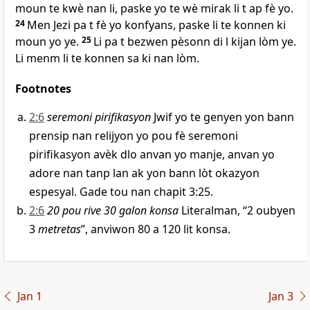
moun te kwè nan li, paske yo te wè mirak li t ap fè yo.
24
Men Jezi pa t fè yo konfyans, paske li te konnen ki
moun yo ye.
25
Li pa t bezwen pèsonn di l kijan lòm ye.
Li menm li te konnen sa ki nan lòm.
Footnotes
2:6
seremoni pirifikasyon
Jwif yo te genyen yon bann
prensip nan relijyon yo pou fè seremoni
pirifikasyon avèk dlo anvan yo manje, anvan yo
adore nan tanp lan ak yon bann lòt okazyon
espesyal. Gade tou nan chapit 3:25.
2:6
20 pou rive 30 galon konsa
Literalman, “2 oubyen
3
metretas
”, anviwon 80 a 120 lit konsa.
Jan 1
Jan 3