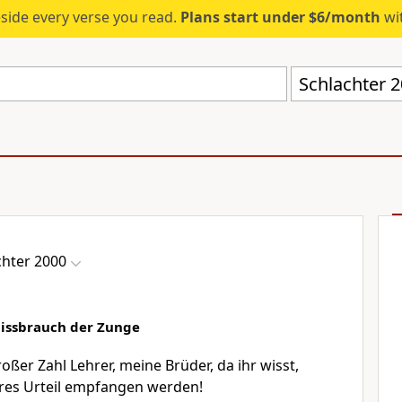
eside every verse you read.
Plans start under $6/month
wit
Schlachter 
chter 2000
issbrauch der Zunge
oßer Zahl Lehrer, meine Brüder, da ihr wisst,
eres Urteil empfangen werden!