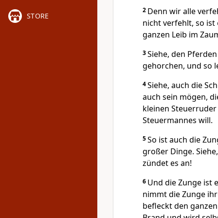
2
Denn wir alle verf
STORE
nicht verfehlt, so is
ganzen Leib im Zaum
3
Siehe, den Pferden
gehorchen, und so l
4
Siehe, auch die Sch
auch sein mögen, di
kleinen Steuerruder 
Steuermannes will.
5
So ist auch die Zun
großer Dinge. Siehe
zündet es an!
6
Und die Zunge ist e
nimmt die Zunge ihre
befleckt den ganzen
Brand und wird selbs