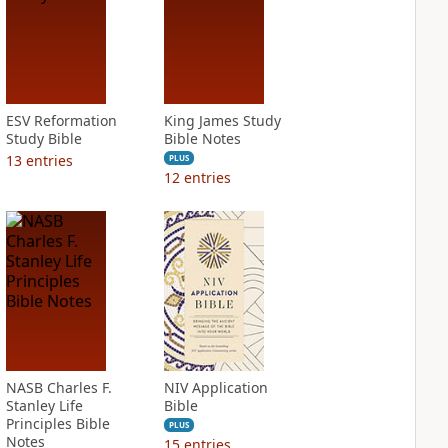
ESV Reformation
King James Study
Study Bible
Bible Notes
13
entries
PLUS
12
entries
NASB Charles F.
NIV Application
Stanley Life
Bible
Principles Bible
PLUS
Notes
15
entries