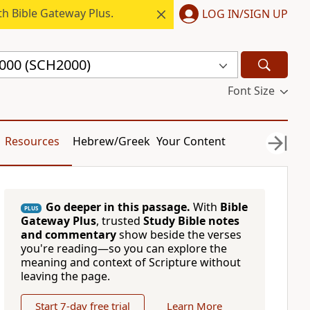
h Bible Gateway Plus.
LOG IN/SIGN UP
2000 (SCH2000)
Font Size
Resources
Hebrew/Greek
Your Content
Go deeper in this passage.
With
Bible
PLUS
Gateway Plus
, trusted
Study Bible notes
and commentary
show beside the verses
you're reading—so you can explore the
meaning and context of Scripture without
leaving the page.
Start 7-day free trial
Learn More