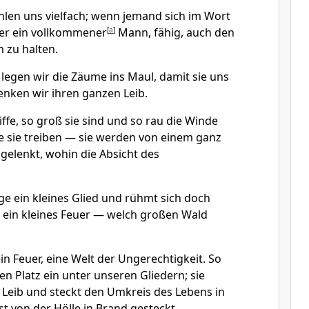
ehlen uns vielfach; wenn jemand sich im Wort
t er ein vollkommener
[
a
]
Mann, fähig, auch den
 zu halten.
 legen wir die Zäume ins Maul, damit sie uns
enken wir ihren ganzen Leib.
iffe, so groß sie sind und so rau die Winde
e sie treiben — sie werden von einem ganz
gelenkt, wohin die Absicht des
ge ein kleines Glied und rühmt sich doch
, ein kleines Feuer — welch großen Wald
in Feuer, eine Welt der Ungerechtigkeit. So
n Platz ein unter unseren Gliedern; sie
 Leib und steckt den Umkreis des Lebens in
t von der Hölle in Brand gesteckt.