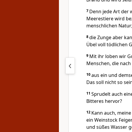
7
Denn jede Art der w
Meerestiere wird b
menschlichen Natur
8
die Zunge aber ka
Übel voll tödlichen G
9
Mit ihr loben wir G
Menschen, die nach 
10
aus ein und dems
Das soll nicht so se
11
Sprudelt auch ein
Bitteres hervor?
12
Kann auch, meine 
ein Weinstock Feigen
und süßes Wasser g