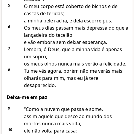
5
O meu corpo está coberto de bichos e de
cascas de feridas;
a minha pele racha, e dela escorre pus.
6
Os meus dias passam mais depressa do que a
lançadeira do tecelão
e vão embora sem deixar esperança.
7
Lembra, ó Deus, que a minha vida é apenas
um sopro;
os meus olhos nunca mais verão a felicidade.
8
Tu me vês agora, porém não me verás mais;
olharás para mim, mas eu já terei
desaparecido.
Deixa-me em paz
9
“Como a nuvem que passa e some,
assim aquele que desce ao mundo dos
mortos nunca mais volta;
10
ele não volta para casa;