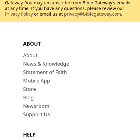
Gateway. You may unsubscribe from Bible Gateway’s emails
at any time. If you have any questions, please review our
Privacy Policy
or email us at
privacy@biblegateway.com
.
ABOUT
About
News & Knowledge
Statement of Faith
Mobile App
Store
Blog
Newsroom
Support Us
HELP