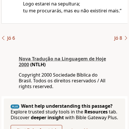
Logo estarei na sepultura;
tu me procurarás, mas eu não existirei mais.”
Jó 6
Jó 8
Nova Traduҫão na Linguagem de Hoje
2000
(NTLH)
Copyright 2000 Sociedade Bíblica do
Brasil. Todos os direitos reservados / All
rights reserved.
Want help understanding this passage?
PLUS
Explore trusted study tools in the
Resources
tab.
Discover
deeper insight
with Bible Gateway Plus.