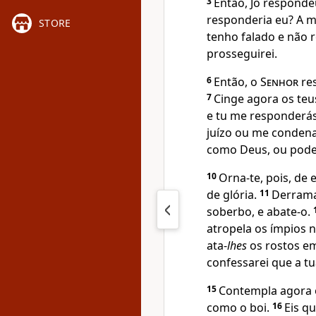
3
Então, Jó respond
responderia eu? A 
STORE
tenho falado e não r
prosseguirei.
6
Então, o
Senhor
res
7
Cinge agora os te
e tu me responderá
juízo ou me condenar
como Deus, ou pode
10
Orna-te, pois, de 
de glória.
11
Derrama 
soberbo, e abate-o.
atropela os ímpios n
ata-
lhes
os rostos em
confessarei que a tu
15
Contempla agora o
como o boi.
16
Eis q