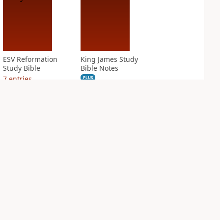
ESV Reformation
King James Study
Study Bible
Bible Notes
7
entries
PLUS
9
entries
NASB Charles F.
NIV Application
Stanley Life
Bible
Principles Bible
PLUS
Notes
5
entries