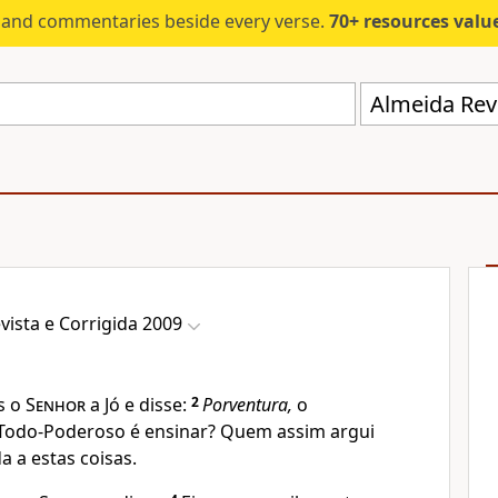
s and commentaries beside every verse.
70+ resources valued at $5,
Almeida Revi
vista e Corrigida 2009
s o
Senhor
a Jó e disse:
2
Porventura,
o
 Todo-Poderoso é ensinar? Quem assim argui
 a estas coisas.