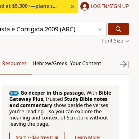
300+—plans start under $6/month.
LOG IN/SIGN UP
sta e Corrigida 2009 (ARC)
Font Size
Resources
Hebrew/Greek
Your Content
Go deeper in this passage.
With
Bible
PLUS
Gateway Plus
, trusted
Study Bible notes
and commentary
show beside the verses
you're reading—so you can explore the
meaning and context of Scripture without
leaving the page.
Start 7-day free trial
Learn More