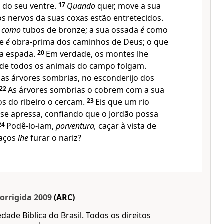
 do seu ventre.
17
Quando
quer, move a sua
s nervos da suas coxas estão entretecidos.
 como
tubos de bronze; a sua ossada
é
como
le
é
obra-prima dos caminhos de Deus; o que
ua espada.
20
Em verdade, os montes lhe
de todos os animais do campo folgam.
das árvores sombrias, no esconderijo dos
22
As árvores sombrias o cobrem com a sua
os do ribeiro o cercam.
23
Eis que um rio
 se apressa, confiando que o Jordão possa
24
Podê-lo-iam,
porventura,
caçar à vista de
aços
lhe
furar o nariz?
orrigida 2009
(ARC)
dade Bíblica do Brasil. Todos os direitos