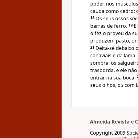
poder, nos músculos
cauda como cedro; o
18
Os seus ossos
são
barras de ferro.
19
E
o fez o proveu da s
produzem pasto, on
21
Deita-se debaixo 
canaviais e da lama.
sombra; os salgueir
trasborda, e ele não
entrar na sua boca.
seus olhos,
ou
com l
Almeida Revista e C
Copyright 2009 Socie