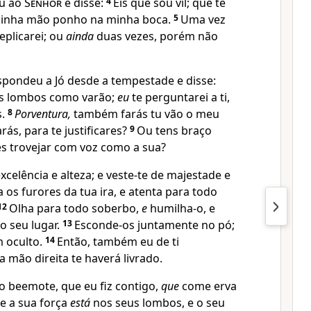
eu ao
Senhor
e disse:
4
Eis que sou vil; que te
minha mão ponho na minha boca.
5
Uma vez
eplicarei; ou
ainda
duas vezes, porém não
pondeu a Jó desde a tempestade e disse:
us lombos como varão;
eu
te perguntarei a ti,
s.
8
Porventura,
também farás tu vão o meu
ás, para te justificares?
9
Ou tens braço
s trovejar com voz como a sua?
excelência e alteza; e veste-te de majestade e
os furores da tua ira, e atenta para todo
12
Olha para todo soberbo,
e
humilha-o, e
o seu lugar.
13
Esconde-os juntamente no pó;
 oculto.
14
Então, também eu de ti
a mão direita te haverá livrado.
 beemote, que eu fiz contigo,
que
come erva
ue a sua força
está
nos seus lombos, e o seu