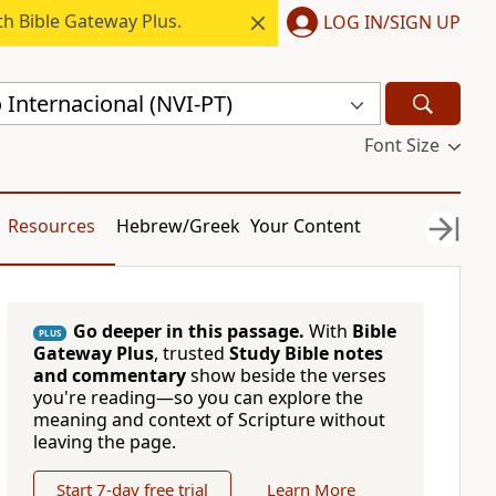
h Bible Gateway Plus.
LOG IN/SIGN UP
Internacional (NVI-PT)
Font Size
Resources
Hebrew/Greek
Your Content
Go deeper in this passage.
With
Bible
PLUS
Gateway Plus
, trusted
Study Bible notes
and commentary
show beside the verses
you're reading—so you can explore the
meaning and context of Scripture without
leaving the page.
Start 7-day free trial
Learn More