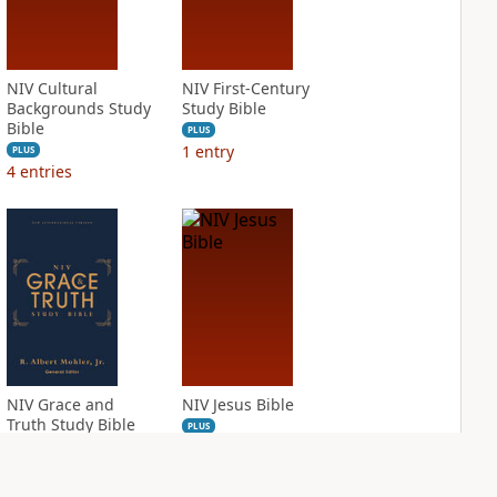
NIV Cultural
NIV First-Century
Backgrounds Study
Study Bible
Bible
PLUS
1
entry
PLUS
4
entries
NIV Grace and
NIV Jesus Bible
Truth Study Bible
PLUS
2
entries
PLUS
2
entries