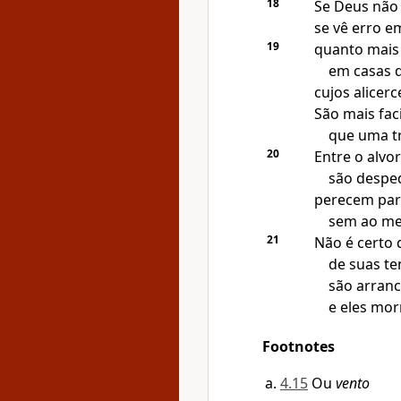
18
Se Deus não 
se vê erro e
19
quanto mais
em casas d
cujos alicerc
São mais fa
que uma t
20
Entre o alvo
são despe
perecem par
sem ao me
21
Não é certo 
de suas t
são arranc
e eles mor
Footnotes
4.15
Ou
vento