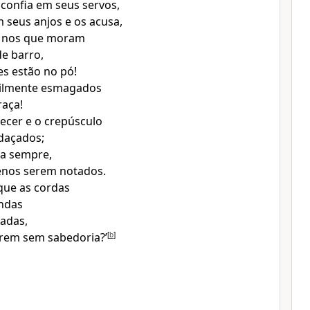
confia em seus servos,
m seus anjos e os acusa,
 nos que moram
e barro,
es estão no pó!
cilmente esmagados
raça!
recer e o crepúsculo
daçados;
a sempre,
nos serem notados.
que as cordas
endas
adas,
rem sem sabedoria?’
[
b
]