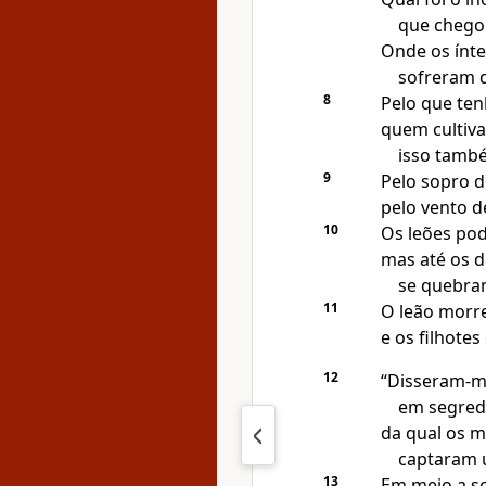
que chego
Onde os ínt
sofreram 
8
Pelo que te
quem cultiva
isso tamb
9
Pelo sopro d
pelo vento d
10
Os leões pod
mas até os d
se quebra
11
O leão morre
e os filhotes
12
“Disseram-m
em segred
da qual os 
captaram 
13
Em meio a s