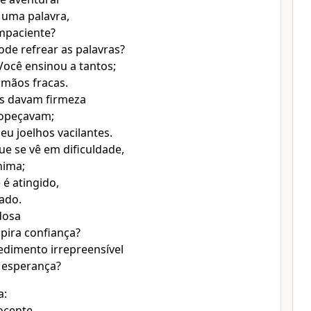
e uma palavra,
impaciente?
de refrear as palavras?
ocê ensinou a tantos;
 mãos fracas.
as davam firmeza
ropeçavam;
eu joelhos vacilantes.
e se vê em dificuldade,
nima;
é atingido,
rado.
dosa
spira confiança?
edimento irrepreensível
 esperança?
a:
nocente