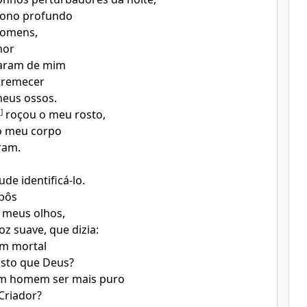
sono profundo
homens,
mor
aram de mim
tremecer
meus ossos.
a
]
roçou o meu rosto,
do meu corpo
ram.
de identificá-lo.
 pôs
 meus olhos,
oz suave, que dizia:
um mortal
usto que Deus?
m homem ser mais puro
Criador?