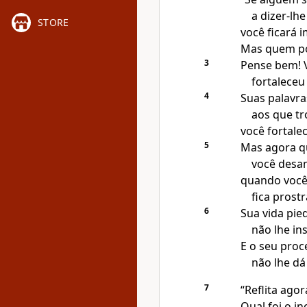
a dizer-lh
STORE
você ficará 
Mas quem po
3
Pense bem! V
fortaleceu
4
Suas palavr
aos que t
você fortalec
5
Mas agora qu
você desa
quando você 
fica prost
6
Sua vida pie
não lhe in
E o seu proc
não lhe dá
7
“Reflita agor
Qual foi o i