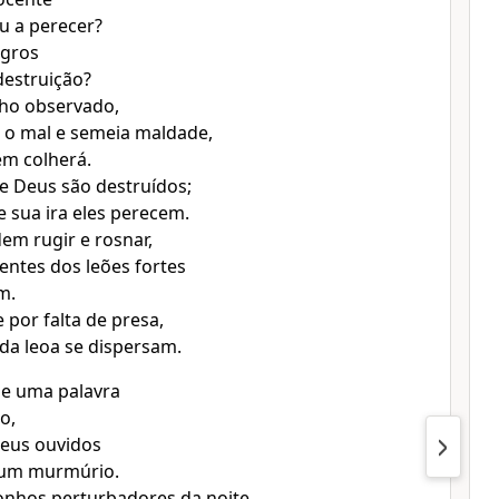
u a perecer?
egros
destruição?
nho observado,
 o mal e semeia maldade,
ém colherá.
e Deus são destruídos;
e sua ira eles perecem.
em rugir e rosnar,
entes dos leões fortes
m.
 por falta de presa,
 da leoa se dispersam.
e uma palavra
o,
meus ouvidos
um murmúrio.
onhos perturbadores da noite,