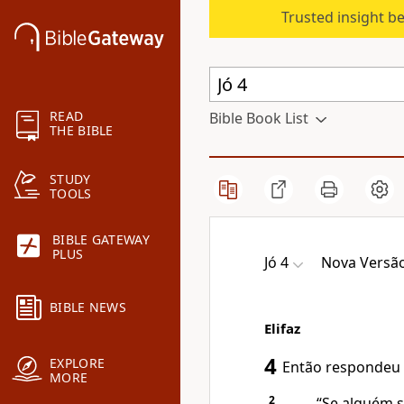
Trusted insight b
READ
Bible Book List
THE BIBLE
STUDY
TOOLS
BIBLE GATEWAY
PLUS
Jó 4
Nova Versão
BIBLE NEWS
Elifaz
4
EXPLORE
Então respondeu E
MORE
2
“Se alguém s