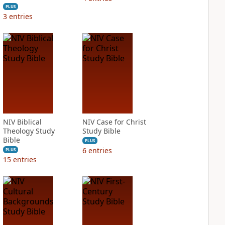
PLUS
3
entries
NIV Biblical
NIV Case for Christ
Theology Study
Study Bible
Bible
PLUS
6
entries
PLUS
15
entries