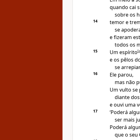
quando cai 
sobre os 
14
temor e tre
se apoder
e fizeram es
todos os 
15
Um espírito
[
e os pêlos 
se arrepia
16
Ele parou,
mas não pu
Um vulto se
diante dos
e ouvi uma v
17
‘Poderá alg
ser mais j
Poderá algu
que o seu 