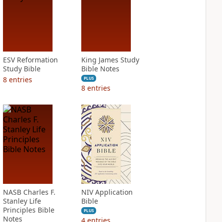
ESV Reformation
King James Study
Study Bible
Bible Notes
8
entries
PLUS
8
entries
NASB Charles F.
NIV Application
Stanley Life
Bible
Principles Bible
PLUS
Notes
4
entries