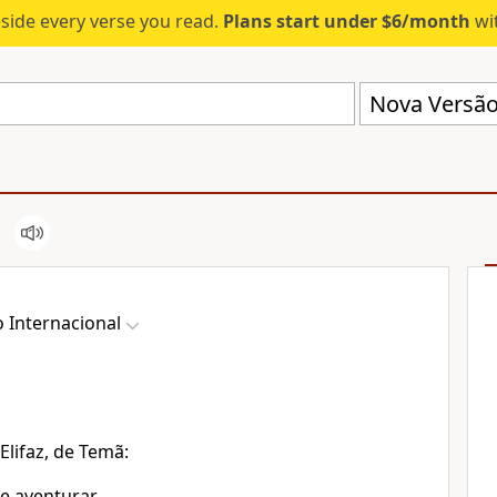
eside every verse you read.
Plans start under $6/month
wit
Nova Versão 
 Internacional
lifaz, de Temã:
e aventurar