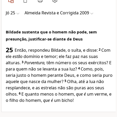
Jó 25
Almeida Revista e Corrigida 2009
Bildade sustenta que o homem não pode, sem
presunção, justificar-se diante de Deus
25
Então, respondeu Bildade, o suíta, e disse:
2
Com
ele
estão
domínio e temor; ele faz paz nas suas
alturas.
3
Porventura,
têm número os seus exércitos? E
para quem não se levanta a sua luz?
4
Como, pois,
seria justo o homem perante Deus, e como seria puro
aquele que nasce da mulher?
5
Olha, até a lua não
resplandece, e as estrelas não são puras aos seus
olhos.
6
E quanto menos o homem,
que é
um verme, e
o filho do homem,
que é
um bicho!