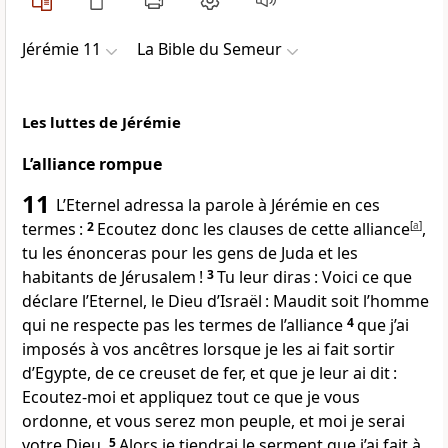
Jérémie 11
La Bible du Semeur
Les luttes de Jérémie
L’alliance rompue
11
L’Eternel adressa la parole à Jérémie en ces
termes :
2
Ecoutez donc les clauses de cette alliance
[
a
]
,
tu les énonceras pour les gens de Juda et les
habitants de Jérusalem !
3
Tu leur diras : Voici ce que
déclare l’Eternel, le Dieu d’Israël : Maudit soit l’homme
qui ne respecte pas les termes de l’alliance
4
que j’ai
imposés à vos ancêtres lorsque je les ai fait sortir
d’Egypte, de ce creuset de fer, et que je leur ai dit :
Ecoutez-moi et appliquez tout ce que je vous
ordonne, et vous serez mon peuple, et moi je serai
votre Dieu.
5
Alors je tiendrai le serment que j’ai fait à