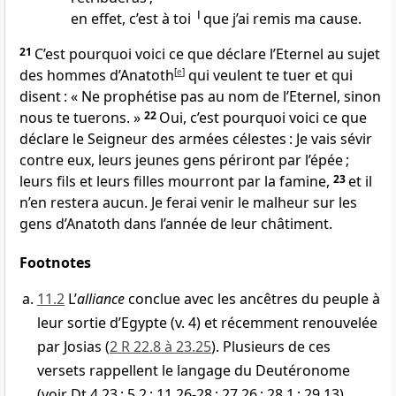
en effet, c’est à toi ╵que j’ai remis ma cause.
21
C’est pourquoi voici ce que déclare l’Eternel au sujet
des hommes d’Anatoth
[
e
]
qui veulent te tuer et qui
disent : « Ne prophétise pas au nom de l’Eternel, sinon
nous te tuerons. »
22
Oui, c’est pourquoi voici ce que
déclare le Seigneur des armées célestes : Je vais sévir
contre eux, leurs jeunes gens périront par l’épée ;
leurs fils et leurs filles mourront par la famine,
23
et il
n’en restera aucun. Je ferai venir le malheur sur les
gens d’Anatoth dans l’année de leur châtiment.
Footnotes
11.2
L’
alliance
conclue avec les ancêtres du peuple à
leur sortie d’Egypte (v. 4) et récemment renouvelée
par Josias (
2 R 22.8 à 23.25
). Plusieurs de ces
versets rappellent le langage du Deutéronome
(voir Dt 4.23 ; 5.2 ; 11.26-28 ; 27.26 ; 28.1 ; 29.13).