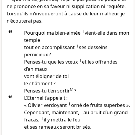
ne prononce en sa faveur ni supplication ni requête.
Lorsqu’ils m’invoqueront à cause de leur malheur, je
n’écouterai pas.
15
Pourquoi ma bien-aimée ╵vient-elle dans mon
temple
tout en accomplissant ╵ses desseins
pernicieux ?
Penses-tu que les vœux ╵et les offrandes
d’animaux
vont éloigner de toi
le châtiment ?
Penses-tu t’en sortir
[
c
]
?
16
L’Eternel t’appelait :
« Olivier verdoyant ╵orné de fruits superbes ».
Cependant, maintenant, ╵au bruit d’un grand
fracas, ╵il y mettra le feu
et ses rameaux seront brisés.