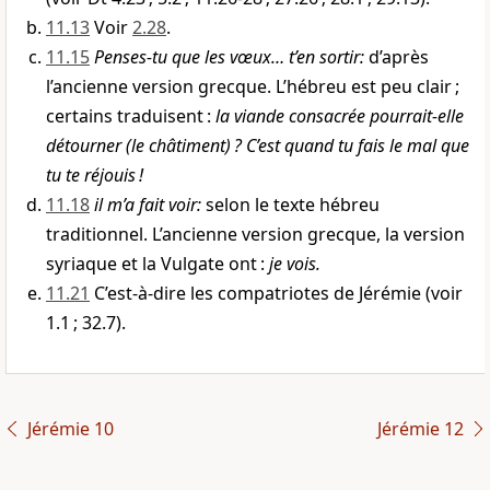
11.13
Voir
2.28
.
11.15
Penses-tu que les vœux… t’en sortir
:
d’après
l’ancienne version grecque. L’hébreu est peu clair ;
certains traduisent :
la viande consacrée pourrait-elle
détourner (le châtiment) ? C’est quand tu fais le mal que
tu te réjouis !
11.18
il m’a fait voir
:
selon le texte hébreu
traditionnel. L’ancienne version grecque, la version
syriaque et la Vulgate ont :
je vois.
11.21
C’est-à-dire les compatriotes de Jérémie (voir
1.1 ; 32.7).
Jérémie 10
Jérémie 12