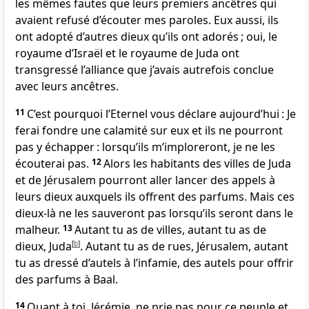
les mêmes fautes que leurs premiers ancêtres qui
avaient refusé d’écouter mes paroles. Eux aussi, ils
ont adopté d’autres dieux qu’ils ont adorés ; oui, le
royaume d’Israël et le royaume de Juda ont
transgressé l’alliance que j’avais autrefois conclue
avec leurs ancêtres.
11
C’est pourquoi l’Eternel vous déclare aujourd’hui : Je
ferai fondre une calamité sur eux et ils ne pourront
pas y échapper : lorsqu’ils m’imploreront, je ne les
écouterai pas.
12
Alors les habitants des villes de Juda
et de Jérusalem pourront aller lancer des appels à
leurs dieux auxquels ils offrent des parfums. Mais ces
dieux-là ne les sauveront pas lorsqu’ils seront dans le
malheur.
13
Autant tu as de villes, autant tu as de
dieux, Juda
[
b
]
. Autant tu as de rues, Jérusalem, autant
tu as dressé d’autels à l’infamie, des autels pour offrir
des parfums à Baal.
14
Quant à toi, Jérémie, ne prie pas pour ce peuple et