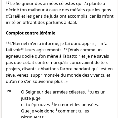
17
Le Seigneur des armées célestes qui t’a planté a
décidé ton malheur à cause des méfaits que les gens
d’Israël et les gens de Juda ont accomplis, car ils m’ont
irrité en offrant des parfums à Baal.
Complot contre Jérémie
18
L’Eternel m’en a informé, je l’ai donc appris ; il m’a
fait voir
[
d
]
leurs agissements.
19
J’étais comme un
agneau docile qu’on mène à l’abattoir et je ne savais
pas que c’était contre moi qu’ils concevaient de tels
projets, disant : « Abattons l’arbre pendant qu’il est en
sève, venez, supprimons-le du monde des vivants, et
qu’on ne s’en souvienne plus ! »
20
O Seigneur des armées célestes, ╵tu es un
juste juge,
et tu éprouves ╵le cœur et les pensées.
Que je voie donc ╵comment tu les
rétribueras ;