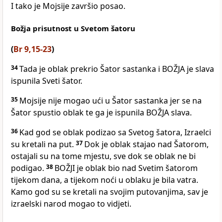
I tako je Mojsije završio posao.
Božja prisutnost u Svetom šatoru
(
Br 9,15-23
)
34
Tada je oblak prekrio Šator sastanka i BOŽJA je slava
ispunila Sveti šator.
35
Mojsije nije mogao ući u Šator sastanka jer se na
Šator spustio oblak te ga je ispunila BOŽJA slava.
36
Kad god se oblak podizao sa Svetog šatora, Izraelci
su kretali na put.
37
Dok je oblak stajao nad Šatorom,
ostajali su na tome mjestu, sve dok se oblak ne bi
podigao.
38
BOŽJI je oblak bio nad Svetim šatorom
tijekom dana, a tijekom noći u oblaku je bila vatra.
Kamo god su se kretali na svojim putovanjima, sav je
izraelski narod mogao to vidjeti.