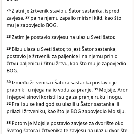
26
Zlatni je žrtvenik stavio u Šator sastanka, ispred
zavjese,
27
pa na njemu zapalio mirisni kâd, kao što
mu je zapovjedio BOG.
28
Zatim je postavio zavjesu na ulaz u Sveti šator.
29
Blizu ulaza u Sveti šator, to jest Šator sastanka,
postavio je žrtvenik za paljenice i na njemu prinio
žrtvu paljenicu i žitnu žrtvu, kao što mu je zapovjedio
BOG.
30
Između žrtvenika i Šatora sastanka postavio je
praonik i u njega nalio vodu za pranje.
31
Mojsije, Aron
i njegovi sinovi koristili su ga za pranje ruku i nogu.
32
Prali su se kad god su ulazili u Šator sastanka ili
prilazili žrtveniku, kao što je BOG zapovjedio Mojsiju.
33
Potom je Mojsije postavio zavjese za dvorište oko
Svetog šatora i žrtvenika te zavjesu na ulaz u dvorište.