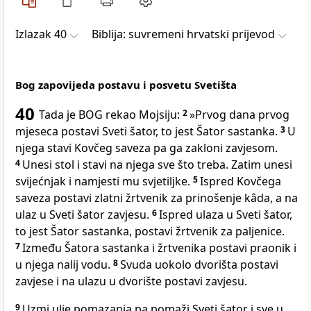
Izlazak 40
Biblija: suvremeni hrvatski prijevod
Bog zapovijeda postavu i posvetu Svetišta
40
Tada je BOG rekao Mojsiju:
2
»Prvog dana prvog
mjeseca postavi Sveti šator, to jest Šator sastanka.
3
U
njega stavi Kovčeg saveza pa ga zakloni zavjesom.
4
Unesi stol i stavi na njega sve što treba. Zatim unesi
svijećnjak i namjesti mu svjetiljke.
5
Ispred Kovčega
saveza postavi zlatni žrtvenik za prinošenje kâda, a na
ulaz u Sveti šator zavjesu.
6
Ispred ulaza u Sveti šator,
to jest Šator sastanka, postavi žrtvenik za paljenice.
7
Između Šatora sastanka i žrtvenika postavi praonik i
u njega nalij vodu.
8
Svuda uokolo dvorišta postavi
zavjese i na ulazu u dvorište postavi zavjesu.
9
Uzmi ulje pomazanja pa pomaži Sveti šator i sve u