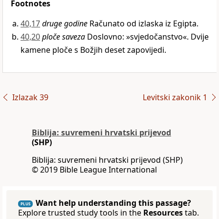
Footnotes
40,17
druge godine
Računato od izlaska iz Egipta.
40,20
ploče saveza
Doslovno: »svjedočanstvo«. Dvije
kamene ploče s Božjih deset zapovijedi.
Izlazak 39
Levitski zakonik 1
Biblija: suvremeni hrvatski prijevod
(SHP)
Biblija: suvremeni hrvatski prijevod (SHP)
© 2019 Bible League International
Want help understanding this passage?
PLUS
Explore trusted study tools in the
Resources
tab.