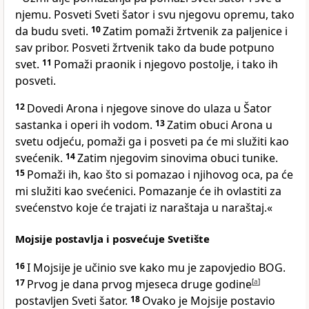
njemu. Posveti Sveti šator i svu njegovu opremu, tako
da budu sveti.
10
Zatim pomaži žrtvenik za paljenice i
sav pribor. Posveti žrtvenik tako da bude potpuno
svet.
11
Pomaži praonik i njegovo postolje, i tako ih
posveti.
12
Dovedi Arona i njegove sinove do ulaza u Šator
sastanka i operi ih vodom.
13
Zatim obuci Arona u
svetu odjeću, pomaži ga i posveti pa će mi služiti kao
svećenik.
14
Zatim njegovim sinovima obuci tunike.
15
Pomaži ih, kao što si pomazao i njihovog oca, pa će
mi služiti kao svećenici. Pomazanje će ih ovlastiti za
svećenstvo koje će trajati iz naraštaja u naraštaj.«
Mojsije postavlja i posvećuje Svetište
16
I Mojsije je učinio sve kako mu je zapovjedio BOG.
17
Prvog je dana prvog mjeseca druge godine
[
a
]
postavljen Sveti šator.
18
Ovako je Mojsije postavio