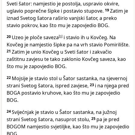
Sveti šator: namjestio je postolja, uspravio okvire,
uglavio poprečne šipke i postavio stupove.
19
Zatim je
iznad Svetog šatora raširio vanjski šator, a preko
stavio pokrov, kao što mu je zapovjedio BOG.
20
Uzeo je ploče saveza
[
b
]
i stavio ih u Kovčeg. Na
Kovčeg je namjestio šipke pa na vrh stavio Pomirilište.
21
Zatim je unio Kovčeg u Sveti šator i zakvačio
zaštitnu zavjesu te tako zaklonio Kovčeg saveza, kao
što mu je zapovjedio BOG.
22
Mojsije je stavio stol u Šator sastanka, na sjevernoj
strani Svetog šatora, ispred zavjese,
23
i na njega pred
BOGA postavio kruhove, kao što mu je zapovjedio
BOG.
24
Svijećnjak je stavio u Šator sastanka, na južnoj
strani Svetog šatora, nasuprot stolu,
25
pa je pred
BOGOM namjestio svjetiljke, kao što mu je zapovjedio
BOG.