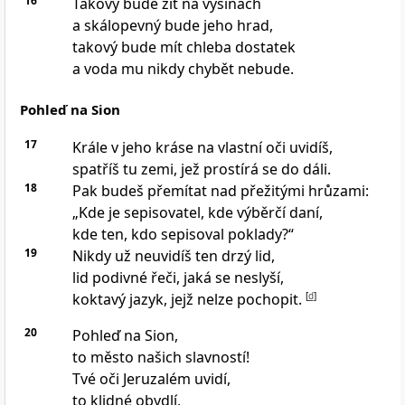
16
Takový bude žít na výšinách
a skálopevný bude jeho hrad,
takový bude mít chleba dostatek
a voda mu nikdy chybět nebude.
Pohleď na Sion
17
Krále v jeho kráse na vlastní oči uvidíš,
spatříš tu zemi, jež prostírá se do dáli.
18
Pak budeš přemítat nad přežitými hrůzami:
„Kde je sepisovatel, kde výběrčí daní,
kde ten, kdo sepisoval poklady?“
19
Nikdy už neuvidíš ten drzý lid,
lid podivné řeči, jaká se neslyší,
koktavý jazyk, jejž nelze pochopit.
[
d
]
20
Pohleď na Sion,
to město našich slavností!
Tvé oči Jeruzalém uvidí,
to klidné obydlí,