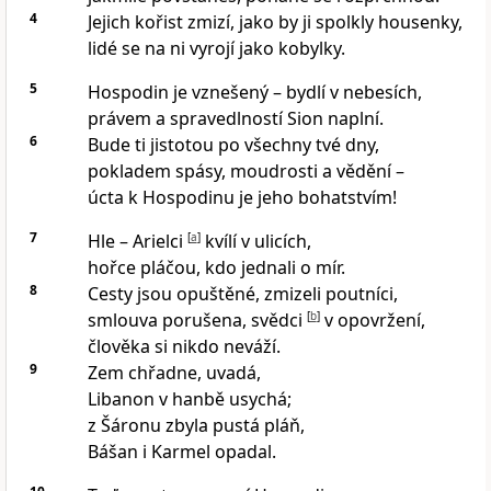
4
Jejich kořist zmizí, jako by ji spolkly housenky,
lidé se na ni vyrojí jako kobylky.
5
Hospodin je vznešený – bydlí v nebesích,
právem a spravedlností Sion naplní.
6
Bude ti jistotou po všechny tvé dny,
pokladem spásy, moudrosti a vědění –
úcta k Hospodinu je jeho bohatstvím!
7
Hle – Arielci
[
a
]
kvílí v ulicích,
hořce pláčou, kdo jednali o mír.
8
Cesty jsou opuštěné, zmizeli poutníci,
smlouva porušena, svědci
[
b
]
v opovržení,
člověka si nikdo neváží.
9
Zem chřadne, uvadá,
Libanon v hanbě usychá;
z Šáronu zbyla pustá pláň,
Bášan i Karmel opadal.