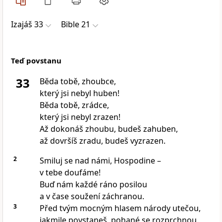
Izajáš 33
Bible 21
Teď povstanu
33
Běda tobě, zhoubce,
který jsi nebyl huben!
Běda tobě, zrádce,
který jsi nebyl zrazen!
Až dokonáš zhoubu, budeš zahuben,
až dovršíš zradu, budeš vyzrazen.
2
Smiluj se nad námi, Hospodine –
v tebe doufáme!
Buď nám každé ráno posilou
a v čase soužení záchranou.
3
Před tvým mocným hlasem národy utečou,
jakmile povstaneš, pohané se rozprchnou.