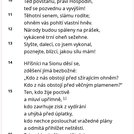
10
Teď povstanu, praví Hospodin,
teď se pozvednu a vyvýším!
11
Těhotní senem, slámu rodíte;
ohněm vás pohltí vlastní hněv.
12
Národy budou spáleny na prášek,
vykácené trní oheň sežehne.
13
Slyšte, dalecí, co jsem vykonal,
poznejte, blízcí, jakou sílu mám!
14
Hříšníci na Sionu děsí se,
zděšení jímá bezbožné:
„Kdo z nás obstojí před sžírajícím ohněm?
Kdo z nás obstojí před věčným plamenem?“
15
Ten, kdo žije poctivě
a mluví upřímně,
[
c
]
kdo zavrhuje zisk z vydírání
a uhýbá před úplatky,
kdo nechce poslouchat vražedné plány
a odmítá přihlížet neštěstí.