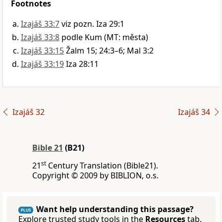
Footnotes
Izajáš 33:7
viz pozn. Iza 29:1
Izajáš 33:8
podle Kum (MT: města)
Izajáš 33:15
Žalm 15; 24:3–6; Mal 3:2
Izajáš 33:19
Iza 28:11
Izajáš 32
Izajáš 34
Bible 21
(B21)
st
21
Century Translation (Bible21).
Copyright © 2009 by BIBLION, o.s.
Want help understanding this passage?
PLUS
Explore trusted study tools in the
Resources
tab.