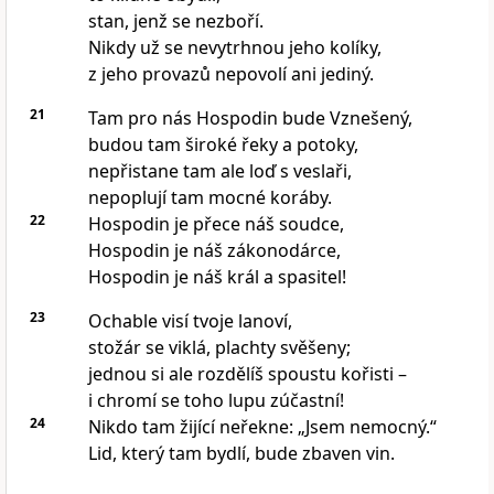
stan, jenž se nezboří.
Nikdy už se nevytrhnou jeho kolíky,
z jeho provazů nepovolí ani jediný.
21
Tam pro nás Hospodin bude Vznešený,
budou tam široké řeky a potoky,
nepřistane tam ale loď s veslaři,
nepoplují tam mocné koráby.
22
Hospodin je přece náš soudce,
Hospodin je náš zákonodárce,
Hospodin je náš král a spasitel!
23
Ochable visí tvoje lanoví,
stožár se viklá, plachty svěšeny;
jednou si ale rozdělíš spoustu kořisti –
i chromí se toho lupu zúčastní!
24
Nikdo tam žijící neřekne: „Jsem nemocný.“
Lid, který tam bydlí, bude zbaven vin.