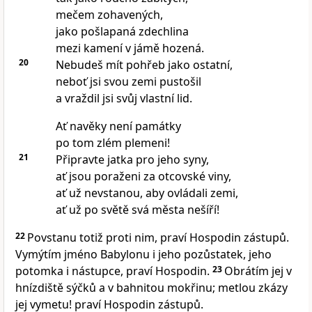
mečem zohavených,
jako pošlapaná zdechlina
mezi kamení v jámě hozená.
20
Nebudeš mít pohřeb jako ostatní,
neboť jsi svou zemi pustošil
a vraždil jsi svůj vlastní lid.
Ať navěky není památky
po tom zlém plemeni!
21
Připravte jatka pro jeho syny,
ať jsou poraženi za otcovské viny,
ať už nevstanou, aby ovládali zemi,
ať už po světě svá města nešíří!
22
Povstanu totiž proti nim, praví Hospodin zástupů.
Vymýtím jméno Babylonu i jeho pozůstatek, jeho
potomka i nástupce, praví Hospodin.
23
Obrátím jej v
hnízdiště sýčků a v bahnitou mokřinu; metlou zkázy
jej vymetu! praví Hospodin zástupů.