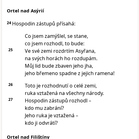
Ortel nad Asýrií
24
Hospodin zástupů přísahá:
Co jsem zamýšlel, se stane,
co jsem rozhodl, to bude:
25
Ve své zemi rozdrtím Asyřana,
na svých horách ho rozdupám.
Můj lid bude zbaven jeho jha,
jeho břemeno spadne z jejich ramena!
26
Toto je rozhodnutí o celé zemi,
ruka vztažená na všechny národy.
27
Hospodin zástupů rozhodl –
kdo mu zabrání?
Jeho ruka je vztažená –
kdo ji odvrátí?
Ortel nad Filištíny