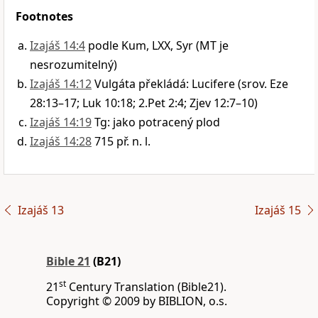
Footnotes
Izajáš 14:4
podle Kum, LXX, Syr (MT je
nesrozumitelný)
Izajáš 14:12
Vulgáta překládá: Lucifere (srov. Eze
28:13–17; Luk 10:18; 2.Pet 2:4; Zjev 12:7–10)
Izajáš 14:19
Tg: jako potracený plod
Izajáš 14:28
715 př. n. l.
Izajáš 13
Izajáš 15
Bible 21
(B21)
st
21
Century Translation (Bible21).
Copyright © 2009 by BIBLION, o.s.