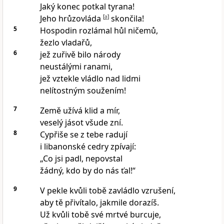
Jaký konec potkal tyrana!
Jeho hrůzovláda
[
a
]
skončila!
5
Hospodin rozlámal hůl ničemů,
žezlo vladařů,
6
jež zuřivě bilo národy
neustálými ranami,
jež vztekle vládlo nad lidmi
nelítostným soužením!
7
Země užívá klid a mír,
veselý jásot všude zní.
8
Cypřiše se z tebe radují
i libanonské cedry zpívají:
„Co jsi padl, nepovstal
žádný, kdo by do nás ťal!“
9
V pekle kvůli tobě zavládlo vzrušení,
aby tě přivítalo, jakmile dorazíš.
Už kvůli tobě své mrtvé burcuje,