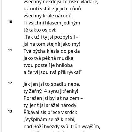
všechny někdejší zemské vladaře;
už nutí vstát z jejich trůnů
všechny krále národů.
10
Ti všichni hlasem jediným
tě takto osloví:
„Tak už i ty jsi pozbyl sil –
jsi na tom stejně jako my!
11
Tvá pýcha klesla do pekla
jako tvá pěkná muzika;
tvou postelí je hniloba
a červi jsou tvá přikrývka!“
12
Jak jen jsi to spadl z nebe,
ty Zářný,
[
b
]
synu Jitřenky!
Poražen jsi byl až na zem –
ty, jenž jsi srážel národy!
13
Říkával sis přece v srdci:
„Vyšplhám se až k nebi,
nad Boží hvězdy svůj trůn vyvýším,