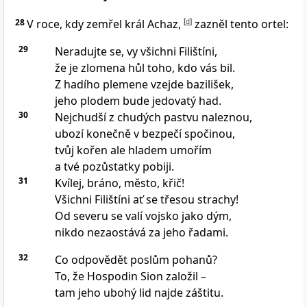
28
V roce, kdy zemřel král Achaz,
[
d
]
zazněl tento ortel:
29
Neradujte se, vy všichni Filištíni,
že je zlomena hůl toho, kdo vás bil.
Z hadího plemene vzejde bazilišek,
jeho plodem bude jedovatý had.
30
Nejchudší z chudých pastvu naleznou,
ubozí konečně v bezpečí spočinou,
tvůj kořen ale hladem umořím
a tvé pozůstatky pobiji.
31
Kvílej, bráno, město, křič!
Všichni Filištíni ať se třesou strachy!
Od severu se valí vojsko jako dým,
nikdo nezaostává za jeho řadami.
32
Co odpovědět poslům pohanů?
To, že Hospodin Sion založil –
tam jeho ubohý lid najde záštitu.