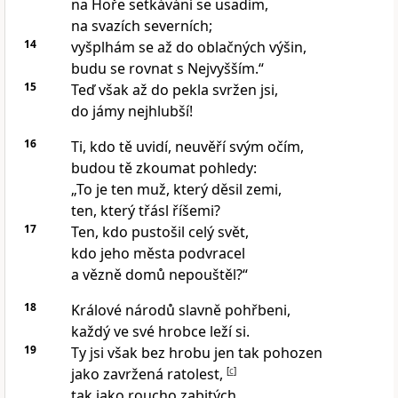
na Hoře setkávání se usadím,
na svazích severních;
14
vyšplhám se až do oblačných výšin,
budu se rovnat s Nejvyšším.“
15
Teď však až do pekla svržen jsi,
do jámy nejhlubší!
16
Ti, kdo tě uvidí, neuvěří svým očím,
budou tě zkoumat pohledy:
„To je ten muž, který děsil zemi,
ten, který třásl říšemi?
17
Ten, kdo pustošil celý svět,
kdo jeho města podvracel
a vězně domů nepouštěl?“
18
Králové národů slavně pohřbeni,
každý ve své hrobce leží si.
19
Ty jsi však bez hrobu jen tak pohozen
jako zavržená ratolest,
[
c
]
tak jako roucho zabitých,