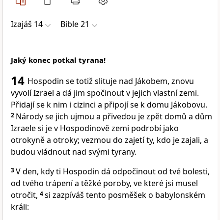
Izajáš 14
Bible 21
Jaký konec potkal tyrana!
14
Hospodin se totiž slituje nad Jákobem, znovu
vyvolí Izrael a dá jim spočinout v jejich vlastní zemi.
Přidají se k nim i cizinci a připojí se k domu Jákobovu.
2
Národy se jich ujmou a přivedou je zpět domů a dům
Izraele si je v Hospodinově zemi podrobí jako
otrokyně a otroky; vezmou do zajetí ty, kdo je zajali, a
budou vládnout nad svými tyrany.
3
V den, kdy ti Hospodin dá odpočinout od tvé bolesti,
od tvého trápení a těžké poroby, ve které jsi musel
otročit,
4
si zazpíváš tento posměšek o babylonském
králi: