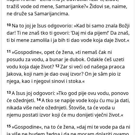
tražiš vode od mene, Samarijanke?« Židovi se, naime,
ne druže sa Samarijancima.
10
Na to joj je Isus odgovorio: »Kad bi samo znala Božji
dar! Ti ne znaš tko ti govori: ‘Daj mi da pijem!’ Da znaš,
ti bi mene zamolila i ja bih ti dao vode koja daje život.«
11
»Gospodine«, opet će žena, »ti nemaš čak ni
posudu za vodu, a bunar je dubok. Odakle ćeš uzeti
vodu koja daje život?
12
Zar si veći od našega praoca
Jakova, koji nam je dao ovaj izvor? On je sâm pio iz
njega, kao i njegovi sinovi i stoka.«
13
A Isus joj odgovori: »Tko god pije ovu vodu, ponovo
će ožednjeti.
14
A tko se napije vode koju ću mu ja dati,
nikada više neće ožednjeti. Štoviše, ta će voda u
njemu postati izvor koji će mu donijeti vječni život.«
15
»Gospodine«, na to će žena, »daj mi te vode pa da ni
ja više ne budem žedna i da ne moram dolaziti ovamo