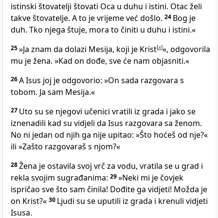
istinski štovatelji štovati Oca u duhu i istini. Otac želi
takve štovatelje. A to je vrijeme već došlo.
24
Bog je
duh. Tko njega štuje, mora to činiti u duhu i istini.«
25
»Ja znam da dolazi Mesija, koji je Krist
[
a
]
«, odgovorila
mu je žena. »Kad on dođe, sve će nam objasniti.«
26
A Isus joj je odgovorio: »On sada razgovara s
tobom. Ja sam Mesija.«
27
Uto su se njegovi učenici vratili iz grada i jako se
iznenadili kad su vidjeli da Isus razgovara sa ženom.
No ni jedan od njih ga nije upitao: »Što hoćeš od nje?«
ili »Zašto razgovaraš s njom?«
28
Žena je ostavila svoj vrč za vodu, vratila se u grad i
rekla svojim sugrađanima:
29
»Neki mi je čovjek
ispričao sve što sam činila! Dođite ga vidjeti! Možda je
on Krist?«
30
Ljudi su se uputili iz grada i krenuli vidjeti
Isusa.