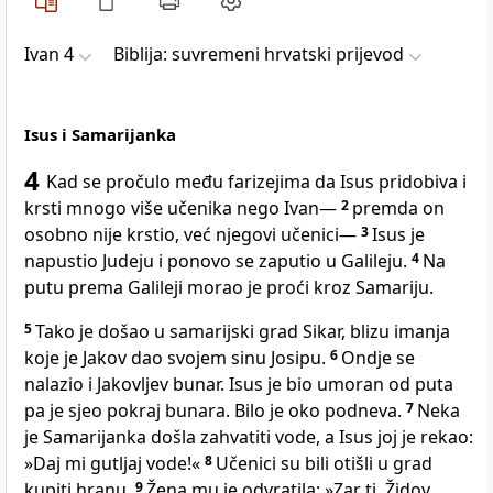
Ivan 4
Biblija: suvremeni hrvatski prijevod
Isus i Samarijanka
4
Kad se pročulo među farizejima da Isus pridobiva i
krsti mnogo više učenika nego Ivan—
2
premda on
osobno nije krstio, već njegovi učenici—
3
Isus je
napustio Judeju i ponovo se zaputio u Galileju.
4
Na
putu prema Galileji morao je proći kroz Samariju.
5
Tako je došao u samarijski grad Sikar, blizu imanja
koje je Jakov dao svojem sinu Josipu.
6
Ondje se
nalazio i Jakovljev bunar. Isus je bio umoran od puta
pa je sjeo pokraj bunara. Bilo je oko podneva.
7
Neka
je Samarijanka došla zahvatiti vode, a Isus joj je rekao:
»Daj mi gutljaj vode!«
8
Učenici su bili otišli u grad
kupiti hranu.
9
Žena mu je odvratila: »Zar ti, Židov,