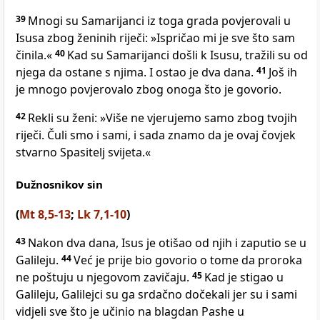
39
Mnogi su Samarijanci iz toga grada povjerovali u
Isusa zbog ženinih riječi: »Ispričao mi je sve što sam
činila.«
40
Kad su Samarijanci došli k Isusu, tražili su od
njega da ostane s njima. I ostao je dva dana.
41
Još ih
je mnogo povjerovalo zbog onoga što je govorio.
42
Rekli su ženi: »Više ne vjerujemo samo zbog tvojih
riječi. Čuli smo i sami, i sada znamo da je ovaj čovjek
stvarno Spasitelj svijeta.«
Dužnosnikov sin
(
Mt 8,5-13
;
Lk 7,1-10
)
43
Nakon dva dana, Isus je otišao od njih i zaputio se u
Galileju.
44
Već je prije bio govorio o tome da proroka
ne poštuju u njegovom zavičaju.
45
Kad je stigao u
Galileju, Galilejci su ga srdačno dočekali jer su i sami
vidjeli sve što je učinio na blagdan Pashe u