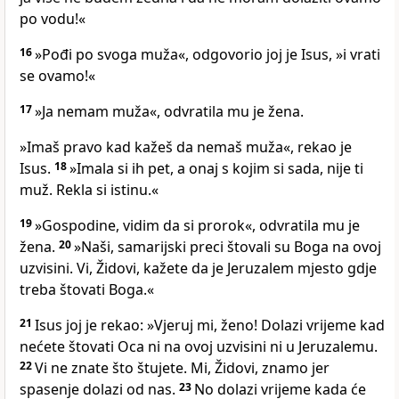
po vodu!«
16
»Pođi po svoga muža«, odgovorio joj je Isus, »i vrati
se ovamo!«
17
»Ja nemam muža«, odvratila mu je žena.
»Imaš pravo kad kažeš da nemaš muža«, rekao je
Isus.
18
»Imala si ih pet, a onaj s kojim si sada, nije ti
muž. Rekla si istinu.«
19
»Gospodine, vidim da si prorok«, odvratila mu je
žena.
20
»Naši, samarijski preci štovali su Boga na ovoj
uzvisini. Vi, Židovi, kažete da je Jeruzalem mjesto gdje
treba štovati Boga.«
21
Isus joj je rekao: »Vjeruj mi, ženo! Dolazi vrijeme kad
nećete štovati Oca ni na ovoj uzvisini ni u Jeruzalemu.
22
Vi ne znate što štujete. Mi, Židovi, znamo jer
spasenje dolazi od nas.
23
No dolazi vrijeme kada će