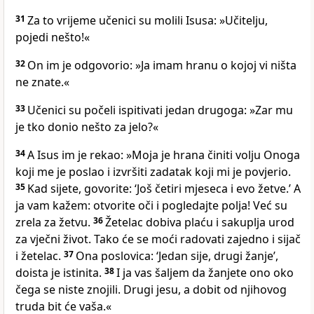
31
Za to vrijeme učenici su molili Isusa: »Učitelju,
pojedi nešto!«
32
On im je odgovorio: »Ja imam hranu o kojoj vi ništa
ne znate.«
33
Učenici su počeli ispitivati jedan drugoga: »Zar mu
je tko donio nešto za jelo?«
34
A Isus im je rekao: »Moja je hrana činiti volju Onoga
koji me je poslao i izvršiti zadatak koji mi je povjerio.
35
Kad sijete, govorite: ‘Još četiri mjeseca i evo žetve.’ A
ja vam kažem: otvorite oči i pogledajte polja! Već su
zrela za žetvu.
36
Žetelac dobiva plaću i sakuplja urod
za vječni život. Tako će se moći radovati zajedno i sijač
i žetelac.
37
Ona poslovica: ‘Jedan sije, drugi žanje’,
doista je istinita.
38
I ja vas šaljem da žanjete ono oko
čega se niste znojili. Drugi jesu, a dobit od njihovog
truda bit će vaša.«