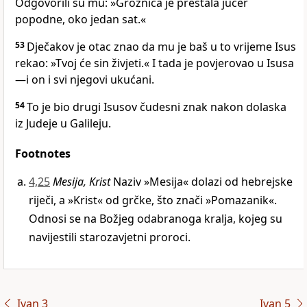
Odgovorili su mu: »Groznica je prestala jučer
popodne, oko jedan sat.«
53
Dječakov je otac znao da mu je baš u to vrijeme Isus
rekao: »Tvoj će sin živjeti.« I tada je povjerovao u Isusa
—i on i svi njegovi ukućani.
54
To je bio drugi Isusov čudesni znak nakon dolaska
iz Judeje u Galileju.
Footnotes
4,25
Mesija, Krist
Naziv »Mesija« dolazi od hebrejske
riječi, a »Krist« od grčke, što znači »Pomazanik«.
Odnosi se na Božjeg odabranoga kralja, kojeg su
navijestili starozavjetni proroci.
Ivan 3
Ivan 5