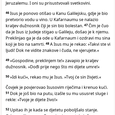
Jeruzalemu. I oni su prisustvovali svetkovini.
46
Isus je ponovo otišao u Kanu Galilejsku, gdje je bio
pretvorio vodu u vino. U Kafarnaumu se nalazio
kraljev dužnosnik čiji je sin bio bolestan.
47
Čim je čuo
da je Isus iz Judeje stigao u Galileju, došao je k njemu.
Preklinjao ga je da ode u Kafarnaum i ozdravi mu sina
koji je bio na samrti.
48
A Isus mu je rekao: »Takvi ste vi
ljudi! Dok ne vidite znakove i čuda, ne vjerujete.«
49
»Gospodine, preklinjem te!« zavapio je kraljev
dužnosnik. »Dođi prije nego što mi dijete umre!«
50
»Idi kući«, rekao mu je Isus. »Tvoj će sin živjeti.«
Čovjek je povjerovao Isusovim riječima i krenuo kući.
51
Dok je još bio na putu, izašle su mu ususret sluge i
rekle: »Tvoje je dijete živo!«
52
Upitao ih je kada se djetetu poboljšalo stanje.